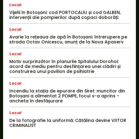
Local
Vijelii în Botoșani: cod PORTOCALIU și cod GALBEN,
intervenții ale pompierilor după copaci doborâți
Local
Avarie la rețeaua de apă în Botoșani: întrerupere pe
strada Octav Onicescu, anunț de la Nova Apaserv
Local
Motiv surprinzător în planurile Spitalului Dorohoi:
acord de mediu pentru desființarea unei clădiri și
construirea unui pavilion de psihiatrie
Local
Incendiu la stația de epurare din Siret: muncitor din
Botoșani a alimentat 2 POMPE, focul s-a aprins –
ancheta în desfășurare
Local
De la fotografie la uniformă: Cătălina devine VIITOR
CRIMINALIST