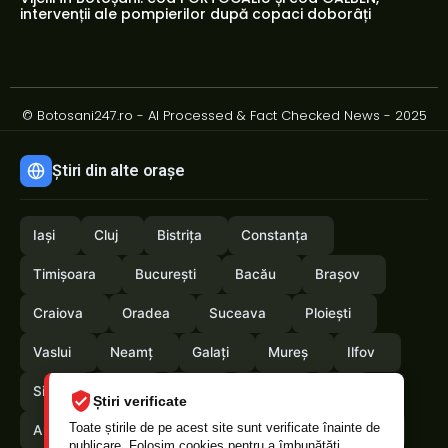
intervenții ale pompierilor după copaci doborâți
© Botosani247.ro - AI Processed & Fact Checked News - 2025
Știri din alte orașe
Iași
Cluj
Bistrița
Constanța
Timișoara
București
Bacău
Brașov
Craiova
Oradea
Suceava
Ploiești
Vaslui
Neamț
Galați
Mureș
Ilfov
Sibiu
Arad
Alba
Tulcea
Olt
Știri verificate
Toate știrile de pe acest site sunt verificate înainte de
Arges
Maramures
Vrancea
Satumare
publicare. Folosim cookies pentru a îmbunătăți