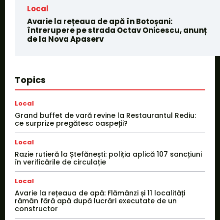
Local
Avarie la rețeaua de apă în Botoșani:
întrerupere pe strada Octav Onicescu, anunț
de la Nova Apaserv
Topics
Local
Grand buffet de vară revine la Restaurantul Rediu:
ce surprize pregătesc oaspeții?
Local
Razie rutieră la Ștefănești: poliția aplică 107 sancțiuni
în verificările de circulație
Local
Avarie la rețeaua de apă: Flămânzi și 11 localități
rămân fără apă după lucrări executate de un
constructor