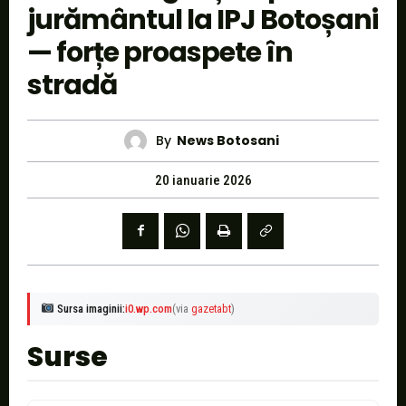
jurământul la IPJ Botoșani
— forțe proaspete în
stradă
By
News Botosani
20 ianuarie 2026
Sursa imaginii:
i0.wp.com
(via
gazetabt
)
Surse