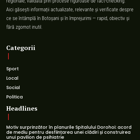
regionale, validată prin procese riguroase de fact-checking.
Aici găsești informații actualizate, relevante și verificate despre
ce se întâmplă în Botoșani și în împrejurimi — rapid, obiectiv și
fără zgomot inutil.
Categorii
Sport
Local
Social
Politica
Headlines
Motiv surprinzător în planurile Spitalului Dorohoi: acord
de mediu pentru desființarea unei clădiri și construirea
unui pavilion de psihiatrie