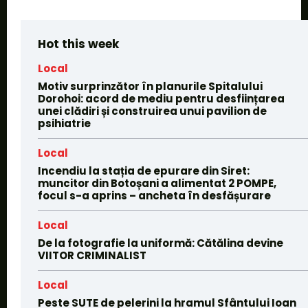
Hot this week
Local
Motiv surprinzător în planurile Spitalului
Dorohoi: acord de mediu pentru desființarea
unei clădiri și construirea unui pavilion de
psihiatrie
Local
Incendiu la stația de epurare din Siret:
muncitor din Botoșani a alimentat 2 POMPE,
focul s-a aprins – ancheta în desfășurare
Local
De la fotografie la uniformă: Cătălina devine
VIITOR CRIMINALIST
Local
Peste SUTE de pelerini la hramul Sfântului Ioan