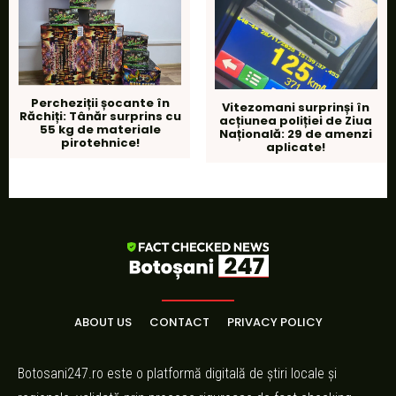
Percheziții șocante în
Vitezomani surprinși în
Răchiți: Tânăr surprins cu
acțiunea poliției de Ziua
55 kg de materiale
Națională: 29 de amenzi
pirotehnice!
aplicate!
ABOUT US
CONTACT
PRIVACY POLICY
Botosani247.ro este o platformă digitală de știri locale și