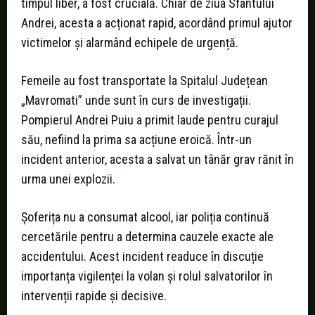
timpul liber, a fost crucială. Chiar de ziua Sfântului
Andrei, acesta a acționat rapid, acordând primul ajutor
victimelor și alarmând echipele de urgență.
Femeile au fost transportate la Spitalul Județean
„Mavromati” unde sunt în curs de investigații.
Pompierul Andrei Puiu a primit laude pentru curajul
său, nefiind la prima sa acțiune eroică. Într-un
incident anterior, acesta a salvat un tânăr grav rănit în
urma unei explozii.
Șoferița nu a consumat alcool, iar poliția continuă
cercetările pentru a determina cauzele exacte ale
accidentului. Acest incident readuce în discuție
importanța vigilenței la volan și rolul salvatorilor în
intervenții rapide și decisive.