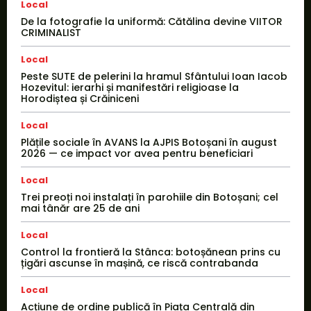
Local
De la fotografie la uniformă: Cătălina devine VIITOR
CRIMINALIST
Local
Peste SUTE de pelerini la hramul Sfântului Ioan Iacob
Hozevitul: ierarhi și manifestări religioase la
Horodiștea și Crăiniceni
Local
Plățile sociale în AVANS la AJPIS Botoșani în august
2026 — ce impact vor avea pentru beneficiari
Local
Trei preoți noi instalați în parohiile din Botoșani; cel
mai tânăr are 25 de ani
Local
Control la frontieră la Stânca: botoșănean prins cu
țigări ascunse în mașină, ce riscă contrabanda
Local
Acțiune de ordine publică în Piața Centrală din