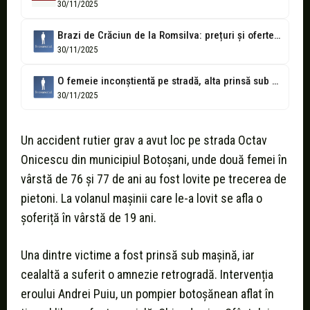
30/11/2025
Brazi de Crăciun de la Romsilva: prețuri și oferte pentru botoșăneni în...
30/11/2025
O femeie inconștientă pe stradă, alta prinsă sub mașină: De ziua lui,...
30/11/2025
Un accident rutier grav a avut loc pe strada Octav
Onicescu din municipiul Botoșani, unde două femei în
vârstă de 76 și 77 de ani au fost lovite pe trecerea de
pietoni. La volanul mașinii care le-a lovit se afla o
șoferiță în vârstă de 19 ani.
Una dintre victime a fost prinsă sub mașină, iar
cealaltă a suferit o amnezie retrogradă. Intervenția
eroului Andrei Puiu, un pompier botoșănean aflat în