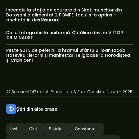
Incendiu la stația de epurare din Siret: muncitor din
Botoșani a alimentat 2 POMPE, focul s-a aprins –
ancheta în desfășurare
De la fotografie la uniformă: Cătălina devine VIITOR
CRIMINALIST
Peste SUTE de pelerini la hramul Sfântului Ioan Iacob
Hozevitul: ierarhi și manifestări religioase la Horodiștea
și Crăiniceni
© Botosani247.ro - AI Processed & Fact Checked News - 2025
Știri din alte orașe
Iași
Cluj
Bistrița
Constanța