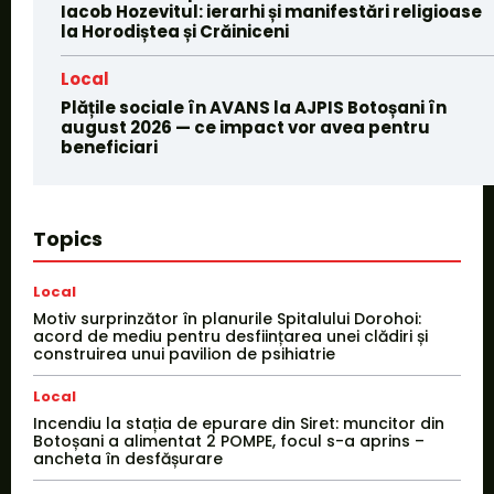
Iacob Hozevitul: ierarhi și manifestări religioase
la Horodiștea și Crăiniceni
Local
Plățile sociale în AVANS la AJPIS Botoșani în
august 2026 — ce impact vor avea pentru
beneficiari
Topics
Local
Motiv surprinzător în planurile Spitalului Dorohoi:
acord de mediu pentru desființarea unei clădiri și
construirea unui pavilion de psihiatrie
Local
Incendiu la stația de epurare din Siret: muncitor din
Botoșani a alimentat 2 POMPE, focul s-a aprins –
ancheta în desfășurare