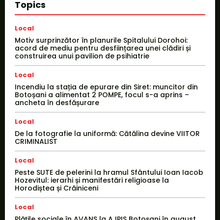
Topics
Local
Motiv surprinzător în planurile Spitalului Dorohoi:
acord de mediu pentru desființarea unei clădiri și
construirea unui pavilion de psihiatrie
Local
Incendiu la stația de epurare din Siret: muncitor din
Botoșani a alimentat 2 POMPE, focul s-a aprins –
ancheta în desfășurare
Local
De la fotografie la uniformă: Cătălina devine VIITOR
CRIMINALIST
Local
Peste SUTE de pelerini la hramul Sfântului Ioan Iacob
Hozevitul: ierarhi și manifestări religioase la
Horodiștea și Crăiniceni
Local
Plățile sociale în AVANS la AJPIS Botoșani în august