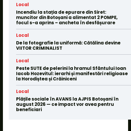
Local
Incendiu la stația de epurare din Siret:
muncitor din Botoșani a alimentat 2 POMPE,
focul s-a aprins – ancheta în desfășurare
Local
De la fotografie la uniformă: Cătălina devine
VIITOR CRIMINALIST
Local
Peste SUTE de pelerini la hramul Sfântului Ioan
Iacob Hozevitul: ierarhi și manifestări religioase
la Horodiștea și Crăiniceni
Local
Plățile sociale în AVANS la AJPIS Botoșani în
august 2026 — ce impact vor avea pentru
beneficiari