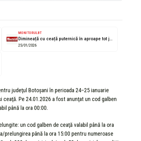
MONITORULBT
Dimineață cu ceață puternică în aproape tot județul (video)
25/01/2026
ntru judeţul Botoşani în perioada 24–25 ianuarie
i ceaţă. Pe 24.01.2026 a fost anunţat un cod galben
abil până la ora 00:00.
elungite: un cod galben de ceaţă valabil până la ora
erea/prelungirea până la ora 15:00 pentru numeroase