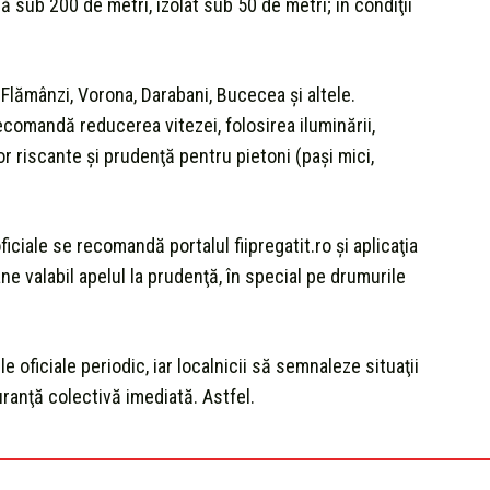
 sub 200 de metri, izolat sub 50 de metri; în condiţii
, Flămânzi, Vorona, Darabani, Bucecea şi altele.
recomandă reducerea vitezei, folosirea iluminării,
r riscante şi prudenţă pentru pietoni (paşi mici,
iciale se recomandă portalul fiipregatit.ro şi aplicaţia
e valabil apelul la prudenţă, în special pe drumurile
e oficiale periodic, iar localnicii să semnaleze situaţii
ranţă colectivă imediată. Astfel.