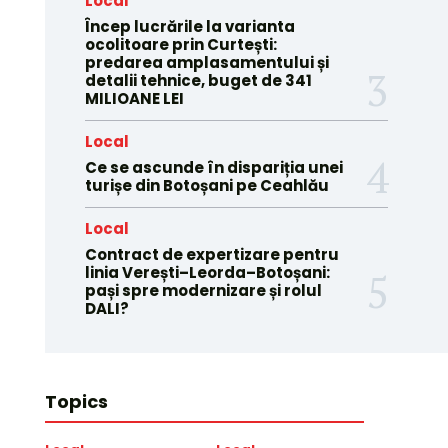
Local
Încep lucrările la varianta
ocolitoare prin Curtești:
predarea amplasamentului și
detalii tehnice, buget de 341
MILIOANE LEI
Local
Ce se ascunde în dispariția unei
turișe din Botoșani pe Ceahlău
Local
Contract de expertizare pentru
linia Verești–Leorda–Botoșani:
pași spre modernizare și rolul
DALI?
Topics