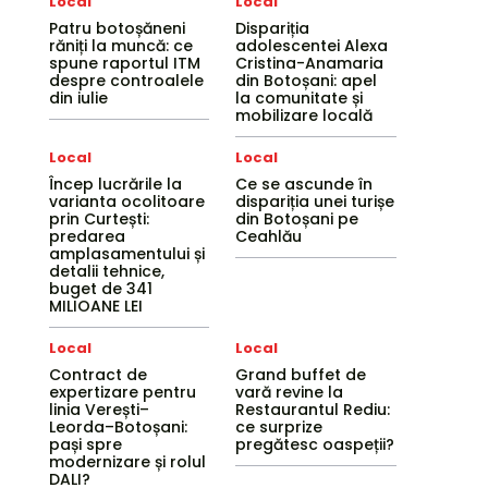
Local
Local
Patru botoșăneni
Dispariția
răniți la muncă: ce
adolescentei Alexa
spune raportul ITM
Cristina-Anamaria
despre controalele
din Botoșani: apel
din iulie
la comunitate și
mobilizare locală
Local
Local
Încep lucrările la
Ce se ascunde în
varianta ocolitoare
dispariția unei turișe
prin Curtești:
din Botoșani pe
predarea
Ceahlău
amplasamentului și
detalii tehnice,
buget de 341
MILIOANE LEI
Local
Local
Contract de
Grand buffet de
expertizare pentru
vară revine la
linia Verești–
Restaurantul Rediu:
Leorda–Botoșani:
ce surprize
pași spre
pregătesc oaspeții?
modernizare și rolul
DALI?