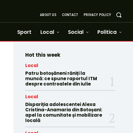
ABOUT US
CONTACT
PRIVACY POLICY
Sport
Local
Social
Politica
Hot this week
Local
Patru botoșăneni răniți la
muncă: ce spune raportul ITM
despre controalele din iulie
Local
Dispariția adolescentei Alexa
Cristina-Anamaria din Botoșani:
apel la comunitate și mobilizare
locală