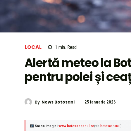
LOCAL
1
min.
Read
Alertă meteo la Bo
pentru polei și cea
By
News Botosani
25 ianuarie 2026
Sursa imaginii:
www.botosaneanul.ro
(via
botosaneanul
)