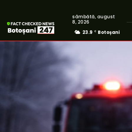
sâmbătă, august
8, 2026
23.9
Botoșani
C