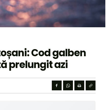
toșani: Cod galben
ță prelungit azi