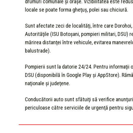
drumuri comunale şi oraşe. Vizibilitatea este redusă
locale se poate forma gheţuş, polei sau chiciură.
Sunt afectate zeci de localităţi, între care Dorohoi
Autorităţile (ISU Botoşani, pompieri militari, DSU) 
mărirea distanţei între vehicule, evitarea manevrelo
balustrade).
Pompierii sunt la datorie 24/24. Pentru informaţii of
DSU (disponibilă în Google Play şi AppStore). Rămân
naţionale şi judeţene.
Conducătorii auto sunt sfătuiţi să verifice anunţuril
periculoase către serviciile de urgenţă pentru sigu