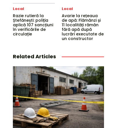
Local
Local
Razie rutieră la
Avarie la rețeaua
Ștefănești: poliția
de apă: Flămânzi și
aplică 107 sancțiuni
11 localități rămân
în verificările de
fără apă după
circulație
lucrări executate de
un constructor
Related Articles