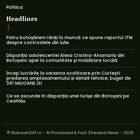
Politica
Headlines
Patru botoșăneni răniți la muncă: ce spune raportul ITM
despre controalele din iulie
Dispariția adolescentei Alexa Cristina-Anamaria din
Botoșani: apel la comunitate și mobilizare locală
Încep lucrările la varianta ocolitoare prin Curtești:
predarea amplasamentului și detalii tehnice, buget de
341 MILIOANE LEI
Ce se ascunde în dispariția unei turișe din Botoșani pe
Ceahlău
© Botosani247.ro - AI Processed & Fact Checked News - 2025