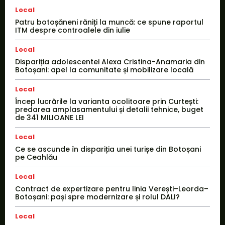
Local
Patru botoșăneni răniți la muncă: ce spune raportul
ITM despre controalele din iulie
Local
Dispariția adolescentei Alexa Cristina-Anamaria din
Botoșani: apel la comunitate și mobilizare locală
Local
Încep lucrările la varianta ocolitoare prin Curtești:
predarea amplasamentului și detalii tehnice, buget
de 341 MILIOANE LEI
Local
Ce se ascunde în dispariția unei turișe din Botoșani
pe Ceahlău
Local
Contract de expertizare pentru linia Verești–Leorda–
Botoșani: pași spre modernizare și rolul DALI?
Local