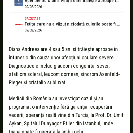
Apel pentru Diana: Fetița care trăiește aproape în întuneric trebuie operată
09/02/2026
GAZETABT
Fetița care nu a văzut niciodată culorile poate fi salvată: campanie umanitară...
09/02/2026
Diana Andreea are 4 sau 5 ani și trăiește aproape în
întuneric din cauza unor afecțiuni oculare severe.
Diagnosticele includ glaucom congenital sever,
stafilom scleral, leucom cornean, sindrom Axenfeld-
Rieger și cristalin subluxat.
Medicii din România au investigat cazul și au
programat o intervenție fără garanția recuperării
vederii; speranța reală vine din Turcia, la Prof. Dr. Umit
Aykan, Spitalul Dunyagoz Etiler din Istanbul, unde
Diana poate fi operată la ambii ochi.