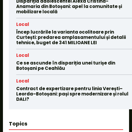
Dispariția adolescentei Alexa Cristina-
Anamaria din Botoșani: apel la comunitate și
mobilizare locală
Local
Încep lucrările la varianta ocolitoare prin
Curtești: predarea amplasamentului și detalii
tehnice, buget de 341 MILIOANE LEI
Local
Ce se ascunde în dispariția unei turișe din
Botoșani pe Ceahlău
Local
Contract de expertizare pentru linia Verești–
Leorda–Botoșani: pași spre modernizare și rolul
DALI?
Topics