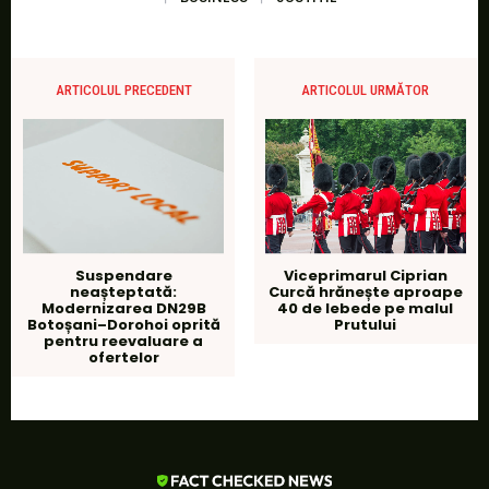
ARTICOLUL PRECEDENT
ARTICOLUL URMĂTOR
Suspendare
Viceprimarul Ciprian
neașteptată:
Curcă hrănește aproape
Modernizarea DN29B
40 de lebede pe malul
Botoșani–Dorohoi oprită
Prutului
pentru reevaluare a
ofertelor