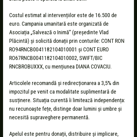
Costul estimat al intervențiilor este de 16.500 de
euro. Campania umanitară este organizată de
Asociația „Salvează o Inimă” (președinte Vlad
Plăcintă) și solicită donații prin conturile: CONT RON
RO94RNCB0041182104010001 și CONT EURO
RO67RNCB0041182104010002, SWIFT/BIC
RNCBROBUXXX, cu mențiunea DIANA COVACIU.
Articolele recomandă și redirecționarea a 3,5% din
impozitul pe venit ca modalitate suplimentară de
susținere. Situația curentă îi limitează independența:
nu recunoaște fețe, distinge doar lumini și umbre și
necesită supraveghere permanentă.
Apelul este pentru donații, distribuire și implicare,