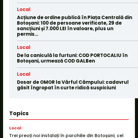
Local
Acțiune de ordine publică în Piața Centrală din
Botoșani: 100 de persoane verificate, 29 de
sancțiuni și 7.000 LEI în valoare, plus un
permis...
Local
De la caniculă la furtuni: COD PORTOCALIU în
Botoșani, urmează COD GALBen
Local
Dosar de OMOR la Vârful Câmpului: cadavrul
găsit îngropat în curte ridică suspiciuni
Topics
Local
Trei preoți noi instalați în parohiile din Botoșani; cel