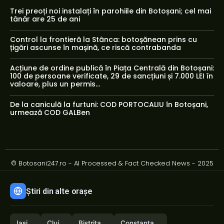
Trei preoți noi instalați în parohiile din Botoșani; cel mai
tânăr are 25 de ani
Control la frontieră la Stânca: botoșănean prins cu
țigări ascunse în mașină, ce riscă contrabanda
Acțiune de ordine publică în Piața Centrală din Botoșani:
100 de persoane verificate, 29 de sancțiuni și 7.000 LEI în
valoare, plus un permis...
De la caniculă la furtuni: COD PORTOCALIU în Botoșani,
urmează COD GALBen
© Botosani247.ro - AI Processed & Fact Checked News - 2025
Știri din alte orașe
Iași
Cluj
Bistrița
Constanța