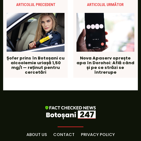
ARTICOLUL PRECEDENT
ARTICOLUL URMĂTOR
Șofer prins în Botoșani cu
Nova Apaserv oprește
alcoolemie uriașă 1,50
apa în Dorohoi: Află când
mg/l — reținut pentru
și pe ce străzi se
cercetări
întrerupe
ABOUT US
CONTACT
PRIVACY POLICY