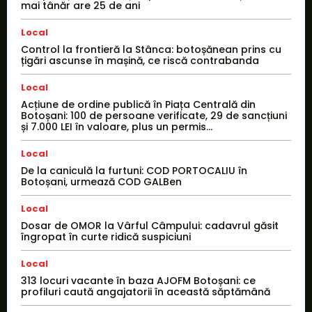
mai tânăr are 25 de ani
Local
Control la frontieră la Stânca: botoșănean prins cu
țigări ascunse în mașină, ce riscă contrabanda
Local
Acțiune de ordine publică în Piața Centrală din
Botoșani: 100 de persoane verificate, 29 de sancțiuni
și 7.000 LEI în valoare, plus un permis...
Local
De la caniculă la furtuni: COD PORTOCALIU în
Botoșani, urmează COD GALBen
Local
Dosar de OMOR la Vârful Câmpului: cadavrul găsit
îngropat în curte ridică suspiciuni
Local
313 locuri vacante în baza AJOFM Botoșani: ce
profiluri caută angajatorii în această săptămână