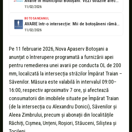
Avarie în municipiul Botoșani: VEZI străzile afectate de sistarea apei, începând cu...
11/02/2026
BOTOSANEANUL
AVARIE într-o intersecție: Mii de botoșăneni rămân fără apă
11/02/2026
Pe 11 februarie 2026, Nova Apaserv Botoșani a
anunțat o întrerupere programată a furnizării apei
pentru remedierea unei avarii pe conducta OL de 200
mm, localizată la intersecția străzilor Împărat Traian –
Săvenilor. Măsura este valabilă în intervalul 09:00–
16:00, respectiv aproximativ 7 ore, și afectează
consumatorii din imobilele situate pe Împărat Traian
(de la intersecția cu Alexandru Donici), Săvenilor și
Aleea Zimbrului, precum și abonații din localitățile
Răchiți, Cișmea, Unțeni, Roșiori, Stăuceni, Siliștea și
Tocileni.