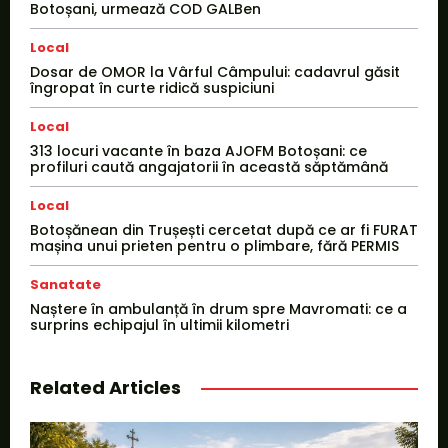
Botoșani, urmează COD GALBen
Local
Dosar de OMOR la Vârful Câmpului: cadavrul găsit
îngropat în curte ridică suspiciuni
Local
313 locuri vacante în baza AJOFM Botoșani: ce
profiluri caută angajatorii în această săptămână
Local
Botoșănean din Trușești cercetat după ce ar fi FURAT
mașina unui prieten pentru o plimbare, fără PERMIS
Sanatate
Naștere în ambulanță în drum spre Mavromati: ce a
surprins echipajul în ultimii kilometri
Related Articles