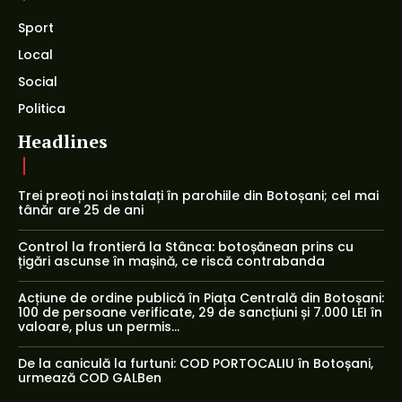
Sport
Local
Social
Politica
Headlines
Trei preoți noi instalați în parohiile din Botoșani; cel mai
tânăr are 25 de ani
Control la frontieră la Stânca: botoșănean prins cu
țigări ascunse în mașină, ce riscă contrabanda
Acțiune de ordine publică în Piața Centrală din Botoșani:
100 de persoane verificate, 29 de sancțiuni și 7.000 LEI în
valoare, plus un permis...
De la caniculă la furtuni: COD PORTOCALIU în Botoșani,
urmează COD GALBen