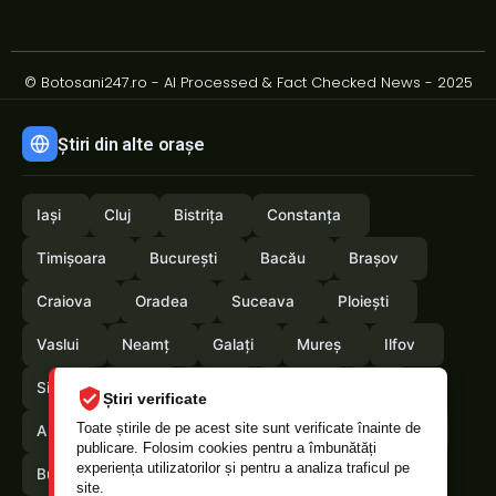
© Botosani247.ro - AI Processed & Fact Checked News - 2025
Știri din alte orașe
Iași
Cluj
Bistrița
Constanța
Timișoara
București
Bacău
Brașov
Craiova
Oradea
Suceava
Ploiești
Vaslui
Neamț
Galați
Mureș
Ilfov
Sibiu
Arad
Alba
Tulcea
Olt
Știri verificate
Toate știrile de pe acest site sunt verificate înainte de
Arges
Maramures
Vrancea
Satumare
publicare. Folosim cookies pentru a îmbunătăți
experiența utilizatorilor și pentru a analiza traficul pe
Buzau
Braila
Calarasi
Caras-Severin
site.