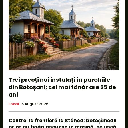
Trei preoți noi instalați în parohiile
din Botoșani; cel mai tânăr are 25 de
ani
Local
5 August 2026
Control la frontieră la Stânca: botoșănean
prins cu țigări ascunse în mașină, ce riscă