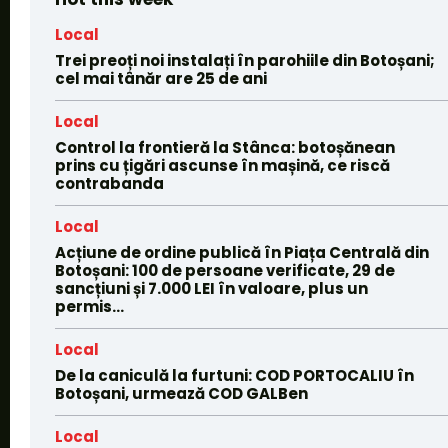
Local
Trei preoți noi instalați în parohiile din Botoșani;
cel mai tânăr are 25 de ani
Local
Control la frontieră la Stânca: botoșănean
prins cu țigări ascunse în mașină, ce riscă
contrabanda
Local
Acțiune de ordine publică în Piața Centrală din
Botoșani: 100 de persoane verificate, 29 de
sancțiuni și 7.000 LEI în valoare, plus un
permis...
Local
De la caniculă la furtuni: COD PORTOCALIU în
Botoșani, urmează COD GALBen
Local