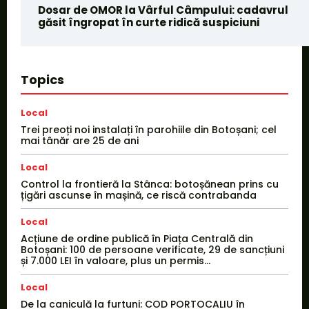
Dosar de OMOR la Vârful Câmpului: cadavrul
găsit îngropat în curte ridică suspiciuni
Topics
Local
Trei preoți noi instalați în parohiile din Botoșani; cel
mai tânăr are 25 de ani
Local
Control la frontieră la Stânca: botoșănean prins cu
țigări ascunse în mașină, ce riscă contrabanda
Local
Acțiune de ordine publică în Piața Centrală din
Botoșani: 100 de persoane verificate, 29 de sancțiuni
și 7.000 LEI în valoare, plus un permis...
Local
De la caniculă la furtuni: COD PORTOCALIU în