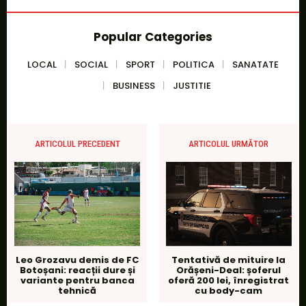
Popular Categories
LOCAL
SOCIAL
SPORT
POLITICA
SANATATE
BUSINESS
JUSTITIE
ARTICOLUL PRECEDENT
ARTICOLUL URMĂTOR
Leo Grozavu demis de FC
Tentativă de mituire la
Botoșani: reacții dure și
Orășeni-Deal: șoferul
variante pentru banca
oferă 200 lei, înregistrat
tehnică
cu body-cam