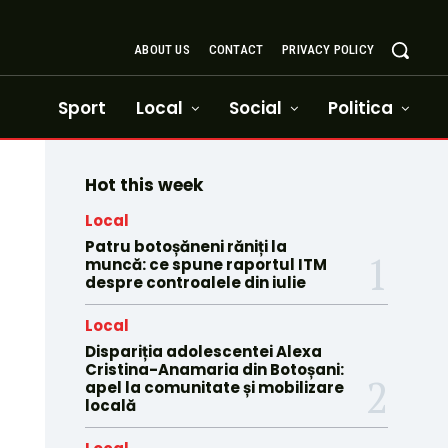
ABOUT US
CONTACT
PRIVACY POLICY
Sport
Local
Social
Politica
Hot this week
Local
Patru botoșăneni răniți la
muncă: ce spune raportul ITM
despre controalele din iulie
Local
Dispariția adolescentei Alexa
Cristina-Anamaria din Botoșani:
apel la comunitate și mobilizare
locală