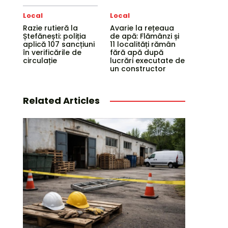
Local
Local
Razie rutieră la
Avarie la rețeaua
Ștefănești: poliția
de apă: Flămânzi și
aplică 107 sancțiuni
11 localități rămân
în verificările de
fără apă după
circulație
lucrări executate de
un constructor
Related Articles