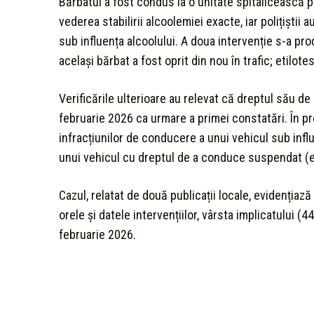
Bărbatul a fost condus la o unitate spitalicească 
vederea stabilirii alcoolemiei exacte, iar polițiști
sub influența alcoolului. A doua intervenție s-a pro
același bărbat a fost oprit din nou în trafic; etilote
Verificările ulterioare au relevat că dreptul său
februarie 2026 ca urmare a primei constatări. În p
infracțiunilor de conducere a unui vehicul sub infl
unui vehicul cu dreptul de a conduce suspendat (e
Cazul, relatat de două publicații locale, evidențiază
orele și datele intervențiilor, vârsta implicatului 
februarie 2026.