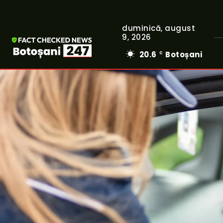
duminică, august
9, 2026
20.6
Botoșani
C