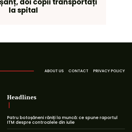
șanț, doi copii transportați
la spital
ABOUT US
CONTACT
PRIVACY POLICY
Headlines
Patru botoșăneni răniți la muncă: ce spune raportul
ITM despre controalele din iulie