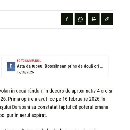
BOTOSANEANUL
Asta da tupeu! Botoșănean prins de două ori băut la volan
17/02/2026
volan în două rânduri, în decurs de aproximativ 4 ore şi
026. Prima oprire a avut loc pe 16 februarie 2026, în
 Orașului Darabani au constatat faptul că șoferul emana
ool pur în aerul expirat.