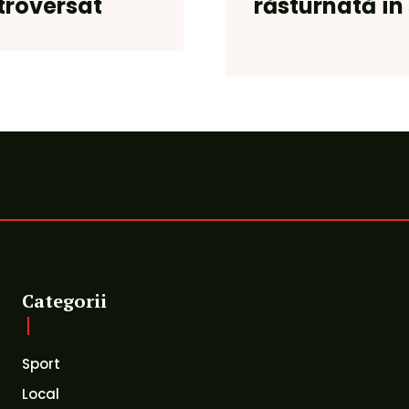
troversat
răsturnată în 
Categorii
Sport
Local