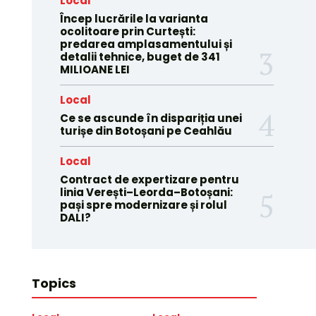
Local
Încep lucrările la varianta
ocolitoare prin Curtești:
predarea amplasamentului și
detalii tehnice, buget de 341
MILIOANE LEI
Local
Ce se ascunde în dispariția unei
turișe din Botoșani pe Ceahlău
Local
Contract de expertizare pentru
linia Verești–Leorda–Botoșani:
pași spre modernizare și rolul
DALI?
Topics