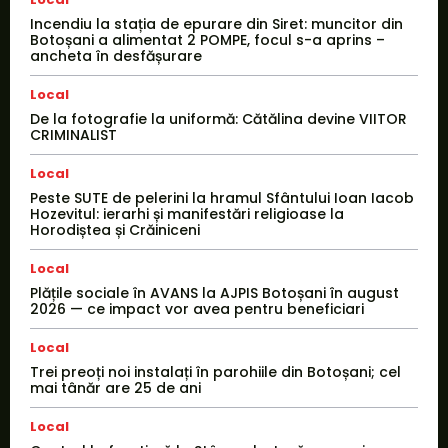
Incendiu la stația de epurare din Siret: muncitor din
Botoșani a alimentat 2 POMPE, focul s-a aprins –
ancheta în desfășurare
Local
De la fotografie la uniformă: Cătălina devine VIITOR
CRIMINALIST
Local
Peste SUTE de pelerini la hramul Sfântului Ioan Iacob
Hozevitul: ierarhi și manifestări religioase la
Horodiștea și Crăiniceni
Local
Plățile sociale în AVANS la AJPIS Botoșani în august
2026 — ce impact vor avea pentru beneficiari
Local
Trei preoți noi instalați în parohiile din Botoșani; cel
mai tânăr are 25 de ani
Local