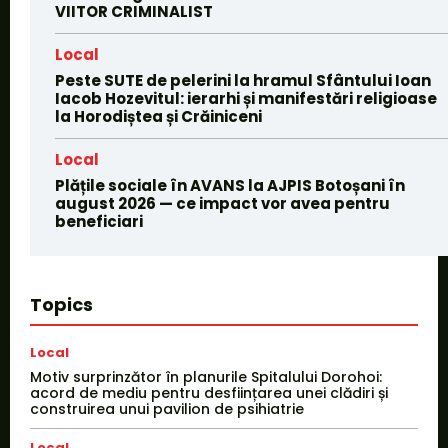
VIITOR CRIMINALIST
Local
Peste SUTE de pelerini la hramul Sfântului Ioan
Iacob Hozevitul: ierarhi și manifestări religioase
la Horodiștea și Crăiniceni
Local
Plățile sociale în AVANS la AJPIS Botoșani în
august 2026 — ce impact vor avea pentru
beneficiari
Topics
Local
Motiv surprinzător în planurile Spitalului Dorohoi:
acord de mediu pentru desființarea unei clădiri și
construirea unui pavilion de psihiatrie
Local