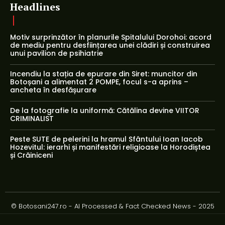
Headlines
Motiv surprinzător în planurile Spitalului Dorohoi: acord
de mediu pentru desființarea unei clădiri și construirea
unui pavilion de psihiatrie
Incendiu la stația de epurare din Siret: muncitor din
Botoșani a alimentat 2 POMPE, focul s-a aprins –
ancheta în desfășurare
De la fotografie la uniformă: Cătălina devine VIITOR
CRIMINALIST
Peste SUTE de pelerini la hramul Sfântului Ioan Iacob
Hozevitul: ierarhi și manifestări religioase la Horodiștea
și Crăiniceni
© Botosani247.ro - AI Processed & Fact Checked News - 2025