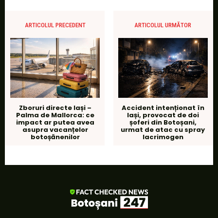
ARTICOLUL PRECEDENT
ARTICOLUL URMĂTOR
Zboruri directe Iași –
Accident intenționat în
Palma de Mallorca: ce
Iași, provocat de doi
impact ar putea avea
șoferi din Botoșani,
asupra vacanțelor
urmat de atac cu spray
botoșănenilor
lacrimogen