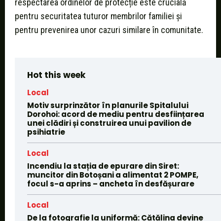
respectarea ordinelor de protecție este crucială
pentru securitatea tuturor membrilor familiei și
pentru prevenirea unor cazuri similare în comunitate.
Hot this week
Local
Motiv surprinzător în planurile Spitalului
Dorohoi: acord de mediu pentru desființarea
unei clădiri și construirea unui pavilion de
psihiatrie
Local
Incendiu la stația de epurare din Siret:
muncitor din Botoșani a alimentat 2 POMPE,
focul s-a aprins – ancheta în desfășurare
Local
De la fotografie la uniformă: Cătălina devine