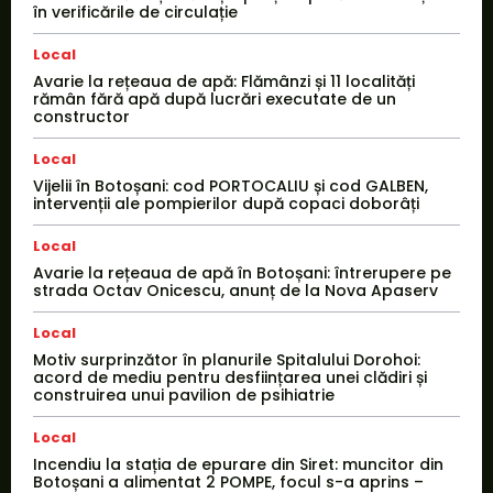
în verificările de circulație
Local
Avarie la rețeaua de apă: Flămânzi și 11 localități
rămân fără apă după lucrări executate de un
constructor
Local
Vijelii în Botoșani: cod PORTOCALIU și cod GALBEN,
intervenții ale pompierilor după copaci doborâți
Local
Avarie la rețeaua de apă în Botoșani: întrerupere pe
strada Octav Onicescu, anunț de la Nova Apaserv
Local
Motiv surprinzător în planurile Spitalului Dorohoi:
acord de mediu pentru desființarea unei clădiri și
construirea unui pavilion de psihiatrie
Local
Incendiu la stația de epurare din Siret: muncitor din
Botoșani a alimentat 2 POMPE, focul s-a aprins –