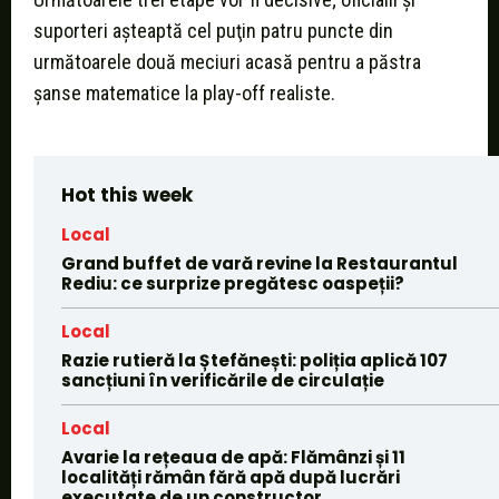
suporteri aşteaptă cel puţin patru puncte din
următoarele două meciuri acasă pentru a păstra
șanse matematice la play-off realiste.
Hot this week
Local
Grand buffet de vară revine la Restaurantul
Rediu: ce surprize pregătesc oaspeții?
Local
Razie rutieră la Ștefănești: poliția aplică 107
sancțiuni în verificările de circulație
Local
Avarie la rețeaua de apă: Flămânzi și 11
localități rămân fără apă după lucrări
executate de un constructor