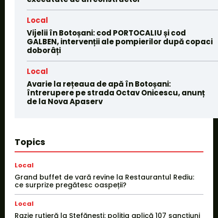
Local
Vijelii în Botoșani: cod PORTOCALIU și cod
GALBEN, intervenții ale pompierilor după copaci
doborâți
Local
Avarie la rețeaua de apă în Botoșani:
întrerupere pe strada Octav Onicescu, anunț
de la Nova Apaserv
Topics
Local
Grand buffet de vară revine la Restaurantul Rediu:
ce surprize pregătesc oaspeții?
Local
Razie rutieră la Ștefănești: poliția aplică 107 sancțiuni