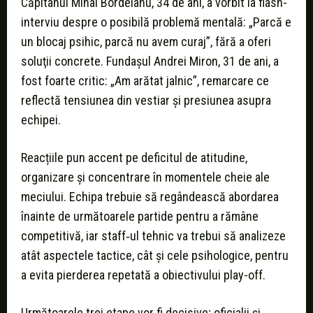
Căpitanul Mihai Bordeianu, 34 de ani, a vorbit la flash-
interviu despre o posibilă problemă mentală: „Parcă e
un blocaj psihic, parcă nu avem curaj”, fără a oferi
soluţii concrete. Fundaşul Andrei Miron, 31 de ani, a
fost foarte critic: „Am arătat jalnic”, remarcare ce
reflectă tensiunea din vestiar şi presiunea asupra
echipei.
Reacțiile pun accent pe deficitul de atitudine,
organizare şi concentrare în momentele cheie ale
meciului. Echipa trebuie să regândească abordarea
înainte de următoarele partide pentru a rămâne
competitivă, iar staff‑ul tehnic va trebui să analizeze
atât aspectele tactice, cât şi cele psihologice, pentru
a evita pierderea repetată a obiectivului play-off.
Următoarele trei etape vor fi decisive; oficialii şi