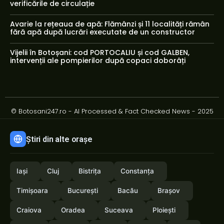
verificările de circulație
Avarie la rețeaua de apă: Flămânzi și 11 localități rămân
fără apă după lucrări executate de un constructor
Vijelii în Botoșani: cod PORTOCALIU și cod GALBEN,
intervenții ale pompierilor după copaci doborâți
© Botosani247.ro - AI Processed & Fact Checked News - 2025
Știri din alte orașe
Iași
Cluj
Bistrița
Constanța
Timișoara
București
Bacău
Brașov
Craiova
Oradea
Suceava
Ploiești