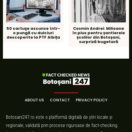
50 cartuşe ascunse într-
Cosmin Andrei: Milioane
o pungă cu dulciuri
în plus pentru șantierele
descoperite la PTF Albița
școlilor din Botoșani,
surpriză bugetară
ABOUT US
CONTACT
PRIVACY POLICY
Botosani247.ro este o platformă digitală de știri locale și
regionale, validată prin procese riguroase de fact-checking.