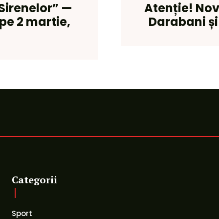
Sirenelor” —
Atenție! No
pe 2 martie,
Darabani și 
Categorii
Sport