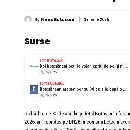
By
News Botosani
3 martie 2026
Surse
STIRIBOTOSANI
Doi botoșăneni beți la volan opriți de polițiștii ieșeni, unul avea permisul...
03/03/2026
BOTOSANEANUL
Botoșănean arestat pentru 30 de zile după o vizită nebună la Iași
03/03/2026
Un bărbat de 35 de ani din județul Botoșani a fost 
2026, ar fi condus pe DN28 în comuna Lețcani avân
influența alcoolului. Testarea cu alcooltest a indicat