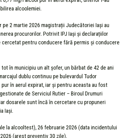
ilirea alcoolemiei.
r pe 2 martie 2026 magistrații Judecătoriei Iași au
erea procurorilor. Potrivit IPJ Iași și declarațiilor
te cercetat pentru conducere fără permis și conducere
rit tot în municipiu un alt șofer, un bărbat de 42 de ani
 marcajul dublu continuu pe bulevardul Tudor
pur în aerul expirat, iar și pentru aceasta au fost
gestionate de Serviciul Rutier – Biroul Drumuri
, iar dosarele sunt încă în cercetare cu propuneri
a Iași.
iale la alcooltest), 26 februarie 2026 (data incidentului
 2026 (arest preventiv 30 zile).