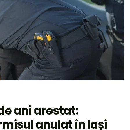
e ani arestat:
misul anulat în Iași