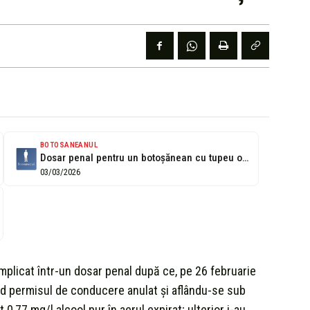
BOTOSANEANUL
Dosar penal pentru un botoșănean cu tupeu oprit în județul vecin
03/03/2026
implicat într-un dosar penal după ce, pe 26 februarie
d permisul de conducere anulat și aflându-se sub
 0,77 mg/l alcool pur în aerul expirat; ulterior i-au