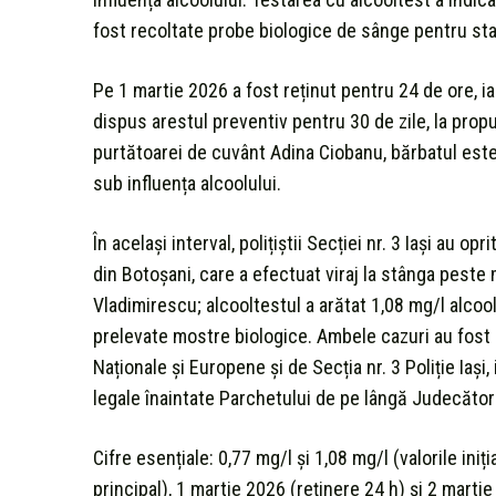
fost recoltate probe biologice de sânge pentru stab
Pe 1 martie 2026 a fost reținut pentru 24 de ore, ia
dispus arestul preventiv pentru 30 de zile, la propun
purtătoarei de cuvânt Adina Ciobanu, bărbatul es
sub influența alcoolului.
În același interval, polițiștii Secției nr. 3 Iași au op
din Botoșani, care a efectuat viraj la stânga peste
Vladimirescu; alcooltestul a arătat 1,08 mg/l alcool 
prelevate mostre biologice. Ambele cazuri au fost 
Naționale și Europene și de Secția nr. 3 Poliție Iași
legale înaintate Parchetului de pe lângă Judecători
Cifre esențiale: 0,77 mg/l și 1,08 mg/l (valorile iniț
principal), 1 martie 2026 (reținere 24 h) și 2 martie