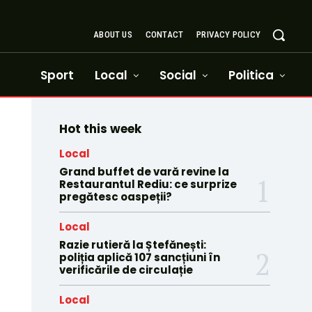
ABOUT US
CONTACT
PRIVACY POLICY
Sport
Local
Social
Politica
Hot this week
Local
Grand buffet de vară revine la
Restaurantul Rediu: ce surprize
pregătesc oaspeții?
Local
Razie rutieră la Ștefănești:
poliția aplică 107 sancțiuni în
verificările de circulație
Local