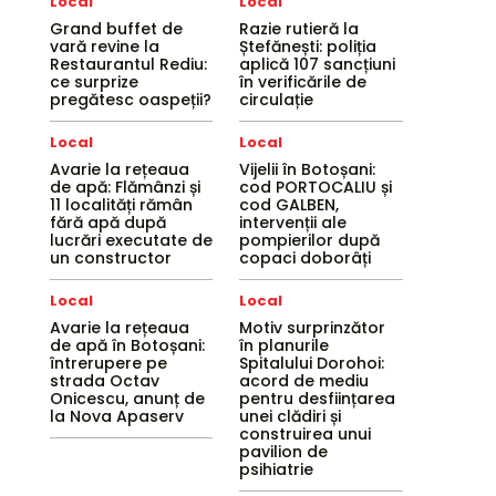
Local
Local
Grand buffet de
Razie rutieră la
vară revine la
Ștefănești: poliția
Restaurantul Rediu:
aplică 107 sancțiuni
ce surprize
în verificările de
pregătesc oaspeții?
circulație
Local
Local
Avarie la rețeaua
Vijelii în Botoșani:
de apă: Flămânzi și
cod PORTOCALIU și
11 localități rămân
cod GALBEN,
fără apă după
intervenții ale
lucrări executate de
pompierilor după
un constructor
copaci doborâți
Local
Local
Avarie la rețeaua
Motiv surprinzător
de apă în Botoșani:
în planurile
întrerupere pe
Spitalului Dorohoi:
strada Octav
acord de mediu
Onicescu, anunț de
pentru desființarea
la Nova Apaserv
unei clădiri și
construirea unui
pavilion de
psihiatrie