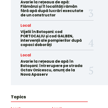
Avarie la rețeaua de apă:
Flămânzi și 11 localități rămân
fără apă după lucrări executate
de un constructor
Local
Vijelii în Botoșani: cod
PORTOCALIU și cod GALBEN,
intervenții ale pompierilor după
copaci doborâți
Local
Avarie la rețeaua de apă în
Botoșani: întrerupere pe strada
Octav Onicescu, anunț de la
Nova Apaserv
Topics