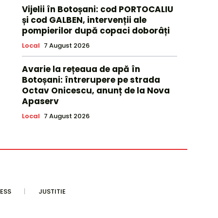
Vijelii în Botoșani: cod PORTOCALIU
și cod GALBEN, intervenții ale
pompierilor după copaci doborâți
Local
7 August 2026
Avarie la rețeaua de apă în
Botoșani: întrerupere pe strada
Octav Onicescu, anunț de la Nova
Apaserv
Local
7 August 2026
ESS
JUSTITIE