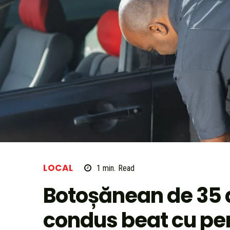
LOCAL
1
min.
Read
Botoșănean de 35 d
condus beat cu per