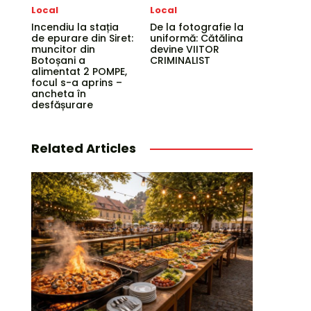
Local
Local
Incendiu la stația
De la fotografie la
de epurare din Siret:
uniformă: Cătălina
muncitor din
devine VIITOR
Botoșani a
CRIMINALIST
alimentat 2 POMPE,
focul s-a aprins –
ancheta în
desfășurare
Related Articles