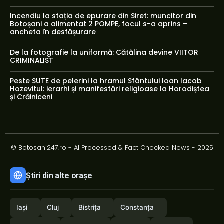
Incendiu la stația de epurare din Siret: muncitor din
Botoșani a alimentat 2 POMPE, focul s-a aprins –
ancheta în desfășurare
De la fotografie la uniformă: Cătălina devine VIITOR
CRIMINALIST
Peste SUTE de pelerini la hramul Sfântului Ioan Iacob
Hozevitul: ierarhi și manifestări religioase la Horodiștea
și Crăiniceni
© Botosani247.ro - AI Processed & Fact Checked News - 2025
Știri din alte orașe
Iași
Cluj
Bistrița
Constanța