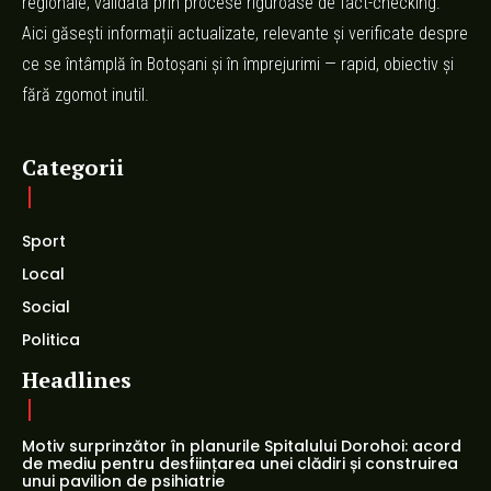
regionale, validată prin procese riguroase de fact-checking.
Aici găsești informații actualizate, relevante și verificate despre
ce se întâmplă în Botoșani și în împrejurimi — rapid, obiectiv și
fără zgomot inutil.
Categorii
Sport
Local
Social
Politica
Headlines
Motiv surprinzător în planurile Spitalului Dorohoi: acord
de mediu pentru desființarea unei clădiri și construirea
unui pavilion de psihiatrie