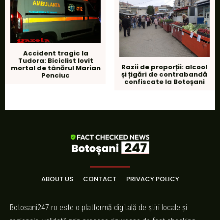
Accident tragic la
Tudora: Biciclist lovit
Razii de proporții: alcool
mortal de tânărul Marian
și țigări de contrabandă
Penciuc
confiscate la Botoșani
ABOUT US
CONTACT
PRIVACY POLICY
Botosani247.ro este o platformă digitală de știri locale și