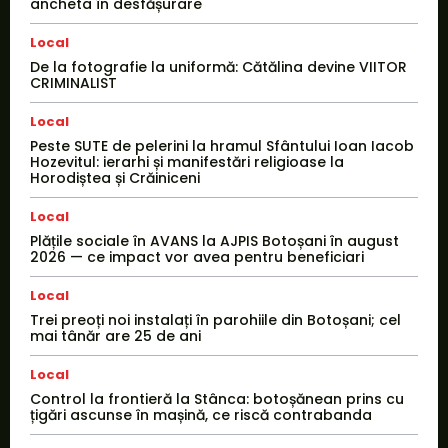
ancheta în desfășurare
Local
De la fotografie la uniformă: Cătălina devine VIITOR
CRIMINALIST
Local
Peste SUTE de pelerini la hramul Sfântului Ioan Iacob
Hozevitul: ierarhi și manifestări religioase la
Horodiștea și Crăiniceni
Local
Plățile sociale în AVANS la AJPIS Botoșani în august
2026 — ce impact vor avea pentru beneficiari
Local
Trei preoți noi instalați în parohiile din Botoșani; cel
mai tânăr are 25 de ani
Local
Control la frontieră la Stânca: botoșănean prins cu
țigări ascunse în mașină, ce riscă contrabanda