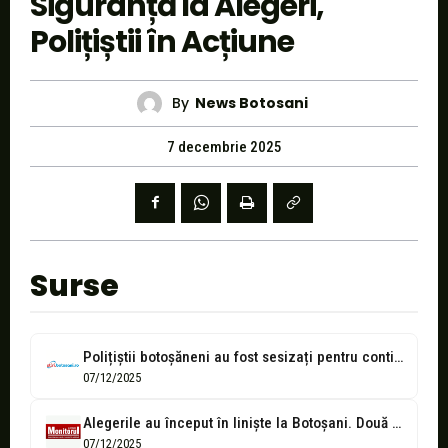
Siguranță la Alegeri,
Polițiștii în Acțiune
By
News Botosani
7 decembrie 2025
Surse
Polițiștii botoșăneni au fost sesizați pentru continuarea propagandei electorale în comuna Mihai...
07/12/2025
Alegerile au început în liniște la Botoșani. Două sesizări în preziua votului...
07/12/2025