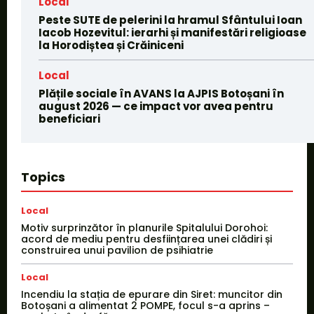
Local
Peste SUTE de pelerini la hramul Sfântului Ioan
Iacob Hozevitul: ierarhi și manifestări religioase
la Horodiștea și Crăiniceni
Local
Plățile sociale în AVANS la AJPIS Botoșani în
august 2026 — ce impact vor avea pentru
beneficiari
Topics
Local
Motiv surprinzător în planurile Spitalului Dorohoi:
acord de mediu pentru desființarea unei clădiri și
construirea unui pavilion de psihiatrie
Local
Incendiu la stația de epurare din Siret: muncitor din
Botoșani a alimentat 2 POMPE, focul s-a aprins –