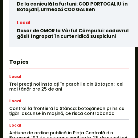
De la caniculă la furtuni: COD PORTOCALIU în
Botoșani, urmează COD GALBen
Local
Dosar de OMOR la Vârful Câmpului: cadavrul
găsit îngropat în curte ridică suspiciuni
Topics
Local
Trei preoți noi instalați în parohiile din Botoșani; cel
mai tânăr are 25 de ani
Local
Control la frontieră la Stânca: botoșănean prins cu
țigări ascunse în mașină, ce riscă contrabanda
Local
Acțiune de ordine publică în Piața Centrală din
Botoșani: 100 de persoane verificate, 29 de sancțiuni