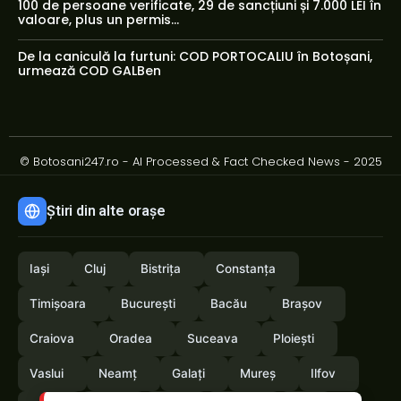
100 de persoane verificate, 29 de sancțiuni și 7.000 LEI în
valoare, plus un permis...
De la caniculă la furtuni: COD PORTOCALIU în Botoșani,
urmează COD GALBen
© Botosani247.ro - AI Processed & Fact Checked News - 2025
Știri din alte orașe
Iași
Cluj
Bistrița
Constanța
Timișoara
București
Bacău
Brașov
Craiova
Oradea
Suceava
Ploiești
Vaslui
Neamț
Galați
Mureș
Ilfov