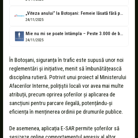
„Viteza anului” la Botoșani: Femeie lăsată fără permis 300 de zile și...
24/11/2025
Mie nu mi se poate întâmpla – Peste 3.000 de botoșăneni s-au...
24/11/2025
În Botoșani, siguranța în trafic este supusă unor noi
reglementări și inițiative, menit să îmbunătățească
disciplina rutieră. Potrivit unui proiect al Ministerului
Afacerilor Interne, polițiștii locali vor avea mai multe
atribuții, precum oprirea șoferilor și aplicarea de
sancțiuni pentru parcare ilegală, potențându-și
eficiența în menținerea ordinii pe drumurile publice.
De asemenea, aplicația E-SAR permite șoferilor să
sesizeze online comportamentul agresiv al altor