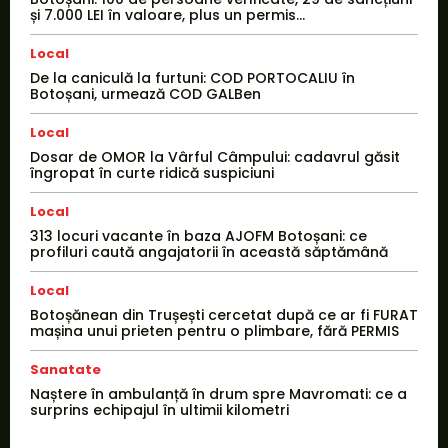
și 7.000 LEI în valoare, plus un permis...
Local
De la caniculă la furtuni: COD PORTOCALIU în
Botoșani, urmează COD GALBen
Local
Dosar de OMOR la Vârful Câmpului: cadavrul găsit
îngropat în curte ridică suspiciuni
Local
313 locuri vacante în baza AJOFM Botoșani: ce
profiluri caută angajatorii în această săptămână
Local
Botoșănean din Trușești cercetat după ce ar fi FURAT
mașina unui prieten pentru o plimbare, fără PERMIS
Sanatate
Naștere în ambulanță în drum spre Mavromati: ce a
surprins echipajul în ultimii kilometri