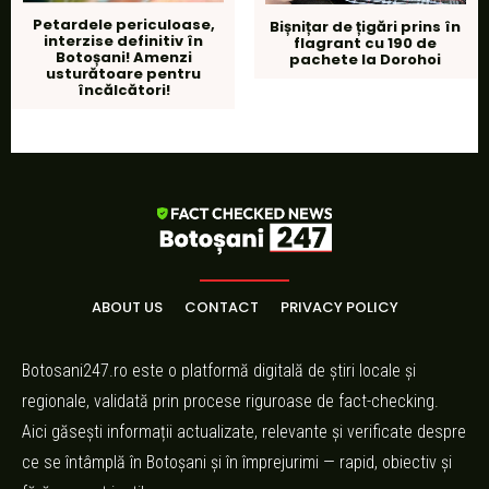
Petardele periculoase,
Bișnițar de țigări prins în
interzise definitiv în
flagrant cu 190 de
Botoșani! Amenzi
pachete la Dorohoi
usturătoare pentru
încălcători!
ABOUT US
CONTACT
PRIVACY POLICY
Botosani247.ro este o platformă digitală de știri locale și
regionale, validată prin procese riguroase de fact-checking.
Aici găsești informații actualizate, relevante și verificate despre
ce se întâmplă în Botoșani și în împrejurimi — rapid, obiectiv și