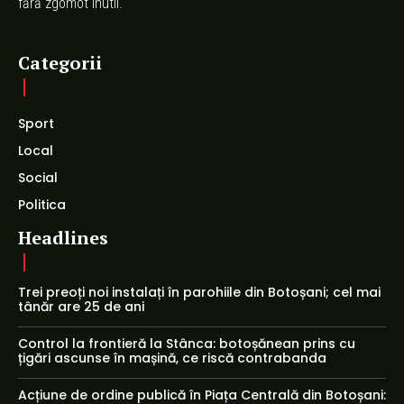
fără zgomot inutil.
Categorii
Sport
Local
Social
Politica
Headlines
Trei preoți noi instalați în parohiile din Botoșani; cel mai
tânăr are 25 de ani
Control la frontieră la Stânca: botoșănean prins cu
țigări ascunse în mașină, ce riscă contrabanda
Acțiune de ordine publică în Piața Centrală din Botoșani: