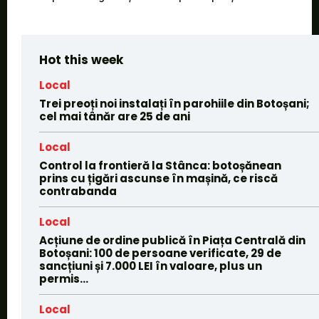
Hot this week
Local
Trei preoți noi instalați în parohiile din Botoșani;
cel mai tânăr are 25 de ani
Local
Control la frontieră la Stânca: botoșănean
prins cu țigări ascunse în mașină, ce riscă
contrabanda
Local
Acțiune de ordine publică în Piața Centrală din
Botoșani: 100 de persoane verificate, 29 de
sancțiuni și 7.000 LEI în valoare, plus un
permis...
Local