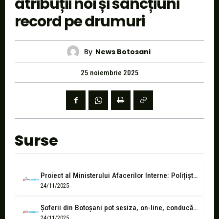
atribuții noi și sancțiuni
record pe drumuri
By
News Botosani
25 noiembrie 2025
Surse
Proiect al Ministerului Afacerilor Interne: Polițiștii locali ar putea primi atribuții mai...
24/11/2025
Șoferii din Botoșani pot sesiza, on-line, conducătorii agresivi din trafic! (Video)
24/11/2025