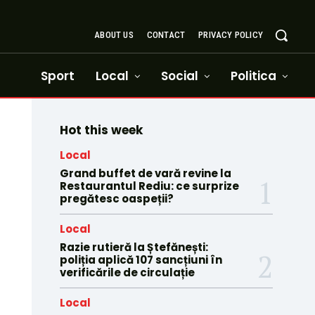
ABOUT US
CONTACT
PRIVACY POLICY
Sport
Local
Social
Politica
Hot this week
Local
Grand buffet de vară revine la
Restaurantul Rediu: ce surprize
pregătesc oaspeții?
Local
Razie rutieră la Ștefănești:
poliția aplică 107 sancțiuni în
verificările de circulație
Local