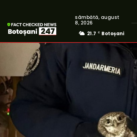
sâmbătă, august
8, 2026
21.7
Botoșani
C