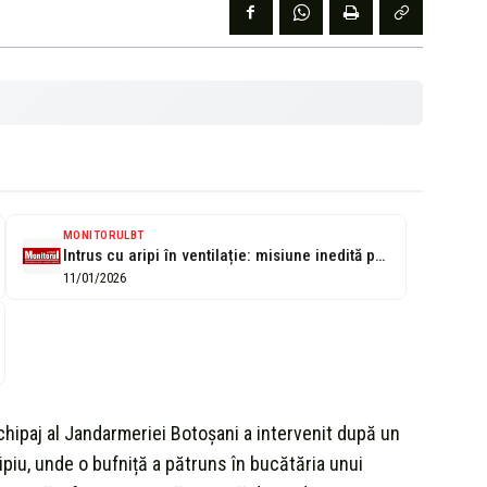
MONITORULBT
Intrus cu aripi în ventilație: misiune inedită pentru jandarmi (VIDEO)
11/01/2026
echipaj al Jandarmeriei Botoșani a intervenit după un
ipiu, unde o bufniță a pătruns în bucătăria unui