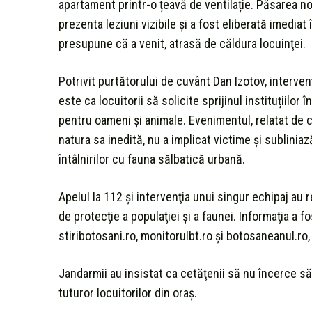
apartament printr-o țeavă de ventilație. Păsarea no
prezenta leziuni vizibile şi a fost eliberată imediat
presupune că a venit, atrasă de căldura locuinţei.
Potrivit purtătorului de cuvânt Dan Izotov, interven
este ca locuitorii să solicite sprijinul instituțiilor
pentru oameni şi animale. Evenimentul, relatat de cel
natura sa inedită, nu a implicat victime şi sublini
întâlnirilor cu fauna sălbatică urbană.
Apelul la 112 şi intervenţia unui singur echipaj au 
de protecţie a populaţiei şi a faunei. Informaţia a fo
stiribotosani.ro, monitorulbt.ro şi botosaneanul.ro,
Jandarmii au insistat ca cetăţenii să nu încerce să
tuturor locuitorilor din oraş.