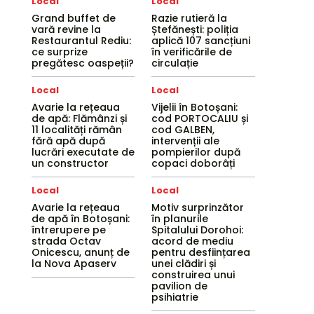
Local
Local
Grand buffet de
Razie rutieră la
vară revine la
Ștefănești: poliția
Restaurantul Rediu:
aplică 107 sancțiuni
ce surprize
în verificările de
pregătesc oaspeții?
circulație
Local
Local
Avarie la rețeaua
Vijelii în Botoșani:
de apă: Flămânzi și
cod PORTOCALIU și
11 localități rămân
cod GALBEN,
fără apă după
intervenții ale
lucrări executate de
pompierilor după
un constructor
copaci doborâți
Local
Local
Avarie la rețeaua
Motiv surprinzător
de apă în Botoșani:
în planurile
întrerupere pe
Spitalului Dorohoi:
strada Octav
acord de mediu
Onicescu, anunț de
pentru desființarea
la Nova Apaserv
unei clădiri și
construirea unui
pavilion de
psihiatrie