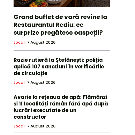
Grand buffet de vară revine la
Restaurantul Rediu: ce
surprize pregătesc oaspeții?
Local
7 August 2026
Razie rutieră la Ștefănești: poliția
aplică 107 sancțiuni în verificările
de circulație
Local
7 August 2026
Avarie la rețeaua de apă: Flămânzi
și 11 localități rămân fără apă după
lucrări executate de un
constructor
Local
7 August 2026