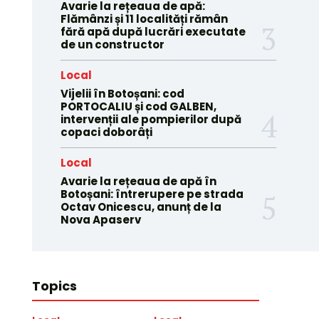
Avarie la rețeaua de apă:
Flămânzi și 11 localități rămân
fără apă după lucrări executate
de un constructor
Local
Vijelii în Botoșani: cod
PORTOCALIU și cod GALBEN,
intervenții ale pompierilor după
copaci doborâți
Local
Avarie la rețeaua de apă în
Botoșani: întrerupere pe strada
Octav Onicescu, anunț de la
Nova Apaserv
Topics