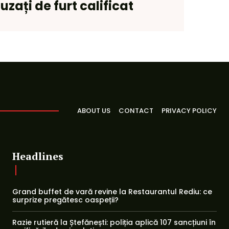
cuzați de furt calificat
ABOUT US
CONTACT
PRIVACY POLICY
Headlines
Grand buffet de vară revine la Restaurantul Rediu: ce
surprize pregătesc oaspeții?
Razie rutieră la Ștefănești: poliția aplică 107 sancțiuni în