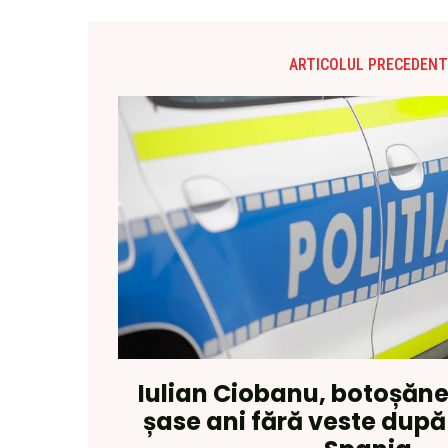
ARTICOLUL PRECEDENT
Iulian Ciobanu, botoșăne
șase ani fără veste după