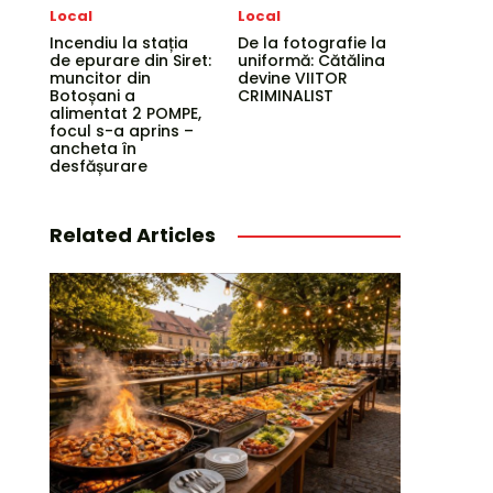
Local
Local
Incendiu la stația
De la fotografie la
de epurare din Siret:
uniformă: Cătălina
muncitor din
devine VIITOR
Botoșani a
CRIMINALIST
alimentat 2 POMPE,
focul s-a aprins –
ancheta în
desfășurare
Related Articles