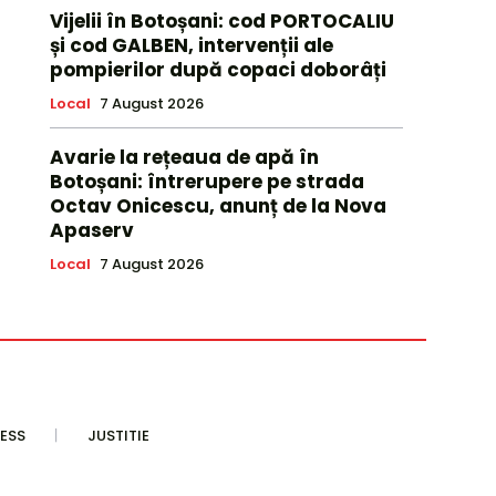
Vijelii în Botoșani: cod PORTOCALIU
și cod GALBEN, intervenții ale
pompierilor după copaci doborâți
Local
7 August 2026
Avarie la rețeaua de apă în
Botoșani: întrerupere pe strada
Octav Onicescu, anunț de la Nova
Apaserv
Local
7 August 2026
ESS
JUSTITIE