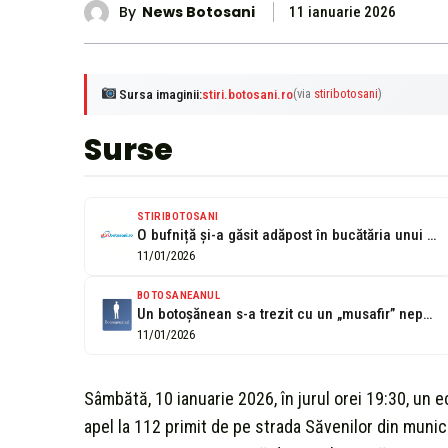
By
News Botosani
11 ianuarie 2026
Sursa imaginii:
stiri.botosani.ro
(via
stiribotosani
)
Surse
STIRIBOTOSANI
O bufniță și-a găsit adăpost în bucătăria unui apartament din Botoșani! Recomandările...
11/01/2026
BOTOSANEANUL
Un botoșănean s-a trezit cu un „musafir” nepoftit în bucătărie, jandarmii chemați...
11/01/2026
Sâmbătă, 10 ianuarie 2026, în jurul orei 19:30, un 
apel la 112 primit de pe strada Săvenilor din munic