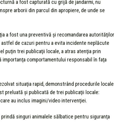
cturnă a fost capturată cu grijă de jandarmi, nu
 înspre arborii din parcul din apropiere, de unde se
ţia a fost una preventivă şi recomandarea autorităţilor
 în astfel de cazuri pentru a evita incidente neplăcute
 puţin trei publicaţii locale, a atras atenţia prin
ază importanţa comportamentului responsabil în faţa
rezolvat situaţia rapid, demonstrând procedurile locale
st preluată şi publicată de trei publicaţii locale:
 care au inclus imagini/video intervenţiei.
 prindă singuri animalele sălbatice pentru siguranţa