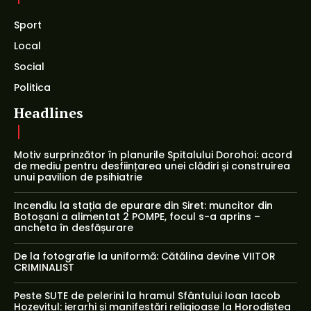
Sport
Local
Social
Politica
Headlines
Motiv surprinzător în planurile Spitalului Dorohoi: acord
de mediu pentru desființarea unei clădiri și construirea
unui pavilion de psihiatrie
Incendiu la stația de epurare din Siret: muncitor din
Botoșani a alimentat 2 POMPE, focul s-a aprins –
ancheta în desfășurare
De la fotografie la uniformă: Cătălina devine VIITOR
CRIMINALIST
Peste SUTE de pelerini la hramul Sfântului Ioan Iacob
Hozevitul: ierarhi și manifestări religioase la Horodiștea