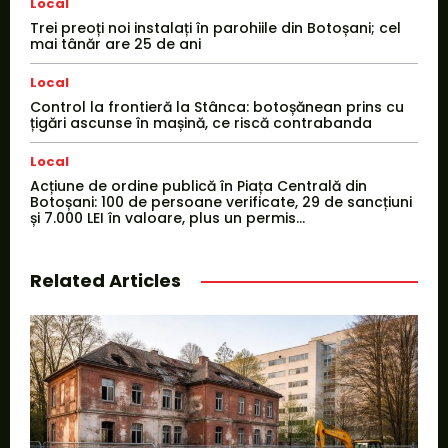
Local
Trei preoți noi instalați în parohiile din Botoșani; cel
mai tânăr are 25 de ani
Local
Control la frontieră la Stânca: botoșănean prins cu
țigări ascunse în mașină, ce riscă contrabanda
Local
Acțiune de ordine publică în Piața Centrală din
Botoșani: 100 de persoane verificate, 29 de sancțiuni
și 7.000 LEI în valoare, plus un permis...
Related Articles