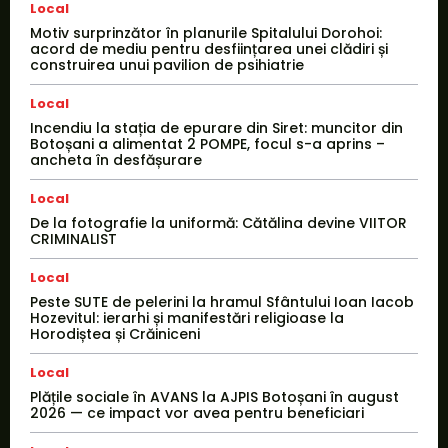
Local
Motiv surprinzător în planurile Spitalului Dorohoi:
acord de mediu pentru desființarea unei clădiri și
construirea unui pavilion de psihiatrie
Local
Incendiu la stația de epurare din Siret: muncitor din
Botoșani a alimentat 2 POMPE, focul s-a aprins –
ancheta în desfășurare
Local
De la fotografie la uniformă: Cătălina devine VIITOR
CRIMINALIST
Local
Peste SUTE de pelerini la hramul Sfântului Ioan Iacob
Hozevitul: ierarhi și manifestări religioase la
Horodiștea și Crăiniceni
Local
Plățile sociale în AVANS la AJPIS Botoșani în august
2026 — ce impact vor avea pentru beneficiari