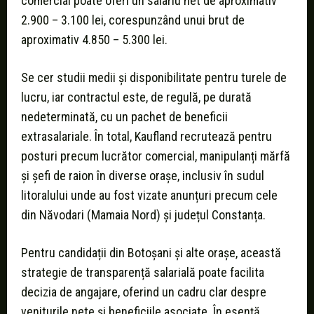
comercial poate oferi un salariu net de aproximativ
2.900 – 3.100 lei, corespunzând unui brut de
aproximativ 4.850 – 5.300 lei.
Se cer studii medii și disponibilitate pentru turele de
lucru, iar contractul este, de regulă, pe durată
nedeterminată, cu un pachet de beneficii
extrasalariale. În total, Kaufland recrutează pentru
posturi precum lucrător comercial, manipulanți mărfă
și șefi de raion în diverse orașe, inclusiv în sudul
litoralului unde au fost vizate anunțuri precum cele
din Năvodari (Mamaia Nord) și județul Constanța.
Pentru candidații din Botoșani și alte orașe, această
strategie de transparență salarială poate facilita
decizia de angajare, oferind un cadru clar despre
veniturile nete și beneficiile asociate. În esență,