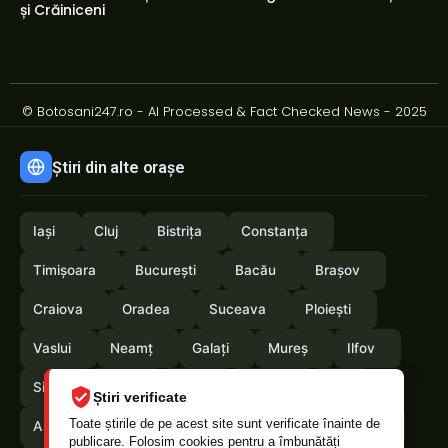
și Crăiniceni
© Botosani247.ro - AI Processed & Fact Checked News - 2025
Știri din alte orașe
Iași
Cluj
Bistrița
Constanța
Timișoara
București
Bacău
Brașov
Craiova
Oradea
Suceava
Ploiești
Vaslui
Neamț
Galați
Mureș
Ilfov
Sibiu
Arad
Alba
Tulcea
Olt
Știri verificate
Toate știrile de pe acest site sunt verificate înainte de
Arges
Maramures
Vrancea
Satumare
publicare. Folosim cookies pentru a îmbunătăți