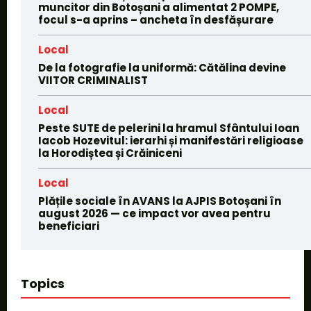
muncitor din Botoșani a alimentat 2 POMPE,
focul s-a aprins – ancheta în desfășurare
Local
De la fotografie la uniformă: Cătălina devine
VIITOR CRIMINALIST
Local
Peste SUTE de pelerini la hramul Sfântului Ioan
Iacob Hozevitul: ierarhi și manifestări religioase
la Horodiștea și Crăiniceni
Local
Plățile sociale în AVANS la AJPIS Botoșani în
august 2026 — ce impact vor avea pentru
beneficiari
Topics