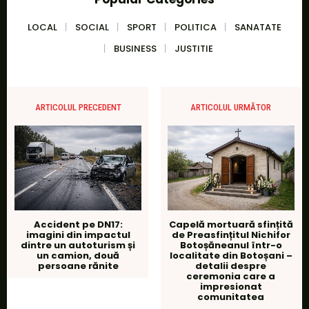
LOCAL
SOCIAL
SPORT
POLITICA
SANATATE
BUSINESS
JUSTITIE
ARTICOLUL PRECEDENT
ARTICOLUL URMĂTOR
Accident pe DN17:
Capelă mortuară sfințită
imagini din impactul
de Preasfințitul Nichifor
dintre un autoturism și
Botoșăneanul într-o
un camion, două
localitate din Botoșani –
persoane rănite
detalii despre
ceremonia care a
impresionat
comunitatea