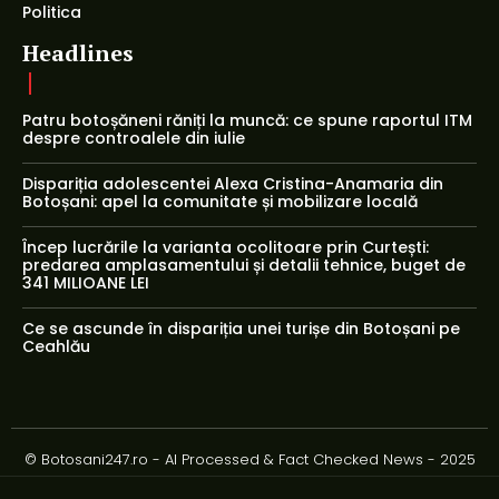
Politica
Headlines
Patru botoșăneni răniți la muncă: ce spune raportul ITM
despre controalele din iulie
Dispariția adolescentei Alexa Cristina-Anamaria din
Botoșani: apel la comunitate și mobilizare locală
Încep lucrările la varianta ocolitoare prin Curtești:
predarea amplasamentului și detalii tehnice, buget de
341 MILIOANE LEI
Ce se ascunde în dispariția unei turișe din Botoșani pe
Ceahlău
© Botosani247.ro - AI Processed & Fact Checked News - 2025