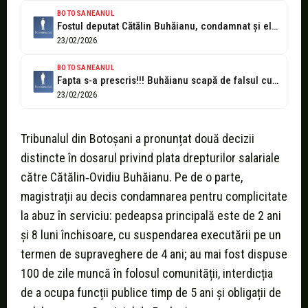
BOTOSANEANUL
Fostul deputat Cătălin Buhăianu, condamnat și el alături de primar la 2...
23/02/2026
BOTOSANEANUL
Fapta s-a prescris!!! Buhăianu scapă de falsul cu salariile dar dă banii...
23/02/2026
Tribunalul din Botoșani a pronunțat două decizii
distincte în dosarul privind plata drepturilor salariale
către Cătălin‑Ovidiu Buhăianu. Pe de o parte,
magistrații au decis condamnarea pentru complicitate
la abuz în serviciu: pedeapsa principală este de 2 ani
și 8 luni închisoare, cu suspendarea executării pe un
termen de supraveghere de 4 ani; au mai fost dispuse
100 de zile muncă în folosul comunității, interdicția
de a ocupa funcții publice timp de 5 ani și obligații de