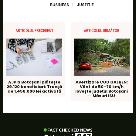
BUSINESS
JUSTITIE
ARTICOLUL PRECEDENT
ARTICOLUL URMĂTOR
AJPIS Botoșani plătește
Avertizare COD GALBEN:
29.120 beneficiari: Tranșă
Vânt de 50–70 km/h
de 1.456.000 lei activată
lovește județul Botoșani
— Măsuri ISU