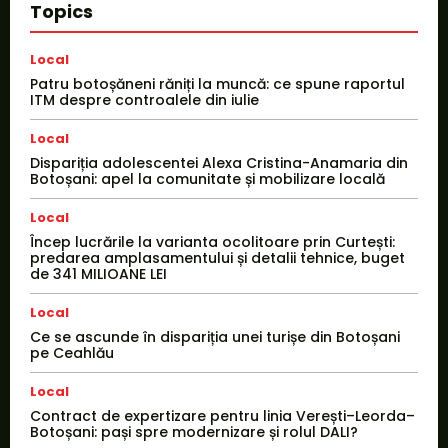
Topics
Local
Patru botoșăneni răniți la muncă: ce spune raportul
ITM despre controalele din iulie
Local
Dispariția adolescentei Alexa Cristina-Anamaria din
Botoșani: apel la comunitate și mobilizare locală
Local
Încep lucrările la varianta ocolitoare prin Curtești:
predarea amplasamentului și detalii tehnice, buget
de 341 MILIOANE LEI
Local
Ce se ascunde în dispariția unei turișe din Botoșani
pe Ceahlău
Local
Contract de expertizare pentru linia Verești–Leorda–
Botoșani: pași spre modernizare și rolul DALI?