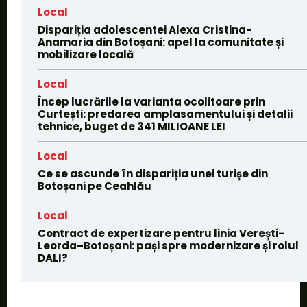
Local
Dispariția adolescentei Alexa Cristina-
Anamaria din Botoșani: apel la comunitate și
mobilizare locală
Local
Încep lucrările la varianta ocolitoare prin
Curtești: predarea amplasamentului și detalii
tehnice, buget de 341 MILIOANE LEI
Local
Ce se ascunde în dispariția unei turișe din
Botoșani pe Ceahlău
Local
Contract de expertizare pentru linia Verești–
Leorda–Botoșani: pași spre modernizare și rolul
DALI?