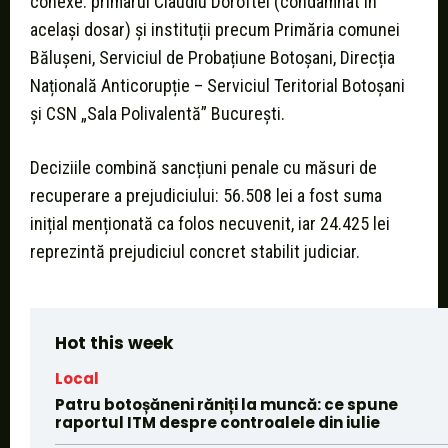
conexe: primarul Claudiu Doroftei (condamnat în
același dosar) și instituții precum Primăria comunei
Bălușeni, Serviciul de Probațiune Botoșani, Direcția
Națională Anticorupție – Serviciul Teritorial Botoșani
și CSN „Sala Polivalentă” București.
Deciziile combină sancțiuni penale cu măsuri de
recuperare a prejudiciului: 56.508 lei a fost suma
inițial menționată ca folos necuvenit, iar 24.425 lei
reprezintă prejudiciul concret stabilit judiciar.
Hot this week
Local
Patru botoșăneni răniți la muncă: ce spune
raportul ITM despre controalele din iulie