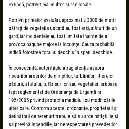
extindă, potrivit mai multor surse locale.
Potrivit primelor evaluări, aproximativ 3000 de metri
pătrați de vegetație uscată au fost arși, alături de un
gard, iar incidentele au fost limitate înainte de a
provoca pagube majore la locuințe. Cauza probabilă
indică folosirea focului deschis în spații deschise.
În consecință, autoritățile atrag atenția asupra
riscurilor arderilor de miriștilor, turbăriilor, litierelor
pădurii, stufului, tufărișurilor sau vegetației ierboase,
fapt reglementat de Ordonanța de Urgență nr.
195/2005 privind protecția mediului, cu modificările
ulterioare. Conform acestei ordonanțe, proprietarii și
deținătorii de terenuri trebuie să nu arde miriștilile și
să prevină incendiile, iar nerespectarea prevederilor