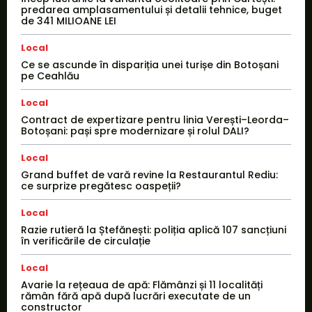
predarea amplasamentului și detalii tehnice, buget
de 341 MILIOANE LEI
Local
Ce se ascunde în dispariția unei turișe din Botoșani
pe Ceahlău
Local
Contract de expertizare pentru linia Verești–Leorda–
Botoșani: pași spre modernizare și rolul DALI?
Local
Grand buffet de vară revine la Restaurantul Rediu:
ce surprize pregătesc oaspeții?
Local
Razie rutieră la Ștefănești: poliția aplică 107 sancțiuni
în verificările de circulație
Local
Avarie la rețeaua de apă: Flămânzi și 11 localități
rămân fără apă după lucrări executate de un
constructor