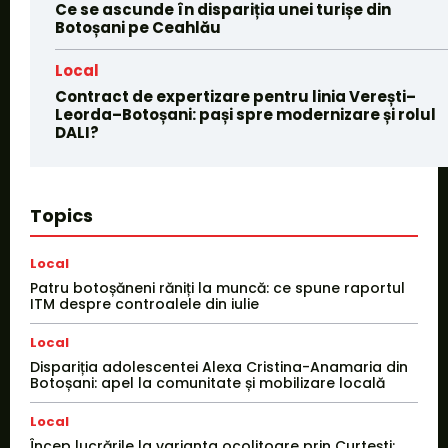
Ce se ascunde în dispariția unei turișe din
Botoșani pe Ceahlău
Local
Contract de expertizare pentru linia Verești–
Leorda–Botoșani: pași spre modernizare și rolul
DALI?
Topics
Local
Patru botoșăneni răniți la muncă: ce spune raportul
ITM despre controalele din iulie
Local
Dispariția adolescentei Alexa Cristina-Anamaria din
Botoșani: apel la comunitate și mobilizare locală
Local
Încep lucrările la varianta ocolitoare prin Curtești: