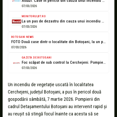
Astăzi: Case în pericol din cauza unui incendiu de vegetație uscată!
07/03/2026
MONITORULBT.RO
La un pas de dezastru din cauza unui incendiu de vegetație
07/03/2026
BOTOSANI NEWS
FOTO Două case dintr-o localitate din Botoșani, la un pas să fie...
07/03/2026
GAZETA DE BOTOSANI
Foc scăpat de sub control la Cerchejeni. Pompierii au intervenit pentru a...
07/03/2026
Un incendiu de vegetație uscată în localitatea
Cerchejeni, județul Botoșani, a pus în pericol două
gospodării sâmbătă, 7 martie 2026. Pompierii din
cadrul Detașamentului Botoșani au intervenit rapid și
au reușit să stingă focul înainte ca acesta să se