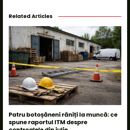
Related Articles
Patru botoșăneni răniți la muncă: ce
spune raportul ITM despre
controalele din iulie