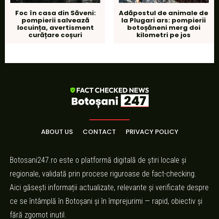
Adăpostul de animale de
Foc în casa din Săveni:
la Plugari ars: pompierii
pompierii salvează
botoșăneni merg doi
locuința, avertisment
kilometri pe jos
curățare coșuri
ABOUT US
CONTACT
PRIVACY POLICY
Botosani247.ro este o platformă digitală de știri locale și
regionale, validată prin procese riguroase de fact-checking.
Aici găsești informații actualizate, relevante și verificate despre
ce se întâmplă în Botoșani și în împrejurimi — rapid, obiectiv și
fără zgomot inutil.