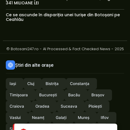
341 MILIOANE LEI
Ce se ascunde în dispariția unei turișe din Botoșani pe
Ceahlău
© Botosani247.ro - AI Processed & Fact Checked News - 2025
Știri din alte orașe
Iași
Cluj
Bistrița
Constanța
Timișoara
București
Bacău
Brașov
Craiova
Oradea
Suceava
Ploiești
Vaslui
Neamț
Galați
Mureș
Ilfov
Sibiu
Arad
Alba
Tulcea
Olt