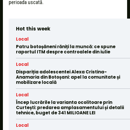
perioada uscată.
Hot this week
Local
Patru botoșăneni răniți la muncă: ce spune
raportul ITM despre controalele din iulie
Local
Dispariția adolescentei Alexa Cristina-
Anamaria din Botoșani: apel la comunitate și
mobilizare locală
Local
Încep lucrările la varianta ocolitoare prin
Curtești: predarea amplasamentului și detalii
tehnice, buget de 341 MILIOANE LEI
Local