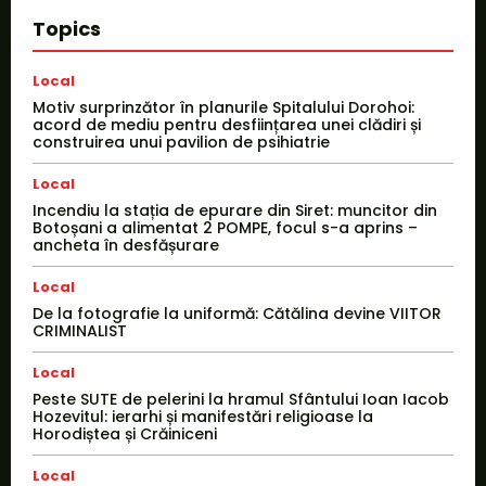
Topics
Local
Motiv surprinzător în planurile Spitalului Dorohoi:
acord de mediu pentru desființarea unei clădiri și
construirea unui pavilion de psihiatrie
Local
Incendiu la stația de epurare din Siret: muncitor din
Botoșani a alimentat 2 POMPE, focul s-a aprins –
ancheta în desfășurare
Local
De la fotografie la uniformă: Cătălina devine VIITOR
CRIMINALIST
Local
Peste SUTE de pelerini la hramul Sfântului Ioan Iacob
Hozevitul: ierarhi și manifestări religioase la
Horodiștea și Crăiniceni
Local