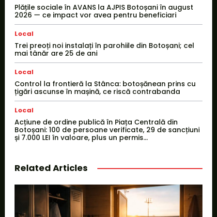
Plățile sociale în AVANS la AJPIS Botoșani în august
2026 — ce impact vor avea pentru beneficiari
Local
Trei preoți noi instalați în parohiile din Botoșani; cel
mai tânăr are 25 de ani
Local
Control la frontieră la Stânca: botoșănean prins cu
țigări ascunse în mașină, ce riscă contrabanda
Local
Acțiune de ordine publică în Piața Centrală din
Botoșani: 100 de persoane verificate, 29 de sancțiuni
și 7.000 LEI în valoare, plus un permis...
Related Articles