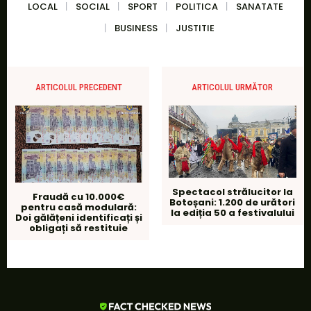
LOCAL
SOCIAL
SPORT
POLITICA
SANATATE
BUSINESS
JUSTITIE
ARTICOLUL PRECEDENT
ARTICOLUL URMĂTOR
Spectacol strălucitor la
Fraudă cu 10.000€
Botoșani: 1.200 de urători
pentru casă modulară:
la ediția 50 a festivalului
Doi gălățeni identificați și
obligați să restituie