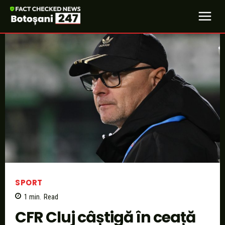
SPORT
1
min.
Read
CFR Cluj câștigă în ceață