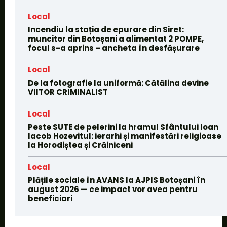
Local
Incendiu la stația de epurare din Siret:
muncitor din Botoșani a alimentat 2 POMPE,
focul s-a aprins – ancheta în desfășurare
Local
De la fotografie la uniformă: Cătălina devine
VIITOR CRIMINALIST
Local
Peste SUTE de pelerini la hramul Sfântului Ioan
Iacob Hozevitul: ierarhi și manifestări religioase
la Horodiștea și Crăiniceni
Local
Plățile sociale în AVANS la AJPIS Botoșani în
august 2026 — ce impact vor avea pentru
beneficiari