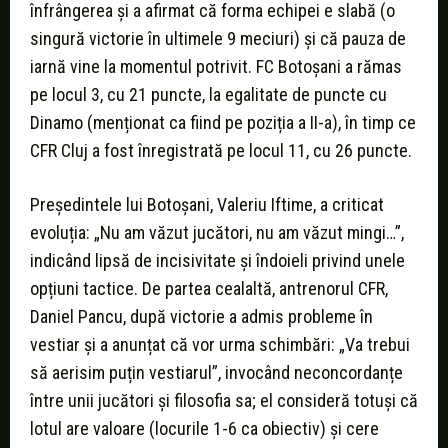
înfrângerea și a afirmat că forma echipei e slabă (o
singură victorie în ultimele 9 meciuri) și că pauza de
iarnă vine la momentul potrivit. FC Botoșani a rămas
pe locul 3, cu 21 puncte, la egalitate de puncte cu
Dinamo (menționat ca fiind pe poziția a II-a), în timp ce
CFR Cluj a fost înregistrată pe locul 11, cu 26 puncte.
Președintele lui Botoșani, Valeriu Iftime, a criticat
evoluția: „Nu am văzut jucători, nu am văzut mingi…”,
indicând lipsă de incisivitate și îndoieli privind unele
opțiuni tactice. De partea cealaltă, antrenorul CFR,
Daniel Pancu, după victorie a admis probleme în
vestiar și a anunțat că vor urma schimbări: „Va trebui
să aerisim puțin vestiarul”, invocând neconcordanțe
între unii jucători și filosofia sa; el consideră totuși că
lotul are valoare (locurile 1-6 ca obiectiv) și cere