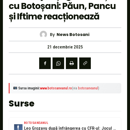
cu Botoșani: Păun, Pancu
și Iftime reacționează
By
News Botosani
21 decembrie 2025
Sursa imaginii:
www.botosaneanul.ro
(via
botosaneanul
)
Surse
BOTOSANEANUL
Leo Grozavu după înfrângerea cu CFR-ul: Jocul nostru a fost în ceață,...