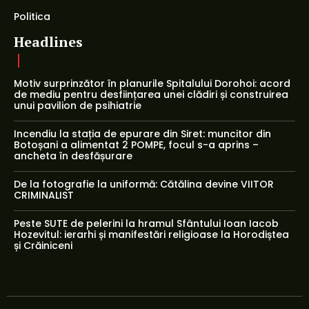
Politica
Headlines
Motiv surprinzător în planurile Spitalului Dorohoi: acord
de mediu pentru desființarea unei clădiri și construirea
unui pavilion de psihiatrie
Incendiu la stația de epurare din Siret: muncitor din
Botoșani a alimentat 2 POMPE, focul s-a aprins –
ancheta în desfășurare
De la fotografie la uniformă: Cătălina devine VIITOR
CRIMINALIST
Peste SUTE de pelerini la hramul Sfântului Ioan Iacob
Hozevitul: ierarhi și manifestări religioase la Horodiștea
și Crăiniceni