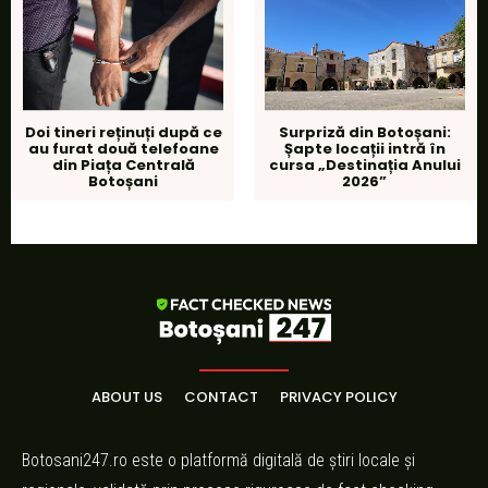
Doi tineri reținuți după ce
Surpriză din Botoșani:
au furat două telefoane
Șapte locații intră în
din Piața Centrală
cursa „Destinația Anului
Botoșani
2026”
ABOUT US
CONTACT
PRIVACY POLICY
Botosani247.ro este o platformă digitală de știri locale și