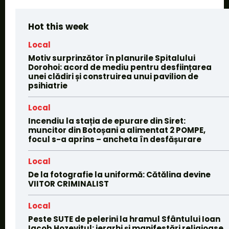
Hot this week
Local
Motiv surprinzător în planurile Spitalului
Dorohoi: acord de mediu pentru desființarea
unei clădiri și construirea unui pavilion de
psihiatrie
Local
Incendiu la stația de epurare din Siret:
muncitor din Botoșani a alimentat 2 POMPE,
focul s-a aprins – ancheta în desfășurare
Local
De la fotografie la uniformă: Cătălina devine
VIITOR CRIMINALIST
Local
Peste SUTE de pelerini la hramul Sfântului Ioan
Iacob Hozevitul: ierarhi și manifestări religioase