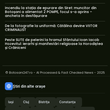
Incendiu la stația de epurare din Siret: muncitor din
Botoșani a alimentat 2 POMPE, focul s-a aprins –
ancheta în desfășurare
De la fotografie la uniformă: Cătălina devine VIITOR
CRIMINALIST
Peste SUTE de pelerini la hramul Sfântului Ioan Iacob
Hozevitul: ierarhi și manifestări religioase la Horodiștea
și Crăiniceni
© Botosani247.ro - AI Processed & Fact Checked News - 2025
Știri din alte orașe
Iași
Cluj
Bistrița
Constanța