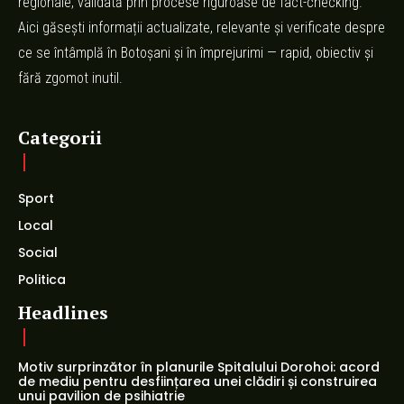
regionale, validată prin procese riguroase de fact-checking.
Aici găsești informații actualizate, relevante și verificate despre
ce se întâmplă în Botoșani și în împrejurimi — rapid, obiectiv și
fără zgomot inutil.
Categorii
Sport
Local
Social
Politica
Headlines
Motiv surprinzător în planurile Spitalului Dorohoi: acord
de mediu pentru desființarea unei clădiri și construirea
unui pavilion de psihiatrie