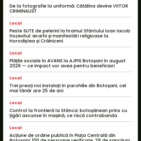
De la fotografie la uniformă: Cătălina devine VIITOR
CRIMINALIST
Local
Peste SUTE de pelerini la hramul Sfântului Ioan Iacob
Hozevitul: ierarhi și manifestări religioase la
Horodiștea și Crăiniceni
Local
Plățile sociale în AVANS la AJPIS Botoșani în august
2026 — ce impact vor avea pentru beneficiari
Local
Trei preoți noi instalați în parohiile din Botoșani; cel
mai tânăr are 25 de ani
Local
Control la frontieră la Stânca: botoșănean prins cu
țigări ascunse în mașină, ce riscă contrabanda
Local
Acțiune de ordine publică în Piața Centrală din
Botoșani: 100 de persoane verificate, 29 de sancțiuni