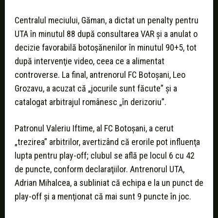
Centralul meciului, Găman, a dictat un penalty pentru
UTA în minutul 88 după consultarea VAR şi a anulat o
decizie favorabilă botoşănenilor în minutul 90+5, tot
după intervenţie video, ceea ce a alimentat
controverse. La final, antrenorul FC Botoşani, Leo
Grozavu, a acuzat că „jocurile sunt făcute” şi a
catalogat arbitrajul românesc „în derizoriu”.
Patronul Valeriu Iftime, al FC Botoşani, a cerut
„trezirea” arbitrilor, avertizând că erorile pot influenţa
lupta pentru play-off; clubul se află pe locul 6 cu 42
de puncte, conform declaraţiilor. Antrenorul UTA,
Adrian Mihalcea, a subliniat că echipa e la un punct de
play-off şi a menţionat că mai sunt 9 puncte în joc.