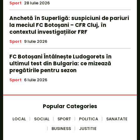
Sport
28 Iulie 2026
Anchetă în Superligă: suspiciuni de pariuri
la meciul FC Botoșani – CFR Cluj, în
contextul investigațiilor FRF
Sport
9 Iulie 2026
FC Botoșani Întâlnește Ludogorets în
ultimul test din Bulgaria: ce mizează
pregătirile pentru sezon
Sport
6 Iulie 2026
Popular Categories
LOCAL
SOCIAL
SPORT
POLITICA
SANATATE
BUSINESS
JUSTITIE