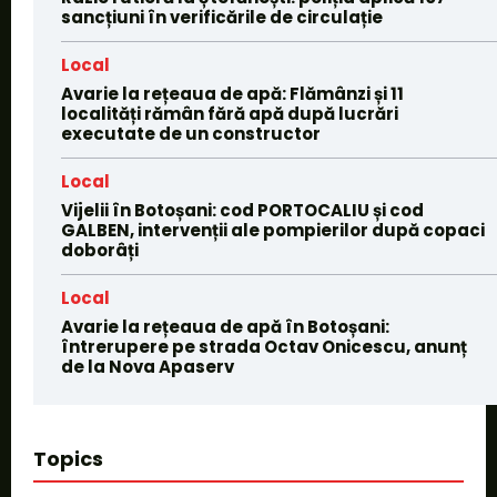
sancțiuni în verificările de circulație
Local
Avarie la rețeaua de apă: Flămânzi și 11
localități rămân fără apă după lucrări
executate de un constructor
Local
Vijelii în Botoșani: cod PORTOCALIU și cod
GALBEN, intervenții ale pompierilor după copaci
doborâți
Local
Avarie la rețeaua de apă în Botoșani:
întrerupere pe strada Octav Onicescu, anunț
de la Nova Apaserv
Topics