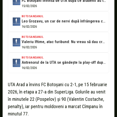
FC Botoșani învinsă de UTA după ce arădenii au tăbărât pe portar–...
15/02/2026
BOTOSANEANUL
Leo Grozavu, un car de nervi după înfrângerea cu UTA: Jocurile sunt...
16/02/2026
BOTOSANEANUL
Valeriu Iftime, atac furibund: Nu vreau să dau crezare zvonurilor că se...
16/02/2026
BOTOSANEANUL
Antrenorul de la UTA se gândește la play-off după ce a învins...
16/02/2026
UTA Arad a învins FC Botoșani cu 2-1, pe 15 februarie
2026, în etapa a 27-a din SuperLiga. Golurile au venit
în minutele 22 (Pospelov) şi 90 (Valentin Costache,
penalty), iar pentru moldoveni a marcat Cîmpanu în
minutul 77.