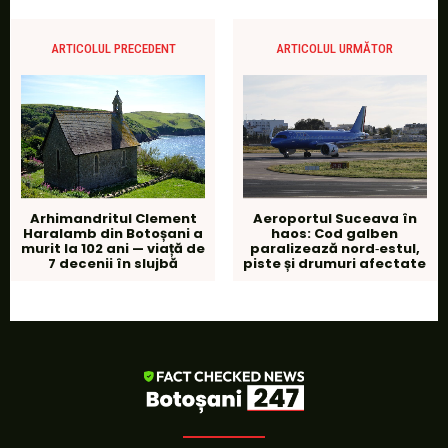
ARTICOLUL PRECEDENT
ARTICOLUL URMĂTOR
Arhimandritul Clement
Aeroportul Suceava în
Haralamb din Botoșani a
haos: Cod galben
murit la 102 ani — viață de
paralizează nord‑estul,
7 decenii în slujbă
piste și drumuri afectate