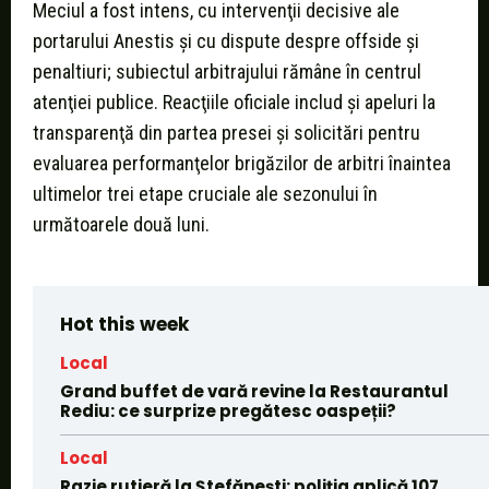
Meciul a fost intens, cu intervenţii decisive ale
portarului Anestis şi cu dispute despre offside şi
penaltiuri; subiectul arbitrajului rămâne în centrul
atenţiei publice. Reacţiile oficiale includ şi apeluri la
transparenţă din partea presei şi solicitări pentru
evaluarea performanţelor brigăzilor de arbitri înaintea
ultimelor trei etape cruciale ale sezonului în
următoarele două luni.
Hot this week
Local
Grand buffet de vară revine la Restaurantul
Rediu: ce surprize pregătesc oaspeții?
Local
Razie rutieră la Ștefănești: poliția aplică 107