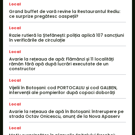
Local
Grand buffet de vară revine la Restaurantul Rediu:
ce surprize pregătesc oaspeții?
Local
Razie rutieră la Ștefănești: poliția aplică 107 sancțiuni
în verificările de circulație
Local
Avarie la rețeaua de apă: Flămânzi și 11 localități
rămân fără apă după lucrări executate de un
constructor
Local
Vijelii în Botoșani: cod PORTOCALIU și cod GALBEN,
intervenții ale pompierilor după copaci doborâți
Local
Avarie la rețeaua de apă în Botoșani: întrerupere pe
strada Octav Onicescu, anunț de la Nova Apaserv
Local