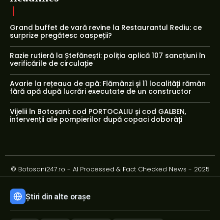
Grand buffet de vară revine la Restaurantul Rediu: ce
surprize pregătesc oaspeții?
Razie rutieră la Ștefănești: poliția aplică 107 sancțiuni în
verificările de circulație
Avarie la rețeaua de apă: Flămânzi și 11 localități rămân
fără apă după lucrări executate de un constructor
Vijelii în Botoșani: cod PORTOCALIU și cod GALBEN,
intervenții ale pompierilor după copaci doborâți
© Botosani247.ro - AI Processed & Fact Checked News - 2025
Știri din alte orașe