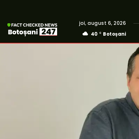
joi, august 6, 2026
40
Botoșani
C