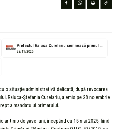
Prefectul Raluca Curelariu semnează primul ordin major: mandatul lui Oloeriu Dan încetează...
28/11/2025
cu o situație administrativă delicată, după revocarea
lui, Raluca-Ștefania Curelariu, a emis pe 28 noiembrie
rept a mandatului primarului.
iciar timp de șase luni, începând cu 15 mai 2025, fiind
incinta Primăriei Flămânzi. Conform O.U.G. 57/2019, un