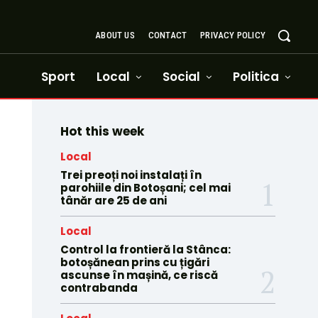
ABOUT US
CONTACT
PRIVACY POLICY
Sport
Local
Social
Politica
Hot this week
Local
Trei preoți noi instalați în
parohiile din Botoșani; cel mai
tânăr are 25 de ani
Local
Control la frontieră la Stânca:
botoșănean prins cu țigări
ascunse în mașină, ce riscă
contrabanda