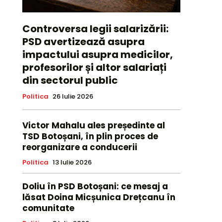
Controversa legii salarizării:
PSD avertizează asupra
impactului asupra medicilor,
profesorilor și altor salariați
din sectorul public
Politica
26 Iulie 2026
Victor Mahalu ales președinte al
TSD Botoșani, în plin proces de
reorganizare a conducerii
Politica
13 Iulie 2026
Doliu în PSD Botoșani: ce mesaj a
lăsat Doina Micșunica Drețcanu în
comunitate