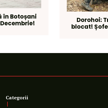
 în Botoșani
Dorohoi: T
 Decembrie!
blocat! Șof
Categorii