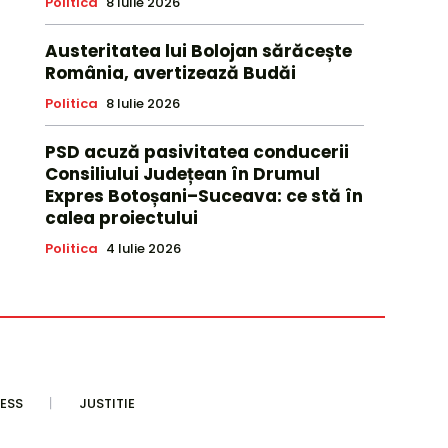
Politica
8 Iulie 2026
Austeritatea lui Bolojan sărăcește
România, avertizează Budăi
Politica
8 Iulie 2026
PSD acuză pasivitatea conducerii
Consiliului Județean în Drumul
Expres Botoșani–Suceava: ce stă în
calea proiectului
Politica
4 Iulie 2026
ESS
JUSTITIE