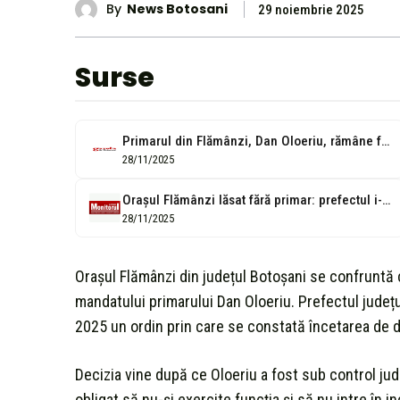
By
News Botosani
29 noiembrie 2025
Surse
Primarul din Flămânzi, Dan Oloeriu, rămâne fără mandat prin ordin al prefectului
28/11/2025
Orașul Flămânzi lăsat fără primar: prefectul i-a revocat mandatul lui Dan Oloeriu
28/11/2025
Orașul Flămânzi din județul Botoșani se confruntă 
mandatului primarului Dan Oloeriu. Prefectul județu
2025 un ordin prin care se constată încetarea de d
Decizia vine după ce Oloeriu a fost sub control jud
obligat să nu-și exercite funcția și să nu intre în 