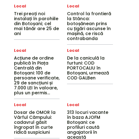
Local
Local
Trei preoți noi
Control la frontieră
instalați în parohiile
la Stânca:
din Botoșani; cel
botoșănean prins
mai tânăr are 25 de
cu țigări ascunse în
ani
mașină, ce riscă
contrabanda
Local
Local
Acțiune de ordine
De la caniculă la
publică în Piața
furtuni: COD
Centrală din
PORTOCALIU în
Botoșani: 100 de
Botoșani, urmează
persoane verificate,
COD GALBen
29 de sancțiuni și
7.000 LEI în valoare,
plus un permis...
Local
Local
Dosar de OMOR la
313 locuri vacante
Vârful Câmpului:
în baza AJOFM
cadavrul găsit
Botoșani: ce
îngropat în curte
profiluri caută
ridică suspiciuni
angajatorii în
această