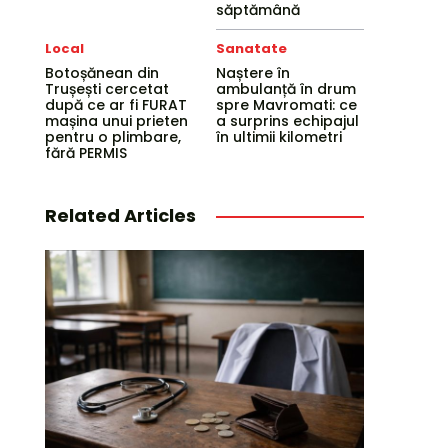
săptămână
Local
Sanatate
Botoșănean din
Naștere în
Trușești cercetat
ambulanță în drum
după ce ar fi FURAT
spre Mavromati: ce
mașina unui prieten
a surprins echipajul
pentru o plimbare,
în ultimii kilometri
fără PERMIS
Related Articles