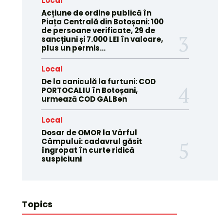
Local
Acțiune de ordine publică în
Piața Centrală din Botoșani: 100
de persoane verificate, 29 de
sancțiuni și 7.000 LEI în valoare,
plus un permis...
Local
De la caniculă la furtuni: COD
PORTOCALIU în Botoșani,
urmează COD GALBen
Local
Dosar de OMOR la Vârful
Câmpului: cadavrul găsit
îngropat în curte ridică
suspiciuni
Topics