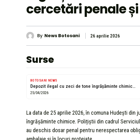
cercetări penale și
By
News Botosani
26 aprilie 2026
Surse
BOTOSANI NEWS
Depozit ilegal cu zeci de tone îngrășăminte chimice într-o comună din Botoșani....
25/04/2026
La data de 25 aprilie 2026, în comuna Hudești din j
îngrășăminte chimice. Polițiștii din cadrul Servici
au deschis dosar penal pentru nerespectarea oblig
ambalaje și în locuri protejate.