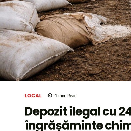
LOCAL
1
min.
Read
Depozit ilegal cu 2
îngrășăminte chimi