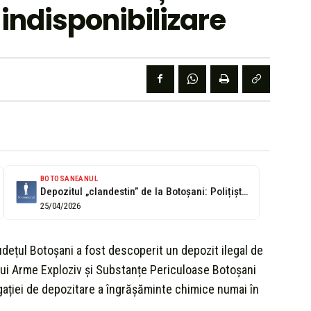
 indisponibilizare
BOTOSANEANUL
Depozitul „clandestin” de la Botoșani: Polițiștii chemați de urgență
25/04/2026
udețul Botoșani a fost descoperit un depozit ilegal de
ului Arme Exploziv și Substanțe Periculoase Botoșani
ației de depozitare a îngrășăminte chimice numai în