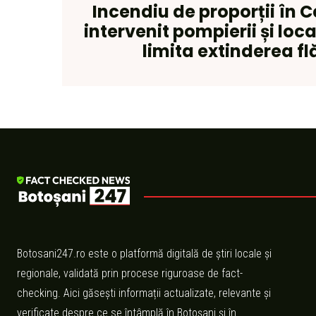
Incendiu de proporții în 
intervenit pompierii și loca
limita extinderea fl
Botosani247.ro este o platformă digitală de știri locale și
regionale, validată prin procese riguroase de fact-
checking. Aici găsești informații actualizate, relevante și
verificate despre ce se întâmplă în Botoșani și în