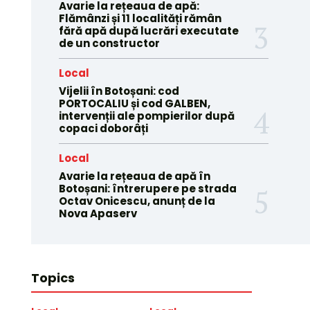
Avarie la rețeaua de apă:
Flămânzi și 11 localități rămân
fără apă după lucrări executate
de un constructor
Local
Vijelii în Botoșani: cod
PORTOCALIU și cod GALBEN,
intervenții ale pompierilor după
copaci doborâți
Local
Avarie la rețeaua de apă în
Botoșani: întrerupere pe strada
Octav Onicescu, anunț de la
Nova Apaserv
Topics