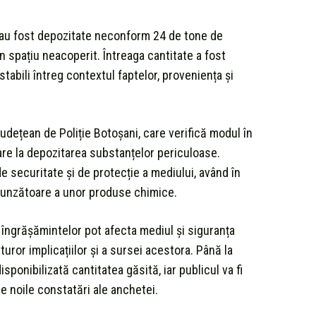
cat au fost depozitate neconform 24 de tone de
n spațiu neacoperit. Întreaga cantitate a fost
stabili întreg contextul faptelor, proveniența și
udețean de Poliție Botoșani, care verifică modul în
are la depozitarea substanțelor periculoase.
e securitate și de protecție a mediului, având în
punzătoare a unor produse chimice.
a îngrășămintelor pot afecta mediul și siguranța
uturor implicațiilor și a sursei acestora. Până la
isponibilizată cantitatea găsită, iar publicul va fi
de noile constatări ale anchetei.