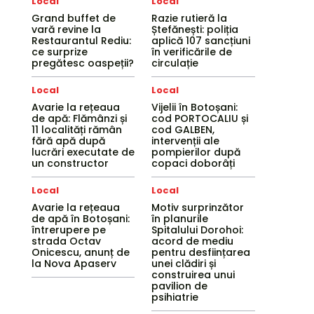
Local
Local
Grand buffet de
Razie rutieră la
vară revine la
Ștefănești: poliția
Restaurantul Rediu:
aplică 107 sancțiuni
ce surprize
în verificările de
pregătesc oaspeții?
circulație
Local
Local
Avarie la rețeaua
Vijelii în Botoșani:
de apă: Flămânzi și
cod PORTOCALIU și
11 localități rămân
cod GALBEN,
fără apă după
intervenții ale
lucrări executate de
pompierilor după
un constructor
copaci doborâți
Local
Local
Avarie la rețeaua
Motiv surprinzător
de apă în Botoșani:
în planurile
întrerupere pe
Spitalului Dorohoi:
strada Octav
acord de mediu
Onicescu, anunț de
pentru desființarea
la Nova Apaserv
unei clădiri și
construirea unui
pavilion de
psihiatrie