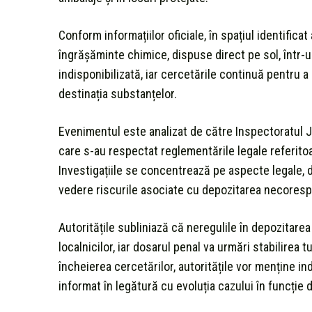
Conform informațiilor oficiale, în spațiul identifi
îngrășăminte chimice, dispuse direct pe sol, într-u
indisponibilizată, iar cercetările continuă pentru a 
destinația substanțelor.
Evenimentul este analizat de către Inspectoratul J
care s-au respectat reglementările legale referito
Investigațiile se concentrează pe aspecte legale, d
vedere riscurile asociate cu depozitarea necores
Autoritățile subliniază că neregulile în depozitare
localnicilor, iar dosarul penal va urmări stabilirea t
încheierea cercetărilor, autoritățile vor menține ind
informat în legătură cu evoluția cazului în funcție 