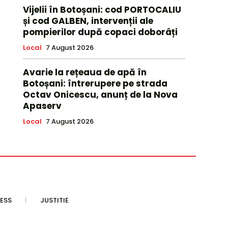
Vijelii în Botoșani: cod PORTOCALIU
și cod GALBEN, intervenții ale
pompierilor după copaci doborâți
Local
7 August 2026
Avarie la rețeaua de apă în
Botoșani: întrerupere pe strada
Octav Onicescu, anunț de la Nova
Apaserv
Local
7 August 2026
ESS
JUSTITIE