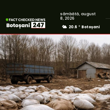
sâmbătă, august
8, 2026
20.6
Botoșani
C