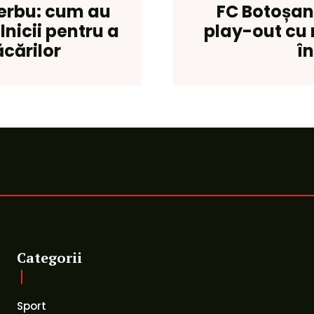
Cerbu: cum au
FC Botoșani
lnicii pentru a
play-out cu 
ăcărilor
în
Categorii
Sport