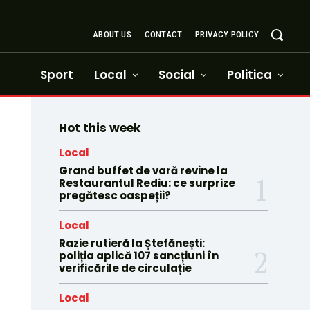
ABOUT US
CONTACT
PRIVACY POLICY
Sport
Local
Social
Politica
Hot this week
Local
Grand buffet de vară revine la
Restaurantul Rediu: ce surprize
pregătesc oaspeții?
Local
Razie rutieră la Ștefănești:
poliția aplică 107 sancțiuni în
verificările de circulație
Local