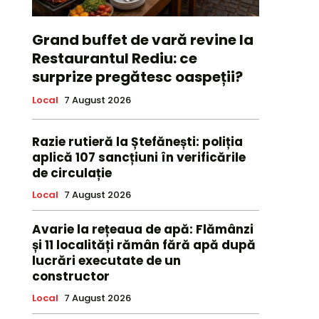
Grand buffet de vară revine la
Restaurantul Rediu: ce
surprize pregătesc oaspeții?
Local
7 August 2026
Razie rutieră la Ștefănești: poliția
aplică 107 sancțiuni în verificările
de circulație
Local
7 August 2026
Avarie la rețeaua de apă: Flămânzi
și 11 localități rămân fără apă după
lucrări executate de un
constructor
Local
7 August 2026