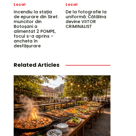
Local
Local
Incendiu la stația
De la fotografie la
de epurare din Siret:
uniformă: Cătălina
muncitor din
devine VIITOR
Botoșani a
CRIMINALIST
alimentat 2 POMPE,
focul s-a aprins –
ancheta în
desfășurare
Related Articles