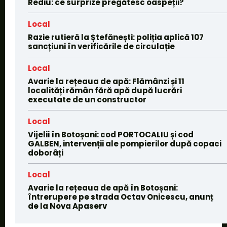
Rediu: ce surprize pregătesc oaspeții?
Local
Razie rutieră la Ștefănești: poliția aplică 107
sancțiuni în verificările de circulație
Local
Avarie la rețeaua de apă: Flămânzi și 11
localități rămân fără apă după lucrări
executate de un constructor
Local
Vijelii în Botoșani: cod PORTOCALIU și cod
GALBEN, intervenții ale pompierilor după copaci
doborâți
Local
Avarie la rețeaua de apă în Botoșani:
întrerupere pe strada Octav Onicescu, anunț
de la Nova Apaserv