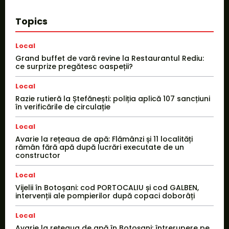
Topics
Local
Grand buffet de vară revine la Restaurantul Rediu:
ce surprize pregătesc oaspeții?
Local
Razie rutieră la Ștefănești: poliția aplică 107 sancțiuni
în verificările de circulație
Local
Avarie la rețeaua de apă: Flămânzi și 11 localități
rămân fără apă după lucrări executate de un
constructor
Local
Vijelii în Botoșani: cod PORTOCALIU și cod GALBEN,
intervenții ale pompierilor după copaci doborâți
Local
Avarie la rețeaua de apă în Botoșani: întrerupere pe