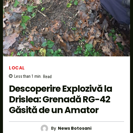
LOCAL
Less than 1
min.
Read
Descoperire Explozivă la
Drislea: Grenadă RG-42
Găsită de un Amator
By
News Botosani