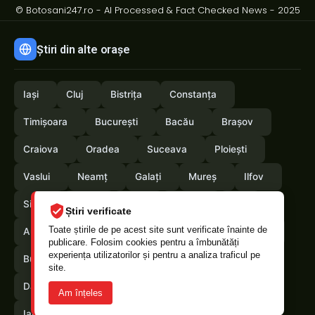
© Botosani247.ro - AI Processed & Fact Checked News - 2025
Știri din alte orașe
Iași
Cluj
Bistrița
Constanța
Timișoara
București
Bacău
Brașov
Craiova
Oradea
Suceava
Ploiești
Vaslui
Neamț
Galați
Mureș
Ilfov
Sibiu
Arad
Alba
Tulcea
Olt
Știri verificate
Toate știrile de pe acest site sunt verificate înainte de
Arges
Maramures
Vrancea
Satumare
publicare. Folosim cookies pentru a îmbunătăți
experiența utilizatorilor și pentru a analiza traficul pe
Buzau
Braila
Calarasi
Caras-Severin
site.
Dambovita
Giurgiu
Gorj
Hunedoara
Am înțeles
Ialomita
Mehedinti
Salaj
Teleorman