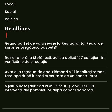
Local
Social
Politica
Headlines
Grand buffet de vară revine la Restaurantul Rediu: ce
surprize pregătesc oaspeții?
Razie rutieră la Ștefănești: poliția aplică 107 sancțiuni în
verificările de circulație
Avarie la rețeaua de apă: Flămânzi și 11 localități rămân
fără apă după lucrări executate de un constructor
Vijelii în Botoșani: cod PORTOCALIU și cod GALBEN,
intervenții ale pompierilor după copaci doborâți