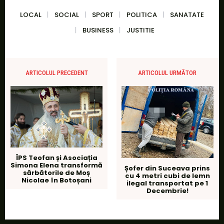
LOCAL
SOCIAL
SPORT
POLITICA
SANATATE
BUSINESS
JUSTITIE
ARTICOLUL PRECEDENT
ARTICOLUL URMĂTOR
ÎPS Teofan și Asociația
Simona Elena transformă
Șofer din Suceava prins
sărbătorile de Moș
cu 4 metri cubi de lemn
Nicolae în Botoșani
ilegal transportat pe 1
Decembrie!