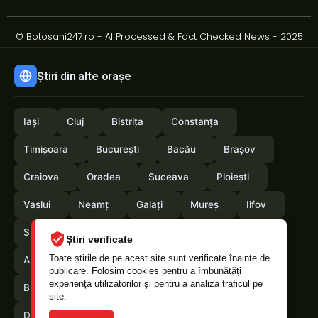
© Botosani247.ro - AI Processed & Fact Checked News - 2025
Știri din alte orașe
Iași
Cluj
Bistrița
Constanța
Timișoara
București
Bacău
Brașov
Craiova
Oradea
Suceava
Ploiești
Vaslui
Neamț
Galați
Mureș
Ilfov
Sibiu
Arad
Alba
Tulcea
Olt
Știri verificate
Toate știrile de pe acest site sunt verificate înainte de
Arges
Maramures
Vrancea
Satumare
publicare. Folosim cookies pentru a îmbunătăți
experiența utilizatorilor și pentru a analiza traficul pe
Buzau
Braila
Calarasi
Caras-Severin
site.
Dambovita
Giurgiu
Gorj
Hunedoara