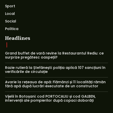
Sport
Local
Social
Politica
Headlines
Grand buffet de vară revine la Restaurantul Rediu: ce
surprize pregătesc oaspeții?
Razie rutieră la Ștefănești: poliția aplică 107 sancțiuni în
verificările de circulație
Avarie la rețeaua de apă: Flămânzi și 11 localități rămân
fără apă după lucrări executate de un constructor
Vijelii în Botoșani: cod PORTOCALIU și cod GALBEN,
intervenții ale pompierilor după copaci doborâți