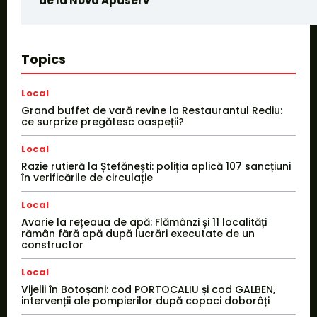
de la Nova Apaserv
Topics
Local
Grand buffet de vară revine la Restaurantul Rediu:
ce surprize pregătesc oaspeții?
Local
Razie rutieră la Ștefănești: poliția aplică 107 sancțiuni
în verificările de circulație
Local
Avarie la rețeaua de apă: Flămânzi și 11 localități
rămân fără apă după lucrări executate de un
constructor
Local
Vijelii în Botoșani: cod PORTOCALIU și cod GALBEN,
intervenții ale pompierilor după copaci doborâți