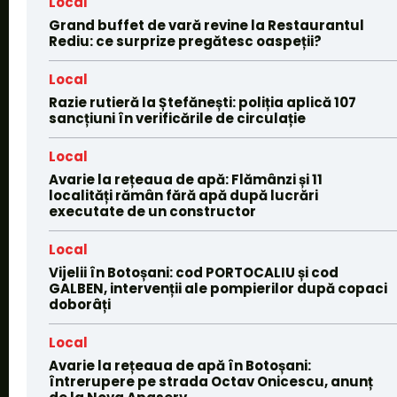
Local
Grand buffet de vară revine la Restaurantul
Rediu: ce surprize pregătesc oaspeții?
Local
Razie rutieră la Ștefănești: poliția aplică 107
sancțiuni în verificările de circulație
Local
Avarie la rețeaua de apă: Flămânzi și 11
localități rămân fără apă după lucrări
executate de un constructor
Local
Vijelii în Botoșani: cod PORTOCALIU și cod
GALBEN, intervenții ale pompierilor după copaci
doborâți
Local
Avarie la rețeaua de apă în Botoșani:
întrerupere pe strada Octav Onicescu, anunț