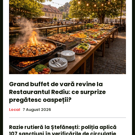
Grand buffet de vară revine la
Restaurantul Rediu: ce surprize
pregătesc oaspeții?
Local
7 August 2026
Razie rutieră la Ștefănești: poliția aplică
107 sancțiuni în verificările de circulație