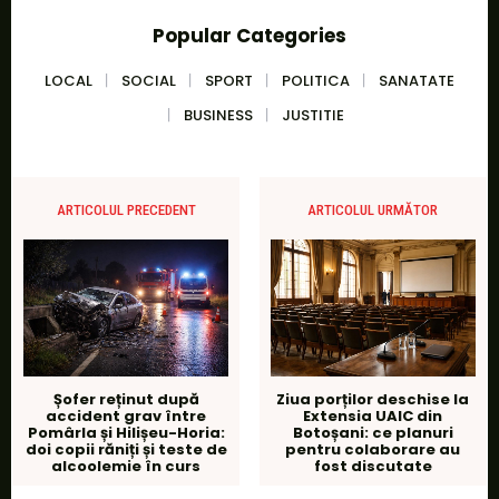
Popular Categories
LOCAL
SOCIAL
SPORT
POLITICA
SANATATE
BUSINESS
JUSTITIE
ARTICOLUL PRECEDENT
ARTICOLUL URMĂTOR
Șofer reținut după
Ziua porților deschise la
accident grav între
Extensia UAIC din
Pomârla și Hilișeu-Horia:
Botoșani: ce planuri
doi copii răniți și teste de
pentru colaborare au
alcoolemie în curs
fost discutate