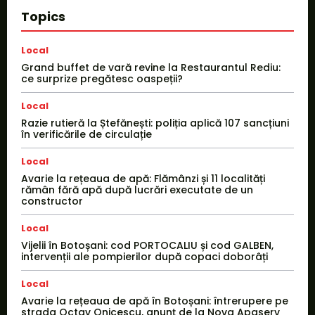
Topics
Local
Grand buffet de vară revine la Restaurantul Rediu:
ce surprize pregătesc oaspeții?
Local
Razie rutieră la Ștefănești: poliția aplică 107 sancțiuni
în verificările de circulație
Local
Avarie la rețeaua de apă: Flămânzi și 11 localități
rămân fără apă după lucrări executate de un
constructor
Local
Vijelii în Botoșani: cod PORTOCALIU și cod GALBEN,
intervenții ale pompierilor după copaci doborâți
Local
Avarie la rețeaua de apă în Botoșani: întrerupere pe
strada Octav Onicescu, anunț de la Nova Apaserv