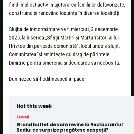
fiind implicat activ în ajutorarea familiilor defavorizate,
construind și renovând locuințe în diverse localități.
Slujba de înmormântare va fi miercuri, 3 decembrie
2025, la biserica „Sfinții Martiri și Mărturisitori ai lui
Hristos din perioada comunistă”, locul unde a slujit.
Comunitatea își amintește cu drag de părintele
Dimitrie pentru smerenia și dedicarea sa neobosită.
Dumnezeu să-l odihnească în pace!
Hot this week
Local
Grand buffet de vară revine la Restaurantul
Rediu: ce surprize pregătesc oaspeții?