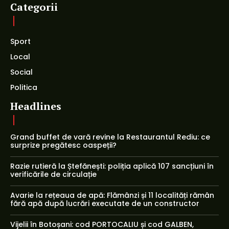
Categorii
Sport
Local
Social
Politica
Headlines
Grand buffet de vară revine la Restaurantul Rediu: ce
surprize pregătesc oaspeții?
Razie rutieră la Ștefănești: poliția aplică 107 sancțiuni în
verificările de circulație
Avarie la rețeaua de apă: Flămânzi și 11 localități rămân
fără apă după lucrări executate de un constructor
Vijelii în Botoșani: cod PORTOCALIU și cod GALBEN,