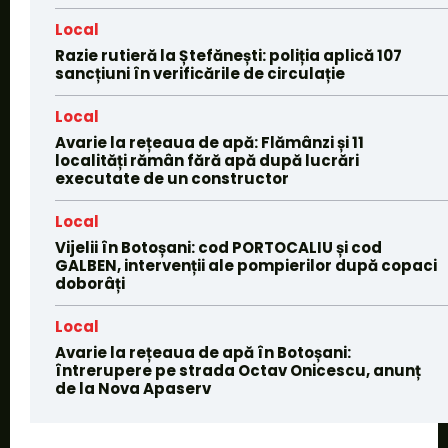
Local
Razie rutieră la Ștefănești: poliția aplică 107
sancțiuni în verificările de circulație
Local
Avarie la rețeaua de apă: Flămânzi și 11
localități rămân fără apă după lucrări
executate de un constructor
Local
Vijelii în Botoșani: cod PORTOCALIU și cod
GALBEN, intervenții ale pompierilor după copaci
doborâți
Local
Avarie la rețeaua de apă în Botoșani:
întrerupere pe strada Octav Onicescu, anunț
de la Nova Apaserv