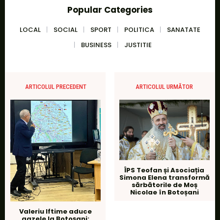
Popular Categories
LOCAL
SOCIAL
SPORT
POLITICA
SANATATE
BUSINESS
JUSTITIE
ARTICOLUL PRECEDENT
ARTICOLUL URMĂTOR
ÎPS Teofan și Asociația
Simona Elena transformă
sărbătorile de Moș
Nicolae în Botoșani
Valeriu Iftime aduce
gazele la Botoșani: