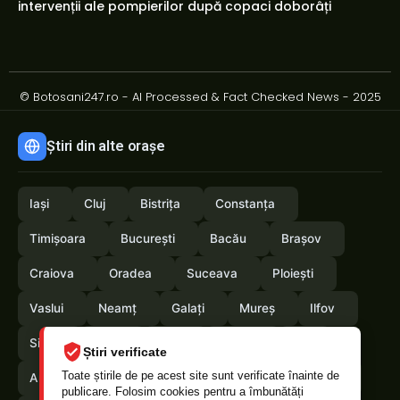
intervenții ale pompierilor după copaci doborâți
© Botosani247.ro - AI Processed & Fact Checked News - 2025
Știri din alte orașe
Iași
Cluj
Bistrița
Constanța
Timișoara
București
Bacău
Brașov
Craiova
Oradea
Suceava
Ploiești
Vaslui
Neamț
Galați
Mureș
Ilfov
Sibiu
Arad
Alba
Tulcea
Olt
Știri verificate
Toate știrile de pe acest site sunt verificate înainte de
Arges
Maramures
Vrancea
Satumare
publicare. Folosim cookies pentru a îmbunătăți