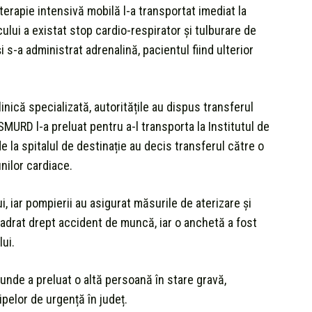
 terapie intensivă mobilă l-a transportat imediat la
cului a existat stop cardio-respirator și tulburare de
i s-a administrat adrenalină, pacientul fiind ulterior
inică specializată, autoritățile au dispus transferul
SMURD l-a preluat pentru a-l transporta la Institutul de
 de la spitalul de destinație au decis transferul către o
nilor cardiace.
, iar pompierii au asigurat măsurile de aterizare și
cadrat drept accident de muncă, iar o anchetă a fost
ui.
unde a preluat o altă persoană în stare gravă,
ipelor de urgență în județ.