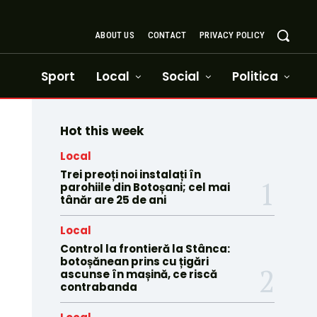
ABOUT US
CONTACT
PRIVACY POLICY
Sport
Local
Social
Politica
Hot this week
Local
Trei preoți noi instalați în
parohiile din Botoșani; cel mai
tânăr are 25 de ani
Local
Control la frontieră la Stânca:
botoșănean prins cu țigări
ascunse în mașină, ce riscă
contrabanda