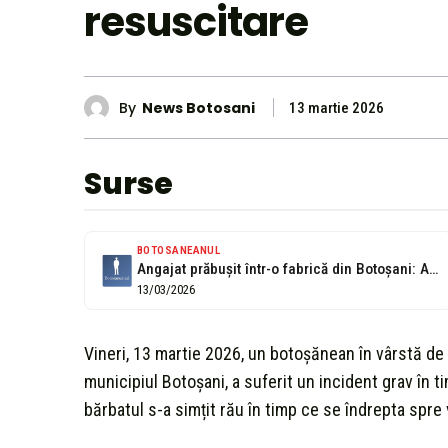
resuscitare
By
News Botosani
13 martie 2026
Surse
BOTOSANEANUL
Angajat prăbușit într-o fabrică din Botoșani: A fost transferat cu elicopterul la...
13/03/2026
Vineri, 13 martie 2026, un botoșănean în vârstă de 5
municipiul Botoșani, a suferit un incident grav în 
bărbatul s-a simțit rău în timp ce se îndrepta spre 