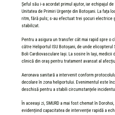
Șeful său i-a acordat primul ajutor, iar echipajul de
Unitatea de Primiri Urgențe din Botoșani. La fața lo
ritm, fără puls; s-au efectuat trei șocuri electrice ș
stabilizat.
Pentru a asigura un transfer cât mai rapid spre o cl
către Heliportul ISU Botoșani, de unde elicopterul 
Boli Cardiovasculare Iași. La sosire în Iași, medicii
clinică din oraș pentru tratament avansat al afecțiu
Aeronava sanitară a intervenit conform protocolului
decolare în zona heliportului. Evenimentul este în
deschisă pentru a stabili circumstanțele incidentul
În aceeași zi, SMURD a mai fost chemat în Dorohoi, 
evidențiind capacitatea de intervenție rapidă a ech