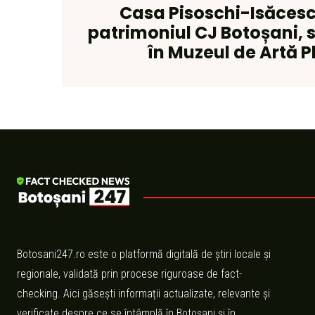
Casa Pisoschi-Isăcesc
patrimoniul CJ Botoșani, 
în Muzeul de Artă P
Botosani247.ro este o platformă digitală de știri locale și
regionale, validată prin procese riguroase de fact-
checking. Aici găsești informații actualizate, relevante și
verificate despre ce se întâmplă în Botoșani și în