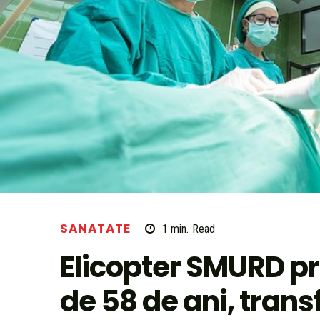
SANATATE
1
min.
Read
Elicopter SMURD p
de 58 de ani, transf