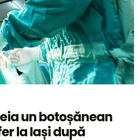
reia un botoșănean
er la Iași după