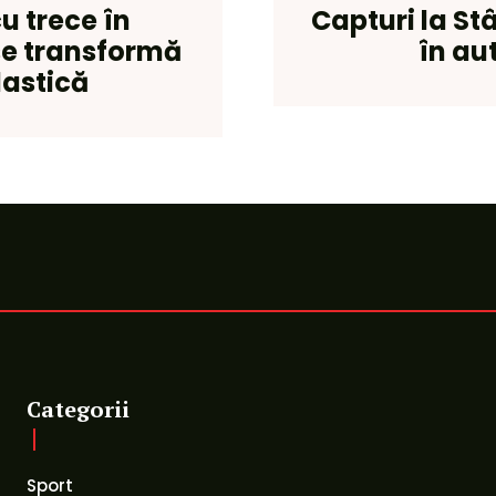
u trece în
Capturi la Stâ
se transformă
în aut
lastică
Categorii
Sport