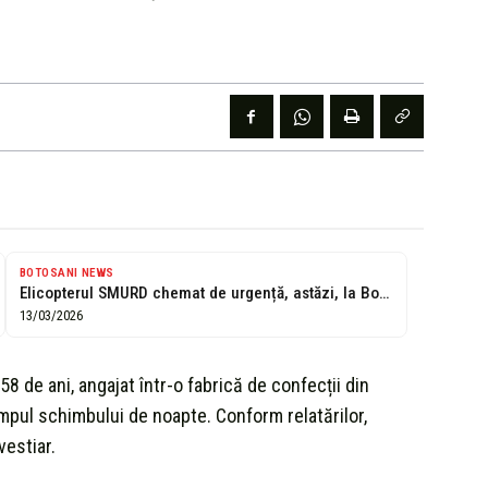
BOTOSANI NEWS
Elicopterul SMURD chemat de urgență, astăzi, la Botoșani. Un bărbat este în...
13/03/2026
8 de ani, angajat într-o fabrică de confecții din
timpul schimbului de noapte. Conform relatărilor,
vestiar.