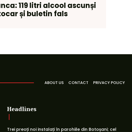
nca: 119 litri alcool ascunși
ocar și buletin fals
ABOUT US
CONTACT
PRIVACY POLICY
Headlines
Trei preoți noi instalați în parohiile din Botoșani; cel