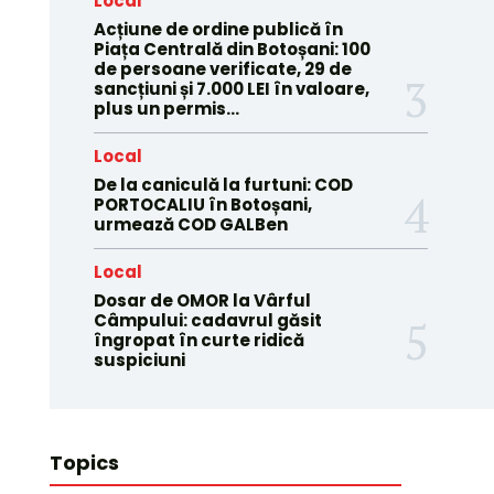
Local
Acțiune de ordine publică în
Piața Centrală din Botoșani: 100
de persoane verificate, 29 de
sancțiuni și 7.000 LEI în valoare,
plus un permis...
Local
De la caniculă la furtuni: COD
PORTOCALIU în Botoșani,
urmează COD GALBen
Local
Dosar de OMOR la Vârful
Câmpului: cadavrul găsit
îngropat în curte ridică
suspiciuni
Topics