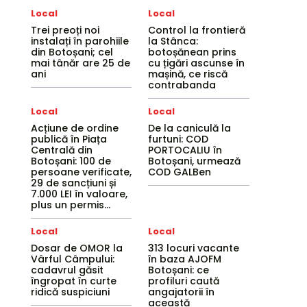
Local
Local
Trei preoți noi
Control la frontieră
instalați în parohiile
la Stânca:
din Botoșani; cel
botoșănean prins
mai tânăr are 25 de
cu țigări ascunse în
ani
mașină, ce riscă
contrabanda
Local
Local
Acțiune de ordine
De la caniculă la
publică în Piața
furtuni: COD
Centrală din
PORTOCALIU în
Botoșani: 100 de
Botoșani, urmează
persoane verificate,
COD GALBen
29 de sancțiuni și
7.000 LEI în valoare,
plus un permis...
Local
Local
Dosar de OMOR la
313 locuri vacante
Vârful Câmpului:
în baza AJOFM
cadavrul găsit
Botoșani: ce
îngropat în curte
profiluri caută
ridică suspiciuni
angajatorii în
această