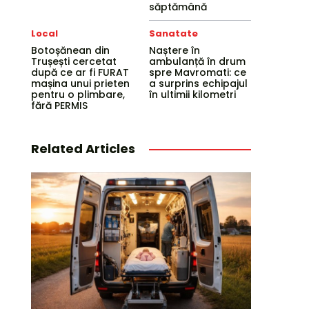
săptămână
Local
Sanatate
Botoșănean din
Naștere în
Trușești cercetat
ambulanță în drum
după ce ar fi FURAT
spre Mavromati: ce
mașina unui prieten
a surprins echipajul
pentru o plimbare,
în ultimii kilometri
fără PERMIS
Related Articles