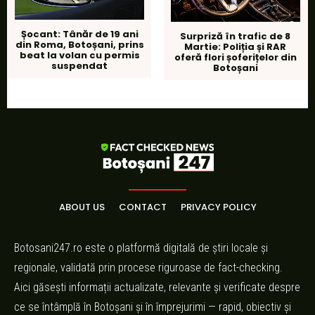
Șocant: Tânăr de 19 ani
Surpriză în trafic de 8
din Roma, Botoșani, prins
Martie: Poliția și RAR
beat la volan cu permis
oferă flori șoferițelor din
suspendat
Botoșani
ABOUT US
CONTACT
PRIVACY POLICY
Botosani247.ro este o platformă digitală de știri locale și
regionale, validată prin procese riguroase de fact-checking.
Aici găsești informații actualizate, relevante și verificate despre
ce se întâmplă în Botoșani și în împrejurimi — rapid, obiectiv și