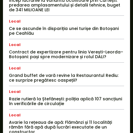
Încep lucrările la varianta ocolitoare prin Curtești:
predarea amplasamentului și detalii tehnice, buget
de 341 MILIOANE LEI
Local
Ce se ascunde în dispariția unei turișe din Botoșani
pe Ceahlău
Local
Contract de expertizare pentru linia Verești–Leorda–
Botoșani: pași spre modernizare și rolul DALI?
Local
Grand buffet de vară revine la Restaurantul Rediu:
ce surprize pregătesc oaspeții?
Local
Razie rutieră la Ștefănești: poliția aplică 107 sancțiuni
în verificările de circulație
Local
Avarie la rețeaua de apă: Flămânzi și 11 localități
rămân fără apă după lucrări executate de un
constructor