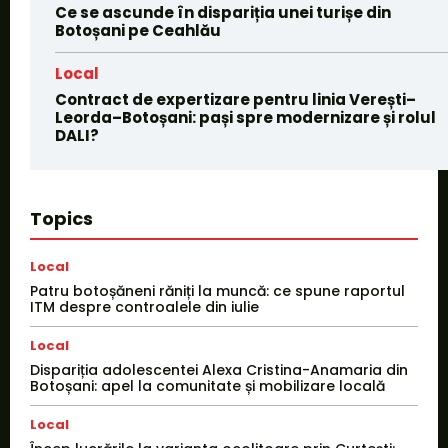
Ce se ascunde în dispariția unei turișe din
Botoșani pe Ceahlău
Local
Contract de expertizare pentru linia Verești–
Leorda–Botoșani: pași spre modernizare și rolul
DALI?
Topics
Local
Patru botoșăneni răniți la muncă: ce spune raportul
ITM despre controalele din iulie
Local
Dispariția adolescentei Alexa Cristina-Anamaria din
Botoșani: apel la comunitate și mobilizare locală
Local