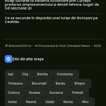
Încep lucrările la varianta ocolitoare prin Curtești:
predarea amplasamentului și detalii tehnice, buget de
341 MILIOANE LEI
Ce se ascunde în dispariția unei turișe din Botoșani pe
Ceahlău
© Botosani247.ro - AI Processed & Fact Checked News - 2025
Știri din alte orașe
Iași
Cluj
Bistrița
Constanța
Timișoara
București
Bacău
Brașov
Craiova
Oradea
Suceava
Ploiești
Vaslui
Neamț
Galați
Mureș
Ilfov