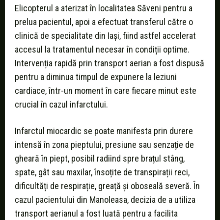
Elicopterul a aterizat în localitatea Săveni pentru a
prelua pacientul, apoi a efectuat transferul către o
clinică de specialitate din Iași, fiind astfel accelerat
accesul la tratamentul necesar în condiții optime.
Intervenția rapidă prin transport aerian a fost dispusă
pentru a diminua timpul de expunere la leziuni
cardiace, într-un moment în care fiecare minut este
crucial în cazul infarctului.
Infarctul miocardic se poate manifesta prin durere
intensă în zona pieptului, presiune sau senzație de
gheară în piept, posibil radiind spre brațul stâng,
spate, gât sau maxilar, însoțite de transpirații reci,
dificultăți de respirație, greață și oboseală severă. În
cazul pacientului din Manoleasa, decizia de a utiliza
transport aerianul a fost luată pentru a facilita