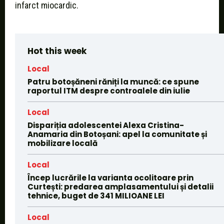
infarct miocardic.
Hot this week
Local
Patru botoșăneni răniți la muncă: ce spune
raportul ITM despre controalele din iulie
Local
Dispariția adolescentei Alexa Cristina-
Anamaria din Botoșani: apel la comunitate și
mobilizare locală
Local
Încep lucrările la varianta ocolitoare prin
Curtești: predarea amplasamentului și detalii
tehnice, buget de 341 MILIOANE LEI
Local