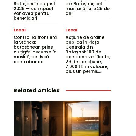
Botoșani în august
din Botoșani; cel
2026 — ce impact
mai tânăr are 25 de
vor avea pentru
ani
beneficiari
Local
Local
Control la frontieră
Acțiune de ordine
la Stânca:
publică în Piața
botoșănean prins
Centrală din
cu țigări ascunse în
Botoșani: 100 de
mașină, ce riscă
persoane verificate,
contrabanda
29 de sancțiuni și
7.000 LEI în valoare,
plus un permis...
Related Articles