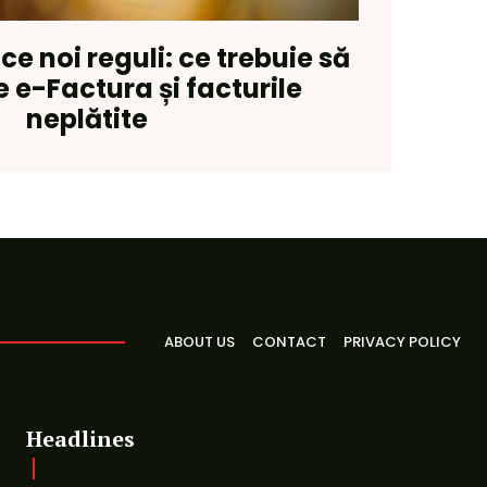
e noi reguli: ce trebuie să
e e-Factura și facturile
neplătite
ABOUT US
CONTACT
PRIVACY POLICY
Headlines