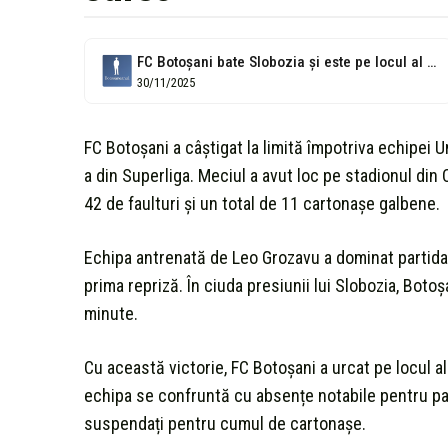
FC Botoșani bate Slobozia și este pe locul al doilea în Superligă...
30/11/2025
FC Botoșani a câștigat la limită împotriva echipei U
a din Superliga. Meciul a avut loc pe stadionul din C
42 de faulturi și un total de 11 cartonașe galbene.
Echipa antrenată de Leo Grozavu a dominat partida î
prima repriză. În ciuda presiunii lui Slobozia, Botoș
minute.
Cu această victorie, FC Botoșani a urcat pe locul al
echipa se confruntă cu absențe notabile pentru partid
suspendați pentru cumul de cartonașe.