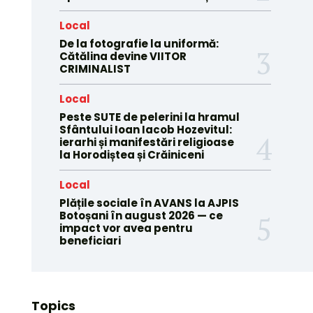
Local
De la fotografie la uniformă:
Cătălina devine VIITOR
CRIMINALIST
Local
Peste SUTE de pelerini la hramul
Sfântului Ioan Iacob Hozevitul:
ierarhi și manifestări religioase
la Horodiștea și Crăiniceni
Local
Plățile sociale în AVANS la AJPIS
Botoșani în august 2026 — ce
impact vor avea pentru
beneficiari
Topics