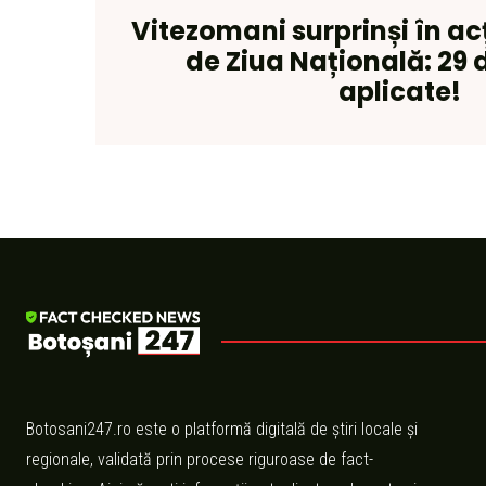
Vitezomani surprinși în acț
de Ziua Națională: 29
aplicate!
Botosani247.ro este o platformă digitală de știri locale și
regionale, validată prin procese riguroase de fact-