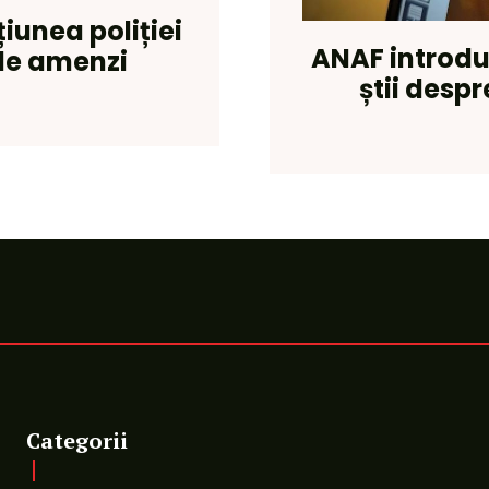
iunea poliției
ANAF introduc
 de amenzi
știi despr
Categorii