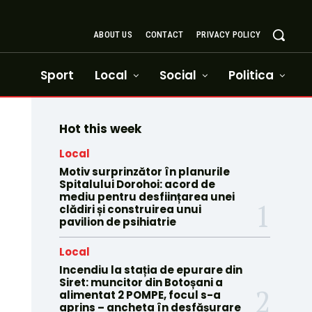
ABOUT US
CONTACT
PRIVACY POLICY
Sport
Local
Social
Politica
Hot this week
Local
Motiv surprinzător în planurile
Spitalului Dorohoi: acord de
mediu pentru desființarea unei
clădiri și construirea unui
pavilion de psihiatrie
Local
Incendiu la stația de epurare din
Siret: muncitor din Botoșani a
alimentat 2 POMPE, focul s-a
aprins – ancheta în desfășurare