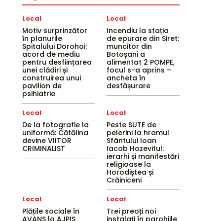
Local
Local
Motiv surprinzător
Incendiu la stația
în planurile
de epurare din Siret:
Spitalului Dorohoi:
muncitor din
acord de mediu
Botoșani a
pentru desființarea
alimentat 2 POMPE,
unei clădiri și
focul s-a aprins –
construirea unui
ancheta în
pavilion de
desfășurare
psihiatrie
Local
Local
De la fotografie la
Peste SUTE de
uniformă: Cătălina
pelerini la hramul
devine VIITOR
Sfântului Ioan
CRIMINALIST
Iacob Hozevitul:
ierarhi și manifestări
religioase la
Horodiștea și
Crăiniceni
Local
Local
Plățile sociale în
Trei preoți noi
AVANS la AJPIS
instalați în parohiile