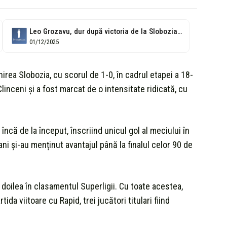
Leo Grozavu, dur după victoria de la Slobozia: Pumnul în gură, taci...
01/12/2025
nirea Slobozia, cu scorul de 1-0, în cadrul etapei a 18-
linceni și a fost marcat de o intensitate ridicată, cu
ncă de la început, înscriind unicul gol al meciului în
ani și-au menținut avantajul până la finalul celor 90 de
 doilea în clasamentul Superligii. Cu toate acestea,
a viitoare cu Rapid, trei jucători titulari fiind