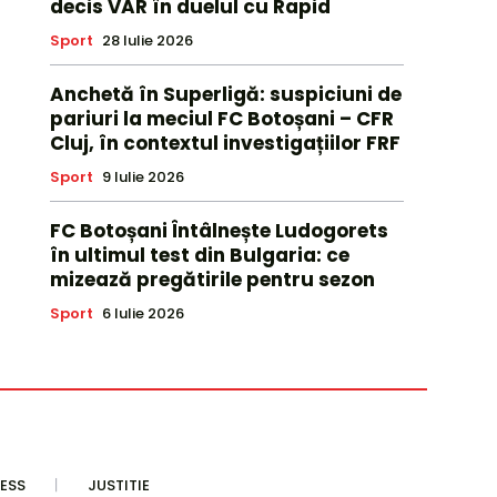
decis VAR în duelul cu Rapid
Sport
28 Iulie 2026
Anchetă în Superligă: suspiciuni de
pariuri la meciul FC Botoșani – CFR
Cluj, în contextul investigațiilor FRF
Sport
9 Iulie 2026
FC Botoșani Întâlnește Ludogorets
în ultimul test din Bulgaria: ce
mizează pregătirile pentru sezon
Sport
6 Iulie 2026
ESS
JUSTITIE