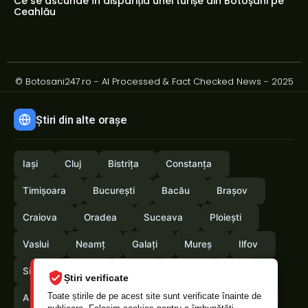
Ce se ascunde în dispariția unei turișe din Botoșani pe
Ceahlău
© Botosani247.ro - AI Processed & Fact Checked News - 2025
Știri din alte orașe
Iași
Cluj
Bistrița
Constanța
Timișoara
București
Bacău
Brașov
Craiova
Oradea
Suceava
Ploiești
Vaslui
Neamț
Galați
Mureș
Ilfov
Sibiu
Arad
Alba
Tulcea
Olt
Știri verificate
Toate știrile de pe acest site sunt verificate înainte de
Arges
Maramures
Vrancea
Satumare