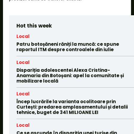
Hot this week
Local
Patru botoșăneni răniți la muncă: ce spune
raportul ITM despre controalele din iulie
Local
Dispariția adolescentei Alexa Cristina-
Anamaria din Botoșani: apel la comunitate și
mobilizare locală
Local
Încep lucrările la varianta ocolitoare prin
Curtești: predarea amplasamentului și detalii
tehnice, buget de 341 MILIOANE LEI
Local
Ce se ascunde în dispariția unei turișe din