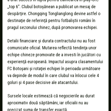
„top 6”. Clubul botoşănean a publicat un mesaj de
despărţire. Chongqing Tonglianglong devine astfel o
destinaţie de referinţă pentru fotbaliştii români în
pragul sezonului chinez, după promovarea echipei.
Detalii financiare şi durata contractului nu au fost
comunicate oficial. Mutarea reflectă tendinţa unor
echipe chineze promovate de a investi în jucători cu
experienţă europeană. Impactul asupra clasamentului
FC Botoșani şi rotaţiei echipei în perioada următoare
va depinde de modul în care clubul va înlocui cele 4
goluri şi 4 pase decisive ale atacantului.
Sursele locale estimează că negocierile au durat
aproximativ două săptămâni, iar oficialii nu au
precizat suma de transfer exactă.