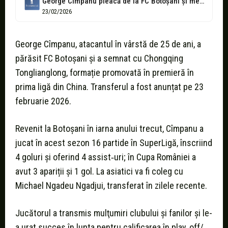
George Cîmpanu pleacă de la FC Botoșani și merge la o formație...
23/02/2026
George Cîmpanu, atacantul în vârstă de 25 de ani, a
părăsit FC Botoșani și a semnat cu Chongqing
Tonglianglong, formație promovată în premieră în
prima ligă din China. Transferul a fost anunțat pe 23
februarie 2026.
Revenit la Botoșani în iarna anului trecut, Cîmpanu a
jucat în acest sezon 16 partide în SuperLigă, înscriind
4 goluri și oferind 4 assist‑uri; în Cupa României a
avut 3 apariții și 1 gol. La asiatici va fi coleg cu
Michael Ngadeu Ngadjui, transferat în zilele recente.
Jucătorul a transmis mulţumiri clubului şi fanilor şi le-
a urat succes în lupta pentru calificarea în play‑off/