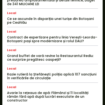
predarea amplasamentului și detalii tehnice, buget
de 341 MILIOANE LEI
Local
Ce se ascunde în dispariția unei turișe din Botoșani
pe Ceahlău
Local
Contract de expertizare pentru linia Verești–Leorda–
Botoșani: pași spre modernizare și rolul DALI?
Local
Grand buffet de vară revine la Restaurantul Rediu:
ce surprize pregătesc oaspeții?
Local
Razie rutieră la Ștefănești: poliția aplică 107 sancțiuni
în verificările de circulație
Local
Avarie la rețeaua de apă: Flămânzi și 11 localități
rămân fără apă după lucrări executate de un
constructor