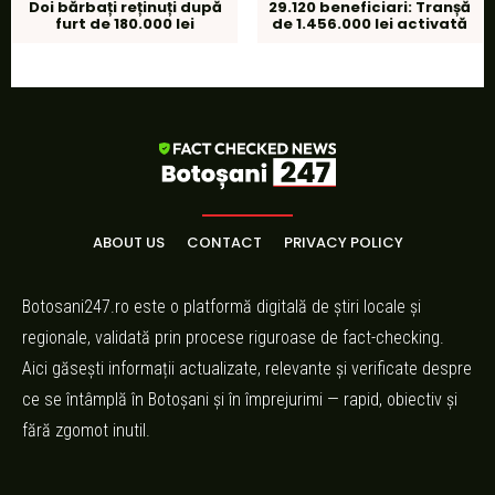
Doi bărbați reținuți după
29.120 beneficiari: Tranșă
furt de 180.000 lei
de 1.456.000 lei activată
ABOUT US
CONTACT
PRIVACY POLICY
Botosani247.ro este o platformă digitală de știri locale și
regionale, validată prin procese riguroase de fact-checking.
Aici găsești informații actualizate, relevante și verificate despre
ce se întâmplă în Botoșani și în împrejurimi — rapid, obiectiv și
fără zgomot inutil.