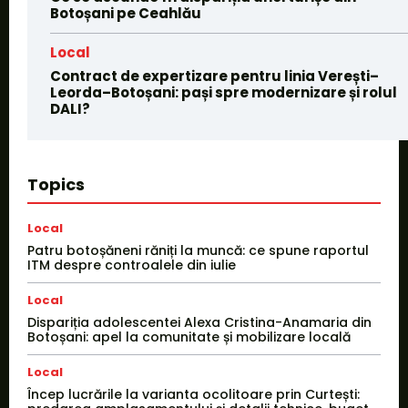
Botoșani pe Ceahlău
Local
Contract de expertizare pentru linia Verești–
Leorda–Botoșani: pași spre modernizare și rolul
DALI?
Topics
Local
Patru botoșăneni răniți la muncă: ce spune raportul
ITM despre controalele din iulie
Local
Dispariția adolescentei Alexa Cristina-Anamaria din
Botoșani: apel la comunitate și mobilizare locală
Local
Încep lucrările la varianta ocolitoare prin Curtești: