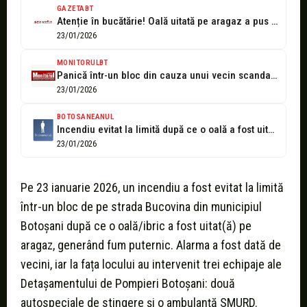
GAZETABT
Atenție în bucătărie! Oală uitată pe aragaz a pus în pericol locatarii...
23/01/2026
MONITORULBT
Panică într-un bloc din cauza unui vecin scandalagiu. Au intervenit trei mașini...
23/01/2026
BOTOSANEANUL
Incendiu evitat la limită după ce o oală a fost uitată pe...
23/01/2026
Pe 23 ianuarie 2026, un incendiu a fost evitat la limită
într-un bloc de pe strada Bucovina din municipiul
Botoșani după ce o oală/ibric a fost uitat(ă) pe
aragaz, generând fum puternic. Alarma a fost dată de
vecini, iar la fața locului au intervenit trei echipaje ale
Detașamentului de Pompieri Botoșani: două
autospeciale de stingere şi o ambulanţă SMURD.