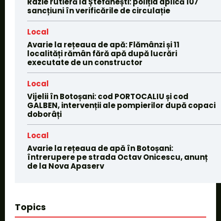
Razie rutieră la Ștefănești: poliția aplică 107
sancțiuni în verificările de circulație
Local
Avarie la rețeaua de apă: Flămânzi și 11
localități rămân fără apă după lucrări
executate de un constructor
Local
Vijelii în Botoșani: cod PORTOCALIU și cod
GALBEN, intervenții ale pompierilor după copaci
doborâți
Local
Avarie la rețeaua de apă în Botoșani:
întrerupere pe strada Octav Onicescu, anunț
de la Nova Apaserv
Topics