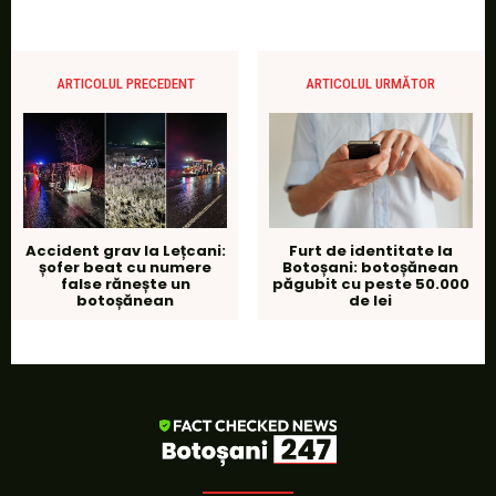
ARTICOLUL PRECEDENT
ARTICOLUL URMĂTOR
Accident grav la Lețcani:
Furt de identitate la
șofer beat cu numere
Botoșani: botoșănean
false rănește un
păgubit cu peste 50.000
botoșănean
de lei