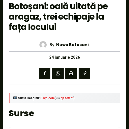
Botoșani: oală uitată pe
aragaz, trei echipaje la
fața locului
By
News Botosani
24 ianuarie 2026
Sursa imaginii:
i0.wp.com
(via
gazetabt
)
Surse