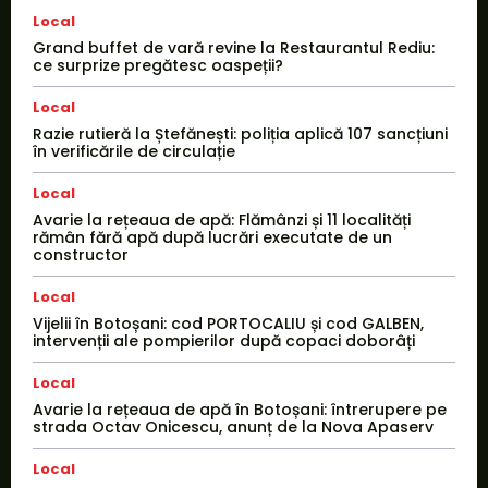
Local
Grand buffet de vară revine la Restaurantul Rediu:
ce surprize pregătesc oaspeții?
Local
Razie rutieră la Ștefănești: poliția aplică 107 sancțiuni
în verificările de circulație
Local
Avarie la rețeaua de apă: Flămânzi și 11 localități
rămân fără apă după lucrări executate de un
constructor
Local
Vijelii în Botoșani: cod PORTOCALIU și cod GALBEN,
intervenții ale pompierilor după copaci doborâți
Local
Avarie la rețeaua de apă în Botoșani: întrerupere pe
strada Octav Onicescu, anunț de la Nova Apaserv
Local