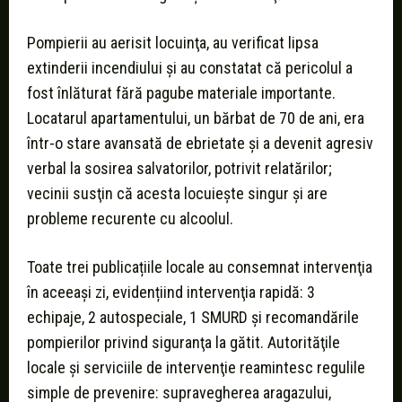
Pompierii au aerisit locuinţa, au verificat lipsa
extinderii incendiului şi au constatat că pericolul a
fost înlăturat fără pagube materiale importante.
Locatarul apartamentului, un bărbat de 70 de ani, era
într-o stare avansată de ebrietate şi a devenit agresiv
verbal la sosirea salvatorilor, potrivit relatărilor;
vecinii susţin că acesta locuieşte singur şi are
probleme recurente cu alcoolul.
Toate trei publicațiile locale au consemnat intervenţia
în aceeaşi zi, evidențiind intervenţia rapidă: 3
echipaje, 2 autospeciale, 1 SMURD şi recomandările
pompierilor privind siguranţa la gătit. Autorităţile
locale şi serviciile de intervenţie reamintesc regulile
simple de prevenire: supravegherea aragazului,