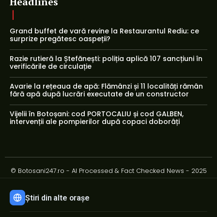
Headlines
Grand buffet de vară revine la Restaurantul Rediu: ce
surprize pregătesc oaspeții?
Razie rutieră la Ștefănești: poliția aplică 107 sancțiuni în
verificările de circulație
Avarie la rețeaua de apă: Flămânzi și 11 localități rămân
fără apă după lucrări executate de un constructor
Vijelii în Botoșani: cod PORTOCALIU și cod GALBEN,
intervenții ale pompierilor după copaci doborâți
© Botosani247.ro - AI Processed & Fact Checked News - 2025
Știri din alte orașe