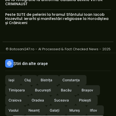
CRIMINALIST
Peste SUTE de pelerini la hramul Sfântului Ioan Iacob
Hozevitul: ierarhi și manifestări religioase la Horodiștea
și Crăiniceni
© Botosani247.ro - AI Processed & Fact Checked News - 2025
Știri din alte orașe
Iași
Cluj
Bistrița
Constanța
Timișoara
București
Bacău
Brașov
Craiova
Oradea
Suceava
Ploiești
Vaslui
Neamț
Galați
Mureș
Ilfov