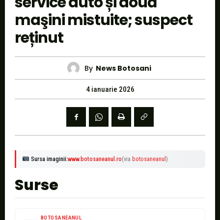
service auto și două
maşini mistuite; suspect
reținut
By
News Botosani
4 ianuarie 2026
Sursa imaginii:
www.botosaneanul.ro
(via
botosaneanul
)
Surse
BOTOSANEANUL