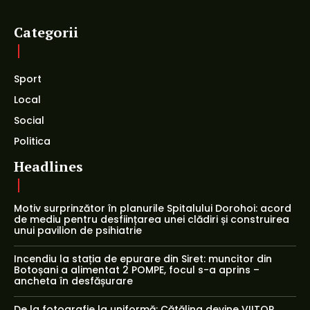
Categorii
Sport
Local
Social
Politica
Headlines
Motiv surprinzător în planurile Spitalului Dorohoi: acord
de mediu pentru desființarea unei clădiri și construirea
unui pavilion de psihiatrie
Incendiu la stația de epurare din Siret: muncitor din
Botoșani a alimentat 2 POMPE, focul s-a aprins –
ancheta în desfășurare
De la fotografie la uniformă: Cătălina devine VIITOR