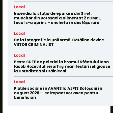
Local
Incendiu la stația de epurare din Siret:
muncitor din Botoșani a alimentat 2 POMPE,
focul s-a aprins – ancheta în desfășurare
Local
De la fotografie la uniformă: Cătălina devine
VIITOR CRIMINALIST
Local
Peste SUTE de pelerini la hramul Sfântului Ioan
Iacob Hozevitul: ierarhi și manifestări religioase
la Horodiștea și Crăiniceni
Local
Plățile sociale în AVANS la AJPIS Botoșani în
august 2026 — ce impact vor avea pentru
beneficiari