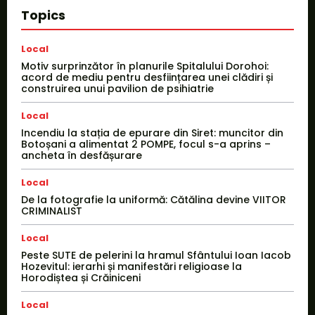
Topics
Local
Motiv surprinzător în planurile Spitalului Dorohoi:
acord de mediu pentru desființarea unei clădiri și
construirea unui pavilion de psihiatrie
Local
Incendiu la stația de epurare din Siret: muncitor din
Botoșani a alimentat 2 POMPE, focul s-a aprins –
ancheta în desfășurare
Local
De la fotografie la uniformă: Cătălina devine VIITOR
CRIMINALIST
Local
Peste SUTE de pelerini la hramul Sfântului Ioan Iacob
Hozevitul: ierarhi și manifestări religioase la
Horodiștea și Crăiniceni
Local