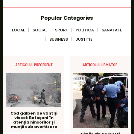
Popular Categories
LOCAL
SOCIAL
SPORT
POLITICA
SANATATE
BUSINESS
JUSTITIE
ARTICOLUL PRECEDENT
ARTICOLUL URMĂTOR
Cod galben de vânt și
viscol: Botoșani în
atenția ninsorilor și
munții sub avertizare