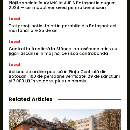
Plățile sociale în AVANS la AJPIS Botoșani în august
2026 — ce impact vor avea pentru beneficiari
Local
Trei preoți noi instalați în parohiile din Botoșani; cel
mai tânăr are 25 de ani
Local
Control la frontieră la Stânca: botoșănean prins cu
țigări ascunse în mașină, ce riscă contrabanda
Local
Acțiune de ordine publică în Piața Centrală din
Botoșani: 100 de persoane verificate, 29 de sancțiuni
și 7.000 LEI în valoare, plus un permis...
Related Articles