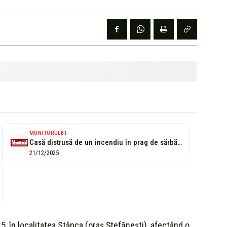
MONITORULBT
Casă distrusă de un incendiu în prag de sărbători
21/12/2025
, în localitatea Stânca (oraș Ștefănești), afectând o