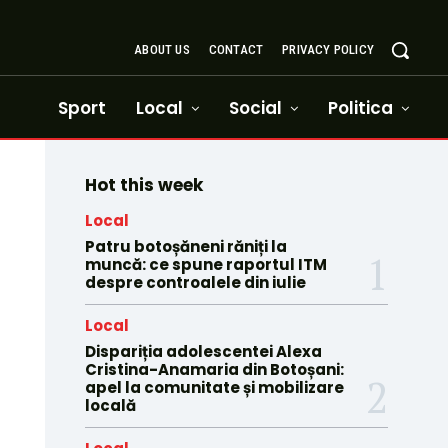
ABOUT US
CONTACT
PRIVACY POLICY
Sport
Local
Social
Politica
Hot this week
Local
Patru botoșăneni răniți la
muncă: ce spune raportul ITM
despre controalele din iulie
Local
Dispariția adolescentei Alexa
Cristina-Anamaria din Botoșani:
apel la comunitate și mobilizare
locală