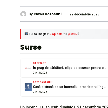
By
News Botosani
22 decembrie 2025
Sursa imaginii:
i0.wp.com
(via
gazetabt
)
Surse
GAZETABT
În prag de sărbători, clipe de coșmar pentru o familie din Stânca,...
21/12/2025
BOTOSANEANUL
Casă distrusă de un incendiu, proprietarul îngrijit de un echipaj SMURD
21/12/2025
Un incendiu a izbucnit duminică, 21 decembrie 2025