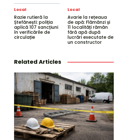
Local
Local
Razie rutieră la
Avarie la rețeaua
Ștefănești: poliția
de apă: Flămânzi și
aplică 107 sancțiuni
11 localități rămân
în verificările de
fără apă după
circulație
lucrări executate de
un constructor
Related Articles