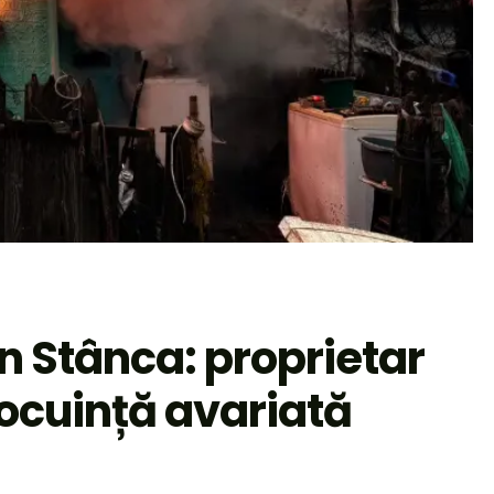
in Stânca: proprietar
locuință avariată