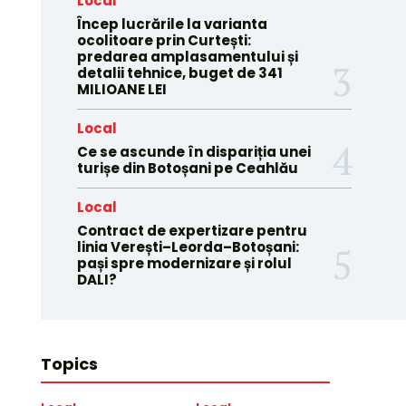
Local
Încep lucrările la varianta
ocolitoare prin Curtești:
predarea amplasamentului și
detalii tehnice, buget de 341
MILIOANE LEI
Local
Ce se ascunde în dispariția unei
turișe din Botoșani pe Ceahlău
Local
Contract de expertizare pentru
linia Verești–Leorda–Botoșani:
pași spre modernizare și rolul
DALI?
Topics