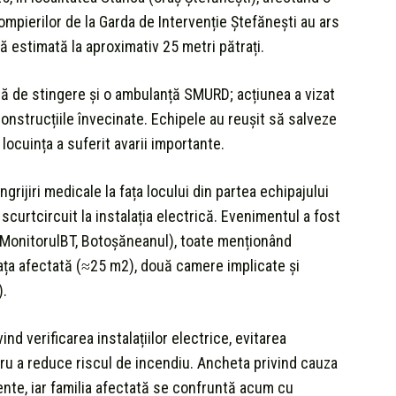
ompierilor de la Garda de Intervenție Ștefănești au ars
 estimată la aproximativ 25 metri pătrați.
lă de stingere și o ambulanță SMURD; acțiunea a vizat
 construcțiile învecinate. Echipele au reușit să salveze
locuința a suferit avarii importante.
ngrijiri medicale la fața locului din partea echipajului
urtcircuit la instalația electrică. Evenimentul a fost
BT, MonitorulBT, Botoșăneanul), toate menționând
ața afectată (≈25 m2), două camere implicate și
).
nd verificarea instalațiilor electrice, evitarea
tru a reduce riscul de incendiu. Ancheta privind cauza
ente, iar familia afectată se confruntă acum cu