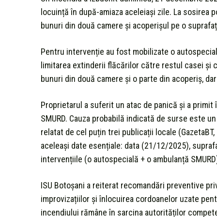
locuință în după-amiaza aceleiași zile. La sosirea p
bunuri din două camere și acoperișul pe o suprafață
Pentru intervenție au fost mobilizate o autospecia
limitarea extinderii flăcărilor către restul casei și
bunuri din două camere și o parte din acoperiș, dar 
Proprietarul a suferit un atac de panică și a primit î
SMURD. Cauza probabilă indicată de surse este un sc
relatat de cel puțin trei publicații locale (Gazeta
aceleași date esențiale: data (21/12/2025), supraf
intervențiile (o autospecială + o ambulanță SMURD
ISU Botoșani a reiterat recomandări preventive privi
improvizațiilor și înlocuirea cordoanelor uzate pen
incendiului rămâne în sarcina autorităților compet