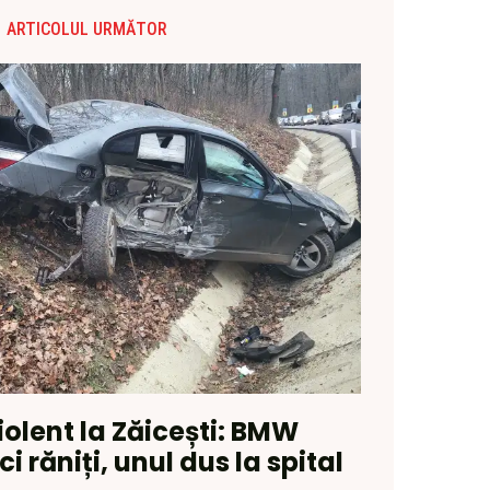
ARTICOLUL URMĂTOR
olent la Zăicești: BMW
ci răniți, unul dus la spital