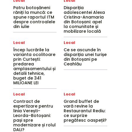
Local
Local
Patru botoșăneni
Dispariția
răniți la muncă: ce
adolescentei Alexa
spune raportul ITM
Cristina-Anamaria
despre controalele
din Botoșani: apel
din iulie
la comunitate și
mobilizare locală
Local
Local
Încep lucrările la
Ce se ascunde în
varianta ocolitoare
dispariția unei turișe
prin Curtești:
din Botoșani pe
predarea
Ceahlău
amplasamentului și
detalii tehnice,
buget de 341
MILIOANE LEI
Local
Local
Contract de
Grand buffet de
expertizare pentru
vară revine la
linia Verești–
Restaurantul Rediu:
Leorda–Botoșani:
ce surprize
pași spre
pregătesc oaspeții?
modernizare și rolul
DALI?