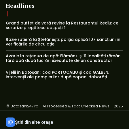
Headlines
Grand buffet de vară revine la Restaurantul Rediu: ce
surprize pregătesc oaspeții?
Razie rutieră la Ștefănești: poliția aplică 107 sancțiuni în
verificările de circulație
Avarie la rețeaua de apă: Flămânzi și 11 localități rămân
fără apă după lucrări executate de un constructor
Vijelii în Botoșani: cod PORTOCALIU și cod GALBEN,
intervenții ale pompierilor după copaci doborâți
© Botosani247.ro - AI Processed & Fact Checked News - 2025
Știri din alte orașe