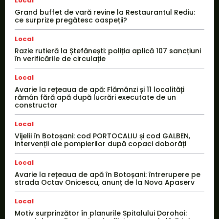
Local
Grand buffet de vară revine la Restaurantul Rediu:
ce surprize pregătesc oaspeții?
Local
Razie rutieră la Ștefănești: poliția aplică 107 sancțiuni
în verificările de circulație
Local
Avarie la rețeaua de apă: Flămânzi și 11 localități
rămân fără apă după lucrări executate de un
constructor
Local
Vijelii în Botoșani: cod PORTOCALIU și cod GALBEN,
intervenții ale pompierilor după copaci doborâți
Local
Avarie la rețeaua de apă în Botoșani: întrerupere pe
strada Octav Onicescu, anunț de la Nova Apaserv
Local
Motiv surprinzător în planurile Spitalului Dorohoi: