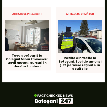
ARTICOLUL PRECEDENT
ARTICOLUL URMĂTOR
Tavan prăbușit la
Raziile din trafic la
Colegiul Mihai Eminescu:
Botoșani: Zeci de amenzi
Elevii mutați, cursuri în
și 12 permise reținute în
două schimburi
două zile