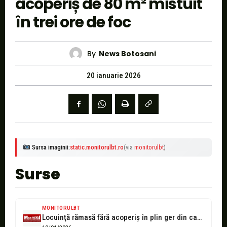
acoperiș de 80 m² mistuit
în trei ore de foc
By
News Botosani
20 ianuarie 2026
Sursa imaginii:
static.monitorulbt.ro
(via
monitorulbt
)
Surse
MONITORULBT
Locuinţă rămasă fără acoperiş în plin ger din cauza unui incendiu