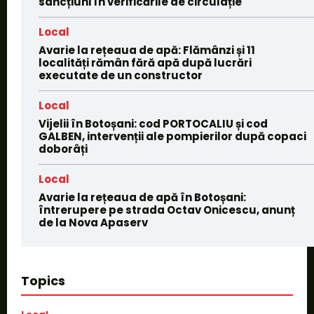
sancțiuni în verificările de circulație
Local
Avarie la rețeaua de apă: Flămânzi și 11
localități rămân fără apă după lucrări
executate de un constructor
Local
Vijelii în Botoșani: cod PORTOCALIU și cod
GALBEN, intervenții ale pompierilor după copaci
doborâți
Local
Avarie la rețeaua de apă în Botoșani:
întrerupere pe strada Octav Onicescu, anunț
de la Nova Apaserv
Topics