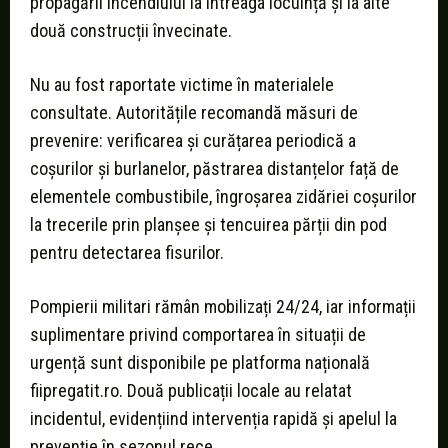
propagării incendiului la întreaga locuință și la alte
două construcții învecinate.
Nu au fost raportate victime în materialele
consultate. Autoritățile recomandă măsuri de
prevenire: verificarea și curățarea periodică a
coșurilor și burlanelor, păstrarea distanțelor față de
elementele combustibile, îngroșarea zidăriei coșurilor
la trecerile prin planșee și tencuirea părții din pod
pentru detectarea fisurilor.
Pompierii militari rămân mobilizați 24/24, iar informații
suplimentare privind comportarea în situații de
urgență sunt disponibile pe platforma națională
fiipregatit.ro. Două publicații locale au relatat
incidentul, evidențiind intervenția rapidă și apelul la
prevenție în sezonul rece.