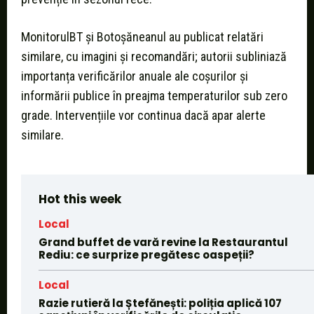
MonitorulBT și Botoșăneanul au publicat relatări
similare, cu imagini și recomandări; autorii subliniază
importanța verificărilor anuale ale coșurilor și
informării publice în preajma temperaturilor sub zero
grade. Intervențiile vor continua dacă apar alerte
similare.
Hot this week
Local
Grand buffet de vară revine la Restaurantul
Rediu: ce surprize pregătesc oaspeții?
Local
Razie rutieră la Ștefănești: poliția aplică 107