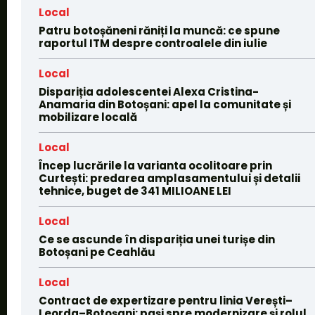
Local
Patru botoșăneni răniți la muncă: ce spune
raportul ITM despre controalele din iulie
Local
Dispariția adolescentei Alexa Cristina-
Anamaria din Botoșani: apel la comunitate și
mobilizare locală
Local
Încep lucrările la varianta ocolitoare prin
Curtești: predarea amplasamentului și detalii
tehnice, buget de 341 MILIOANE LEI
Local
Ce se ascunde în dispariția unei turișe din
Botoșani pe Ceahlău
Local
Contract de expertizare pentru linia Verești–
Leorda–Botoșani: pași spre modernizare și rolul