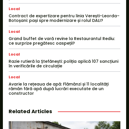
Local
Contract de expertizare pentru linia Verești–Leorda–
Botoșani: pași spre modernizare și rolul DALI?
Local
Grand buffet de vară revine la Restaurantul Rediu:
ce surprize pregătesc oaspeții?
Local
Razie rutieră la Ștefănești: poliția aplică 107 sancțiuni
în verificările de circulație
Local
Avarie la rețeaua de apă: Flămânzi și 11 localități
rămân fără apă după lucrări executate de un
constructor
Related Articles