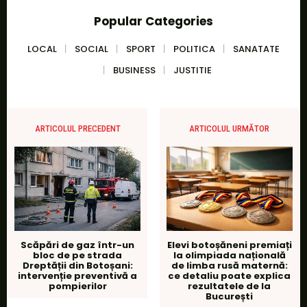
Popular Categories
LOCAL
SOCIAL
SPORT
POLITICA
SANATATE
BUSINESS
JUSTITIE
ARTICOLUL PRECEDENT
ARTICOLUL URMĂTOR
Scăpări de gaz într-un
Elevi botoșăneni premiați
bloc de pe strada
la olimpiada națională
Dreptății din Botoșani:
de limba rusă maternă:
intervenție preventivă a
ce detaliu poate explica
pompierilor
rezultatele de la
București