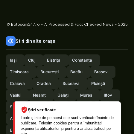
© Botosani247.ro - AI Processed & Fact Checked News - 2025
Știri din alte orașe
Iași
Cluj
Bistrița
Constanța
Timișoara
București
Bacău
Brașov
Craiova
Oradea
Suceava
Ploiești
Vaslui
Neamț
Galați
Mureș
Ilfov
Sibiu
Arad
Alba
Tulcea
Olt
Știri verificate
Toate știrile de pe acest site sunt verificate înainte de
Arges
Maramures
Vrancea
Satumare
publicare. Folosim cookies pentru a îmbunătăți
experiența utilizatorilor și pentru a analiza traficul pe
Buzau
Braila
Calarasi
Caras-Severin
site.