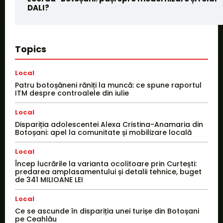
DALI?
Topics
Local
Patru botoșăneni răniți la muncă: ce spune raportul
ITM despre controalele din iulie
Local
Dispariția adolescentei Alexa Cristina-Anamaria din
Botoșani: apel la comunitate și mobilizare locală
Local
Încep lucrările la varianta ocolitoare prin Curtești:
predarea amplasamentului și detalii tehnice, buget
de 341 MILIOANE LEI
Local
Ce se ascunde în dispariția unei turișe din Botoșani
pe Ceahlău