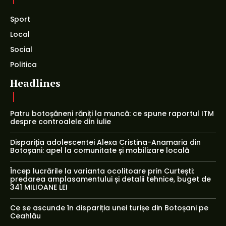
Sport
Local
Social
Politica
Headlines
Patru botoșăneni răniți la muncă: ce spune raportul ITM
despre controalele din iulie
Dispariția adolescentei Alexa Cristina-Anamaria din
Botoșani: apel la comunitate și mobilizare locală
Încep lucrările la varianta ocolitoare prin Curtești:
predarea amplasamentului și detalii tehnice, buget de
341 MILIOANE LEI
Ce se ascunde în dispariția unei turișe din Botoșani pe
Ceahlău