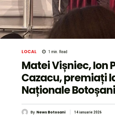
LOCAL
1
min.
Read
Matei Vișniec, Ion 
Cazacu, premiați la
Naționale Botoșan
By
News Botosani
14 ianuarie 2026