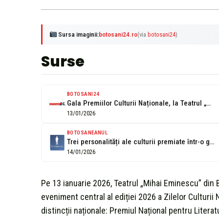
Sursa imaginii:
botosani24.ro
(via
botosani24
)
Surse
BOTOSANI24
Gala Premiilor Culturii Naționale, la Teatrul „Mihai Eminescu” Botoșani: Matei Vișniec, Ion...
13/01/2026
BOTOSANEANUL
Trei personalități ale culturii premiate într-o gală la teatru
14/01/2026
Pe 13 ianuarie 2026, Teatrul „Mihai Eminescu” din B
eveniment central al ediției 2026 a Zilelor Culturii
distincții naționale: Premiul Național pentru Litera