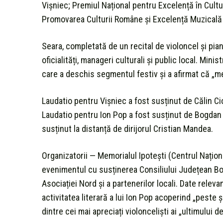
Vișniec; Premiul Național pentru Excelență în Cult
Promovarea Culturii Române și Excelență Muzicală
Seara, completată de un recital de violoncel și pian
oficialități, manageri culturali și public local. Minis
care a deschis segmentul festiv și a afirmat că „m
Laudatio pentru Vișniec a fost susținut de Călin Ci
Laudatio pentru Ion Pop a fost susținut de Bogdan 
susținut la distanță de dirijorul Cristian Mandea.
Organizatorii — Memorialul Ipotești (Centrul Națio
evenimentul cu susținerea Consiliului Județean Bot
Asociației Nord și a partenerilor locali. Date relev
activitatea literară a lui Ion Pop acoperind „peste 
dintre cei mai apreciați violonceliști ai „ultimului d