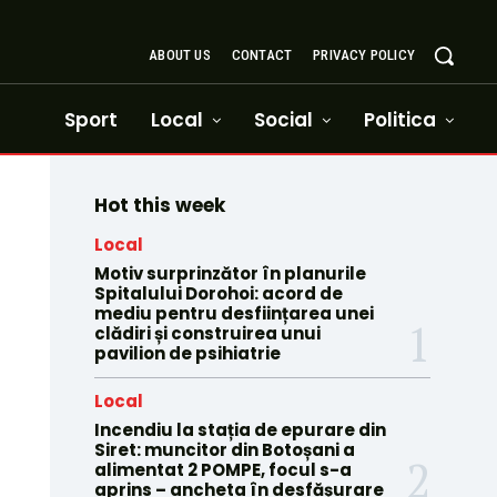
ABOUT US
CONTACT
PRIVACY POLICY
Sport
Local
Social
Politica
Hot this week
Local
Motiv surprinzător în planurile
Spitalului Dorohoi: acord de
mediu pentru desființarea unei
clădiri și construirea unui
pavilion de psihiatrie
Local
Incendiu la stația de epurare din
Siret: muncitor din Botoșani a
alimentat 2 POMPE, focul s-a
aprins – ancheta în desfășurare