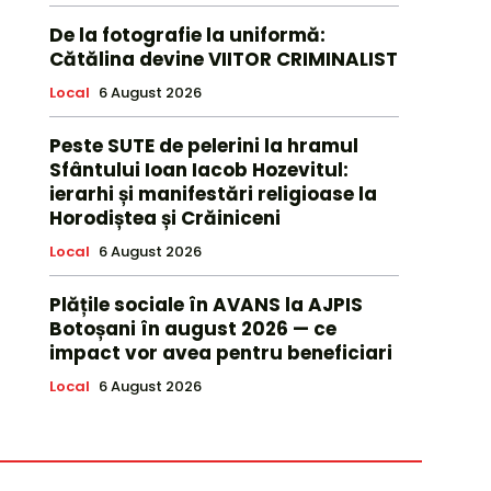
De la fotografie la uniformă:
Cătălina devine VIITOR CRIMINALIST
Local
6 August 2026
Peste SUTE de pelerini la hramul
Sfântului Ioan Iacob Hozevitul:
ierarhi și manifestări religioase la
Horodiștea și Crăiniceni
Local
6 August 2026
Plățile sociale în AVANS la AJPIS
Botoșani în august 2026 — ce
impact vor avea pentru beneficiari
Local
6 August 2026