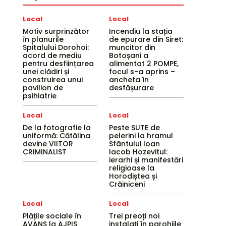
Local
Local
Motiv surprinzător
Incendiu la stația
în planurile
de epurare din Siret:
Spitalului Dorohoi:
muncitor din
acord de mediu
Botoșani a
pentru desființarea
alimentat 2 POMPE,
unei clădiri și
focul s-a aprins –
construirea unui
ancheta în
pavilion de
desfășurare
psihiatrie
Local
Local
De la fotografie la
Peste SUTE de
uniformă: Cătălina
pelerini la hramul
devine VIITOR
Sfântului Ioan
CRIMINALIST
Iacob Hozevitul:
ierarhi și manifestări
religioase la
Horodiștea și
Crăiniceni
Local
Local
Plățile sociale în
Trei preoți noi
AVANS la AJPIS
instalați în parohiile