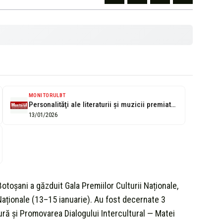
MONITORULBT
Personalităţi ale literaturii şi muzicii premiate la Gala Culturii Naţionale (VIDEO)
13/01/2026
otoșani a găzduit Gala Premiilor Culturii Naționale,
 Naționale (13–15 ianuarie). Au fost decernate 3
tură și Promovarea Dialogului Intercultural — Matei