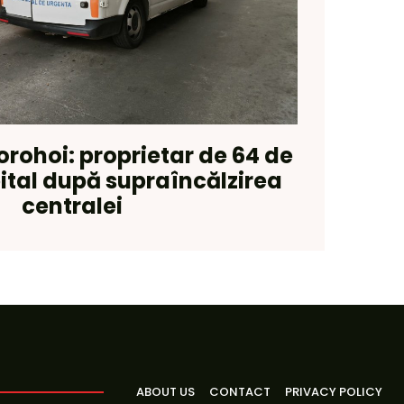
orohoi: proprietar de 64 de
pital după supraîncălzirea
centralei
ABOUT US
CONTACT
PRIVACY POLICY