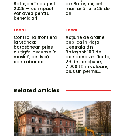
Botoșani în august
din Botoșani; cel
2026 — ce impact
mai tânăr are 25 de
vor avea pentru
ani
beneficiari
Local
Local
Control la frontieră
Acțiune de ordine
la Stânca:
publică în Piața
botoșănean prins
Centrală din
cu țigări ascunse în
Botoșani: 100 de
mașină, ce riscă
persoane verificate,
contrabanda
29 de sancțiuni și
7.000 LEI în valoare,
plus un permis...
Related Articles