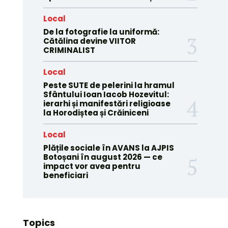
Local
De la fotografie la uniformă:
Cătălina devine VIITOR
CRIMINALIST
Local
Peste SUTE de pelerini la hramul
Sfântului Ioan Iacob Hozevitul:
ierarhi și manifestări religioase
la Horodiștea și Crăiniceni
Local
Plățile sociale în AVANS la AJPIS
Botoșani în august 2026 — ce
impact vor avea pentru
beneficiari
Topics