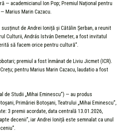
ură — academicianul Ion Pop; Premiul Național pentru
 — Marius Marin Cazacu.
 susținut de Andrei Ioniță și Cătălin Șerban, a reunit
trul Culturii, András István Demeter, a fost invitatul
erită să facem orice pentru cultură”.
obotari; premiul a fost înmânat de Liviu Jicmet (ICR).
Crețu; pentru Marius Marin Cazacu, laudatio a fost
nal de Studii „Mihai Eminescu”) — au produs
oșani, Primăriei Botoșani, Teatrului „Mihai Eminescu”,
ante: 3 premii acordate, data centrală 13.01.2026,
șapte decenii”, iar Andrei Ioniță este semnalat ca unul
eceniu”.