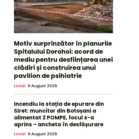
Motiv surprinzător în planurile
Spitalului Dorohoi: acord de
mediu pentru desființarea unei
clădiri și construirea unui
pavilion de psihiatrie
Local
6 August 2026
Incendiu la stația de epurare din
Siret: muncitor din Botoșani a
alimentat 2 POMPE, focul s-a
aprins – ancheta în desfășurare
Local
6 August 2026