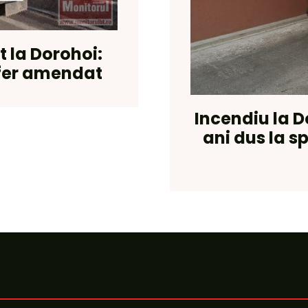
t la Dorohoi:
ofer amendat
Incendiu la D
ani dus la s