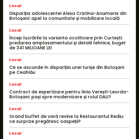
Local
Dispariția adolescentei Alexa Cristina-Anamaria din
Botoșani: apel la comunitate și mobilizare locală
Local
Încep lucrările la varianta ocolitoare prin Curtești:
predarea amplasamentului și detalii tehnice, buget
de 341 MILIOANE LEI
Local
Ce se ascunde în dispariția unei turișe din Botoșani
pe Ceahlău
Local
Contract de expertizare pentru linia Verești–Leorda–
Botoșani: pași spre modernizare și rolul DALI?
Local
Grand buffet de vară revine la Restaurantul Rediu:
ce surprize pregătesc oaspeții?
Local