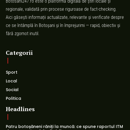
Botosani247.ro este o platformă digitală de știri locale și
regionale, validată prin procese riguroase de fact-checking.
Aici găsești informații actualizate, relevante și verificate despre
ce se întâmplă în Botoșani și în împrejurimi — rapid, obiectiv și
fără zgomot inutil.
Categorii
Sport
Local
Social
Politica
Headlines
Patru botoșăneni răniți la muncă: ce spune raportul ITM