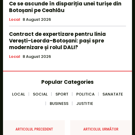
Ce se ascunde în dispariția unei turișe din
Botoșani pe Ceahlău
Local
8 August 2026
Contract de expertizare pentru linia
Verești–Leorda–Botoșani: pași spre
modernizare și rolul DALI?
Local
8 August 2026
Popular Categories
LOCAL
SOCIAL
SPORT
POLITICA
SANATATE
BUSINESS
JUSTITIE
ARTICOLUL PRECEDENT
ARTICOLUL URMĂTOR