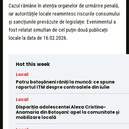
Cazul rămâne în atenția organelor de urmărire penală,
iar autoritățile locale reamintesc riscurile consumului
și sancțiunile prevăzute de legislație. Evenimentul a
fost relatat simultan de cel puțin două publicații
locale la data de 16.02.2026.
Hot this week
Local
Patru botoșăneni răniți la muncă: ce spune
raportul ITM despre controalele din iulie
Local
Dispariția adolescentei Alexa Cristina-
Anamaria din Botoșani: apel la comunitate și
mobilizare locală