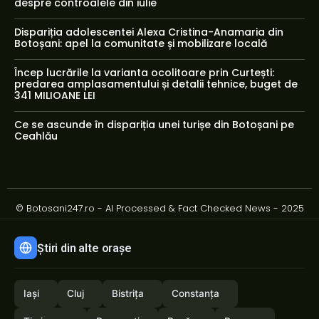
despre controalele din iulie
Dispariția adolescentei Alexa Cristina-Anamaria din
Botoșani: apel la comunitate și mobilizare locală
Încep lucrările la varianta ocolitoare prin Curtești:
predarea amplasamentului și detalii tehnice, buget de
341 MILIOANE LEI
Ce se ascunde în dispariția unei turișe din Botoșani pe
Ceahlău
© Botosani247.ro - AI Processed & Fact Checked News - 2025
Știri din alte orașe
Iași
Cluj
Bistrița
Constanța