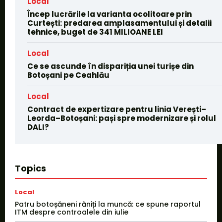
Local
Încep lucrările la varianta ocolitoare prin
Curtești: predarea amplasamentului și detalii
tehnice, buget de 341 MILIOANE LEI
Local
Ce se ascunde în dispariția unei turișe din
Botoșani pe Ceahlău
Local
Contract de expertizare pentru linia Verești–
Leorda–Botoșani: pași spre modernizare și rolul
DALI?
Topics
Local
Patru botoșăneni răniți la muncă: ce spune raportul
ITM despre controalele din iulie