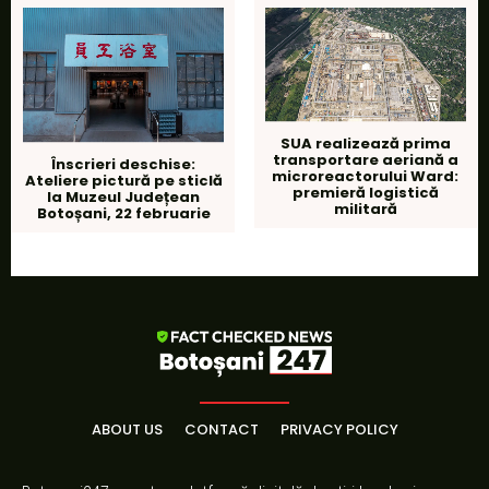
SUA realizează prima
transportare aeriană a
Înscrieri deschise:
microreactorului Ward:
Ateliere pictură pe sticlă
premieră logistică
la Muzeul Județean
militară
Botoșani, 22 februarie
ABOUT US
CONTACT
PRIVACY POLICY