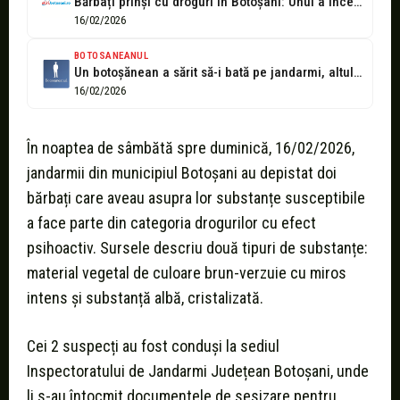
Bărbați prinși cu droguri în Botoșani: Unul a încercat să fugă, iar...
16/02/2026
BOTOSANEANUL
Un botoșănean a sărit să-i bată pe jandarmi, altul a fugit când...
16/02/2026
În noaptea de sâmbătă spre duminică, 16/02/2026,
jandarmii din municipiul Botoșani au depistat doi
bărbați care aveau asupra lor substanțe susceptibile
a face parte din categoria drogurilor cu efect
psihoactiv. Sursele descriu două tipuri de substanțe:
material vegetal de culoare brun-verzuie cu miros
intens și substanță albă, cristalizată.
Cei 2 suspecți au fost conduși la sediul
Inspectoratului de Jandarmi Județean Botoșani, unde
li s-au întocmit documentele de sesizare pentru