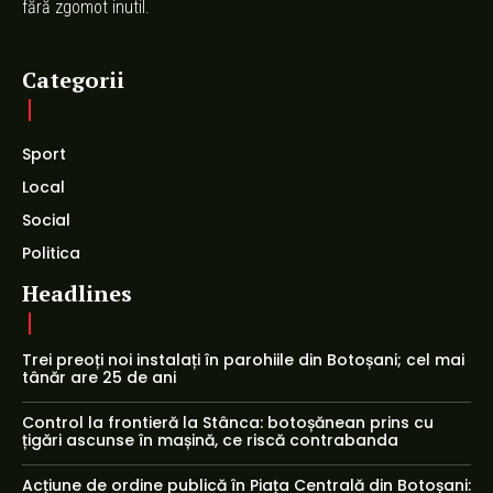
fără zgomot inutil.
Categorii
Sport
Local
Social
Politica
Headlines
Trei preoți noi instalați în parohiile din Botoșani; cel mai
tânăr are 25 de ani
Control la frontieră la Stânca: botoșănean prins cu
țigări ascunse în mașină, ce riscă contrabanda
Acțiune de ordine publică în Piața Centrală din Botoșani: