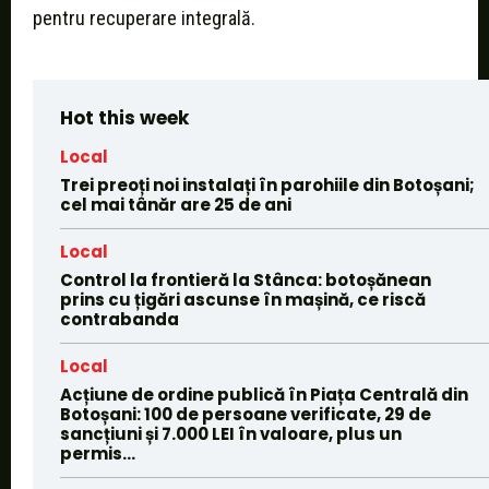
pentru recuperare integrală.
Hot this week
Local
Trei preoți noi instalați în parohiile din Botoșani;
cel mai tânăr are 25 de ani
Local
Control la frontieră la Stânca: botoșănean
prins cu țigări ascunse în mașină, ce riscă
contrabanda
Local
Acțiune de ordine publică în Piața Centrală din
Botoșani: 100 de persoane verificate, 29 de
sancțiuni și 7.000 LEI în valoare, plus un
permis...