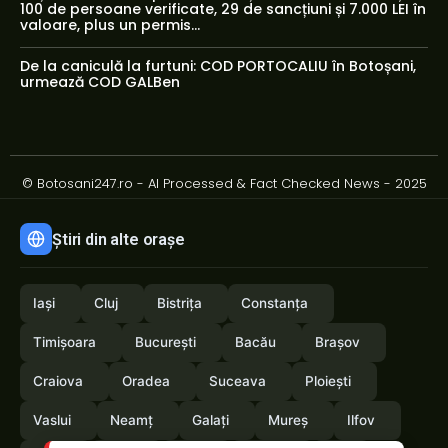
100 de persoane verificate, 29 de sancțiuni și 7.000 LEI în
valoare, plus un permis...
De la caniculă la furtuni: COD PORTOCALIU în Botoșani,
urmează COD GALBen
© Botosani247.ro - AI Processed & Fact Checked News - 2025
Știri din alte orașe
Iași
Cluj
Bistrița
Constanța
Timișoara
București
Bacău
Brașov
Craiova
Oradea
Suceava
Ploiești
Vaslui
Neamț
Galați
Mureș
Ilfov