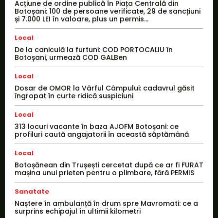
Acțiune de ordine publică în Piața Centrală din
Botoșani: 100 de persoane verificate, 29 de sancțiuni
și 7.000 LEI în valoare, plus un permis...
Local
De la caniculă la furtuni: COD PORTOCALIU în
Botoșani, urmează COD GALBen
Local
Dosar de OMOR la Vârful Câmpului: cadavrul găsit
îngropat în curte ridică suspiciuni
Local
313 locuri vacante în baza AJOFM Botoșani: ce
profiluri caută angajatorii în această săptămână
Local
Botoșănean din Trușești cercetat după ce ar fi FURAT
mașina unui prieten pentru o plimbare, fără PERMIS
Sanatate
Naștere în ambulanță în drum spre Mavromati: ce a
surprins echipajul în ultimii kilometri