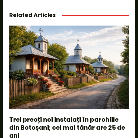
Related Articles
Trei preoți noi instalați în parohiile
din Botoșani; cel mai tânăr are 25 de
ani