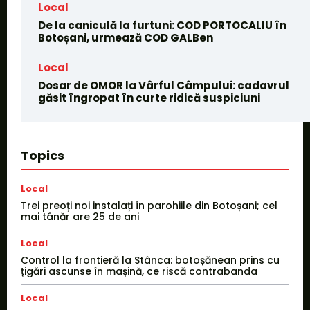
Local
De la caniculă la furtuni: COD PORTOCALIU în
Botoșani, urmează COD GALBen
Local
Dosar de OMOR la Vârful Câmpului: cadavrul
găsit îngropat în curte ridică suspiciuni
Topics
Local
Trei preoți noi instalați în parohiile din Botoșani; cel
mai tânăr are 25 de ani
Local
Control la frontieră la Stânca: botoșănean prins cu
țigări ascunse în mașină, ce riscă contrabanda
Local