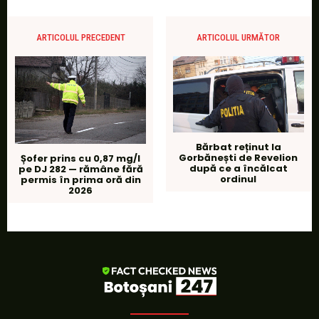
ARTICOLUL PRECEDENT
ARTICOLUL URMĂTOR
Bărbat reținut la
Gorbănești de Revelion
Șofer prins cu 0,87 mg/l
după ce a încălcat
pe DJ 282 — rămâne fără
ordinul
permis în prima oră din
2026