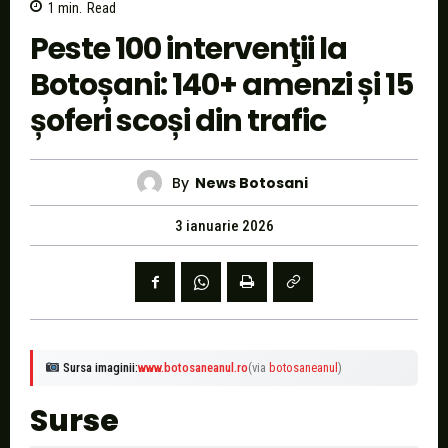
1
min.
Read
Peste 100 intervenţii la
Botoșani: 140+ amenzi și 15
șoferi scoși din trafic
By
News Botosani
3 ianuarie 2026
Sursa imaginii:
www.botosaneanul.ro
(via
botosaneanul
)
Surse