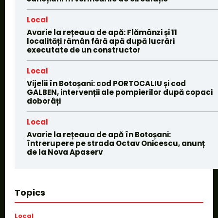
Local
Avarie la rețeaua de apă: Flămânzi și 11
localități rămân fără apă după lucrări
executate de un constructor
Local
Vijelii în Botoșani: cod PORTOCALIU și cod
GALBEN, intervenții ale pompierilor după copaci
doborâți
Local
Avarie la rețeaua de apă în Botoșani:
întrerupere pe strada Octav Onicescu, anunț
de la Nova Apaserv
Topics
Local