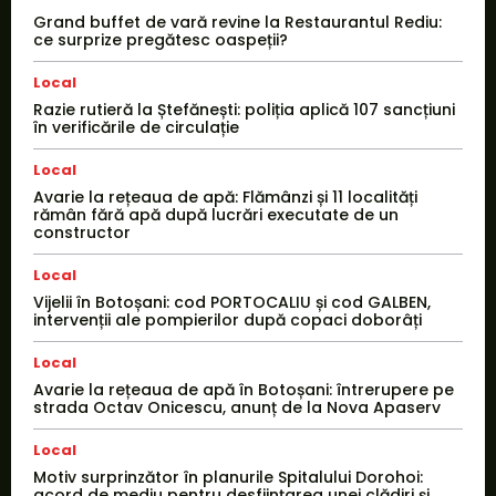
Grand buffet de vară revine la Restaurantul Rediu:
ce surprize pregătesc oaspeții?
Local
Razie rutieră la Ștefănești: poliția aplică 107 sancțiuni
în verificările de circulație
Local
Avarie la rețeaua de apă: Flămânzi și 11 localități
rămân fără apă după lucrări executate de un
constructor
Local
Vijelii în Botoșani: cod PORTOCALIU și cod GALBEN,
intervenții ale pompierilor după copaci doborâți
Local
Avarie la rețeaua de apă în Botoșani: întrerupere pe
strada Octav Onicescu, anunț de la Nova Apaserv
Local
Motiv surprinzător în planurile Spitalului Dorohoi:
acord de mediu pentru desființarea unei clădiri și