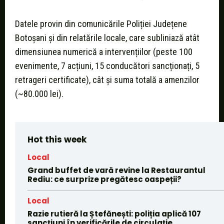
Datele provin din comunicările Poliției Județene
Botoșani și din relatările locale, care subliniază atât
dimensiunea numerică a intervențiilor (peste 100
evenimente, 7 acțiuni, 15 conducători sancționați, 5
retrageri certificate), cât și suma totală a amenzilor
(~80.000 lei).
Hot this week
Local
Grand buffet de vară revine la Restaurantul
Rediu: ce surprize pregătesc oaspeții?
Local
Razie rutieră la Ștefănești: poliția aplică 107
sancțiuni în verificările de circulație