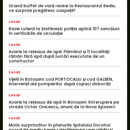
Grand buffet de vară revine la Restaurantul Rediu:
ce surprize pregătesc oaspeții?
Local
Razie rutieră la Ștefănești: poliția aplică 107 sancțiuni
în verificările de circulație
Local
Avarie la rețeaua de apă: Flămânzi și 11 localități
rămân fără apă după lucrări executate de un
constructor
Local
Vijelii în Botoșani: cod PORTOCALIU și cod GALBEN,
intervenții ale pompierilor după copaci doborâți
Local
Avarie la rețeaua de apă în Botoșani: întrerupere pe
strada Octav Onicescu, anunț de la Nova Apaserv
Local
Motiv surprinzător în planurile Spitalului Dorohoi:
acord de mediu pentru desființarea unei clădiri și