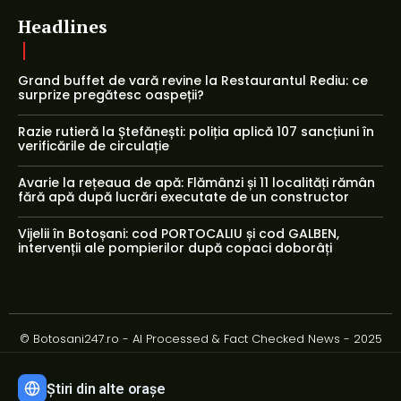
Headlines
Grand buffet de vară revine la Restaurantul Rediu: ce
surprize pregătesc oaspeții?
Razie rutieră la Ștefănești: poliția aplică 107 sancțiuni în
verificările de circulație
Avarie la rețeaua de apă: Flămânzi și 11 localități rămân
fără apă după lucrări executate de un constructor
Vijelii în Botoșani: cod PORTOCALIU și cod GALBEN,
intervenții ale pompierilor după copaci doborâți
© Botosani247.ro - AI Processed & Fact Checked News - 2025
Știri din alte orașe