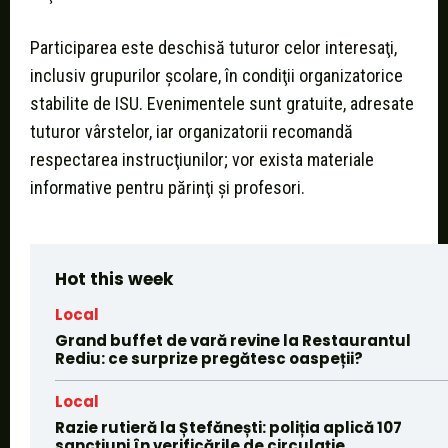
Participarea este deschisă tuturor celor interesaţi,
inclusiv grupurilor şcolare, în condiţii organizatorice
stabilite de ISU. Evenimentele sunt gratuite, adresate
tuturor vârstelor, iar organizatorii recomandă
respectarea instrucţiunilor; vor exista materiale
informative pentru părinţi şi profesori.
Hot this week
Local
Grand buffet de vară revine la Restaurantul
Rediu: ce surprize pregătesc oaspeții?
Local
Razie rutieră la Ștefănești: poliția aplică 107
sancțiuni în verificările de circulație