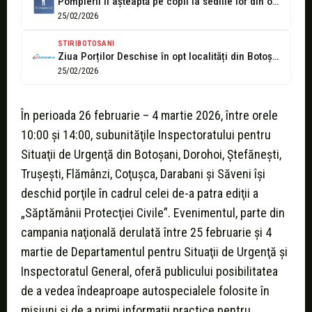
Pompierii îi așteaptă pe copii la sediile lor din opt localități
25/02/2026
STIRIBOTOSANI
Ziua Porților Deschise în opt localități din Botoșani!
25/02/2026
În perioada 26 februarie – 4 martie 2026, între orele
10:00 şi 14:00, subunităţile Inspectoratului pentru
Situaţii de Urgenţă din Botoşani, Dorohoi, Ştefăneşti,
Trușeşti, Flămânzi, Coţuşca, Darabani şi Săveni îşi
deschid porţile în cadrul celei de-a patra ediţii a
„Săptămânii Protecţiei Civile”. Evenimentul, parte din
campania naţională derulată între 25 februarie şi 4
martie de Departamentul pentru Situaţii de Urgenţă şi
Inspectoratul General, oferă publicului posibilitatea
de a vedea îndeaproape autospecialele folosite în
misiuni şi de a primi informaţii practice pentru