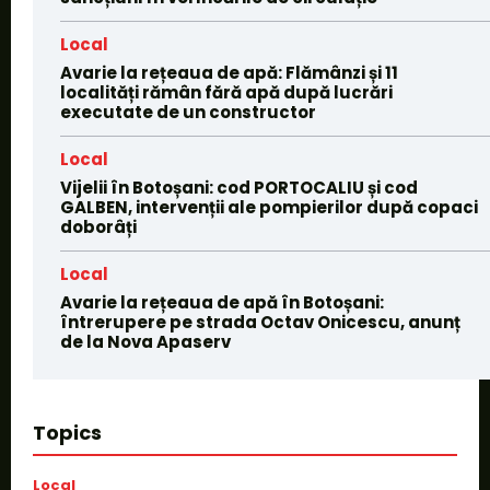
Local
Avarie la rețeaua de apă: Flămânzi și 11
localități rămân fără apă după lucrări
executate de un constructor
Local
Vijelii în Botoșani: cod PORTOCALIU și cod
GALBEN, intervenții ale pompierilor după copaci
doborâți
Local
Avarie la rețeaua de apă în Botoșani:
întrerupere pe strada Octav Onicescu, anunț
de la Nova Apaserv
Topics
Local