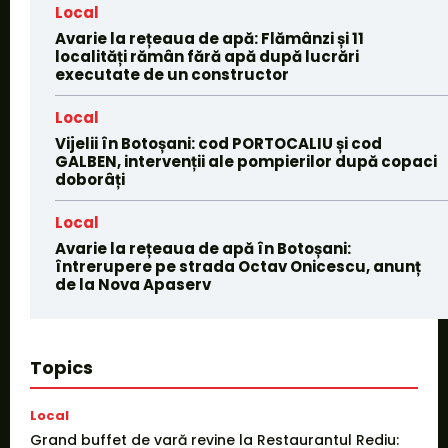
Local
Avarie la rețeaua de apă: Flămânzi și 11
localități rămân fără apă după lucrări
executate de un constructor
Local
Vijelii în Botoșani: cod PORTOCALIU și cod
GALBEN, intervenții ale pompierilor după copaci
doborâți
Local
Avarie la rețeaua de apă în Botoșani:
întrerupere pe strada Octav Onicescu, anunț
de la Nova Apaserv
Topics
Local
Grand buffet de vară revine la Restaurantul Rediu: