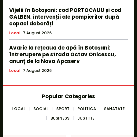
Vijelii în Botoșani: cod PORTOCALIU și cod
GALBEN, intervenții ale pompierilor după
copaci doborâți
Local
7 August 2026
Avarie la rețeaua de apă în Botoșani:
întrerupere pe strada Octav Onicescu,
anunț de la Nova Apaserv
Local
7 August 2026
Popular Categories
LOCAL
SOCIAL
SPORT
POLITICA
SANATATE
BUSINESS
JUSTITIE