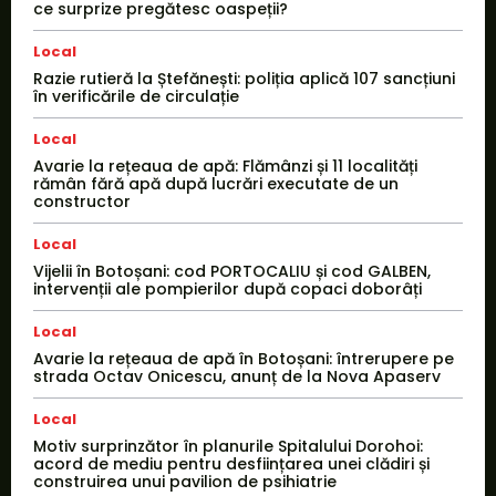
ce surprize pregătesc oaspeții?
Local
Razie rutieră la Ștefănești: poliția aplică 107 sancțiuni
în verificările de circulație
Local
Avarie la rețeaua de apă: Flămânzi și 11 localități
rămân fără apă după lucrări executate de un
constructor
Local
Vijelii în Botoșani: cod PORTOCALIU și cod GALBEN,
intervenții ale pompierilor după copaci doborâți
Local
Avarie la rețeaua de apă în Botoșani: întrerupere pe
strada Octav Onicescu, anunț de la Nova Apaserv
Local
Motiv surprinzător în planurile Spitalului Dorohoi:
acord de mediu pentru desființarea unei clădiri și
construirea unui pavilion de psihiatrie