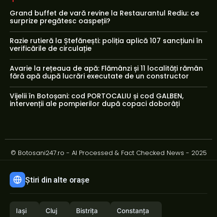
Grand buffet de vară revine la Restaurantul Rediu: ce
surprize pregătesc oaspeții?
Razie rutieră la Ștefănești: poliția aplică 107 sancțiuni în
verificările de circulație
Avarie la rețeaua de apă: Flămânzi și 11 localități rămân
fără apă după lucrări executate de un constructor
Vijelii în Botoșani: cod PORTOCALIU și cod GALBEN,
intervenții ale pompierilor după copaci doborâți
© Botosani247.ro - AI Processed & Fact Checked News - 2025
Știri din alte orașe
Iași
Cluj
Bistrița
Constanța