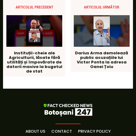
ARTICOLUL PRECEDENT
ARTICOLUL URMĂTOR
Instituții-cheie ale
Darius Arma demolează
Agriculturii, lăsate fără
public acuzațiile lui
utilități și împovărate de
Victor Ponta la adresa
datorii masive la bugetul
Oanei Țoiu
de stat
ABOUT US
CONTACT
PRIVACY POLICY