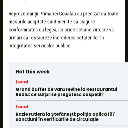
Reprezentanții Primăriei Copălău au precizat că toate
măsurile adoptate sunt menite să asigure
conformitatea cu legea, iar orice acțiune viitoare va
urmări să restaureze încrederea cetățenilor în
integritatea serviciilor publice.
Hot this week
Local
Grand buffet de vară revine la Restaurantul
Rediu: ce surprize pregătesc oaspeții?
Local
Razie rutieră la Ștefănești: poliția aplică 107
sancțiuni în verificările de circulație