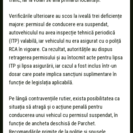
Verificările ulterioare au scos la iveală trei deficiențe
majore: permisul de conducere era suspendat,
autovehiculul nu avea inspecție tehnică periodică
(ITP) valabilă, iar vehiculul nu era asigurat cu o poliță
RCA în vigoare. Ca rezultat, autoritățile au dispus
retragerea permisului și au întocmit acte pentru lipsa
ITP și lipsa asigurării, iar cazul a fost inclus într-un
dosar care poate implica sancțiuni suplimentare în
funcție de legislația aplicabilă.
Pe lângă contravențiile rutier, exista posibilitatea ca
situația să atragă și o acțiune penală pentru
conducerea unui vehicul cu permisul suspendat, în
funcție de ancheta deschisă de Parchet.
Recomandările primite de la poliție și spusele