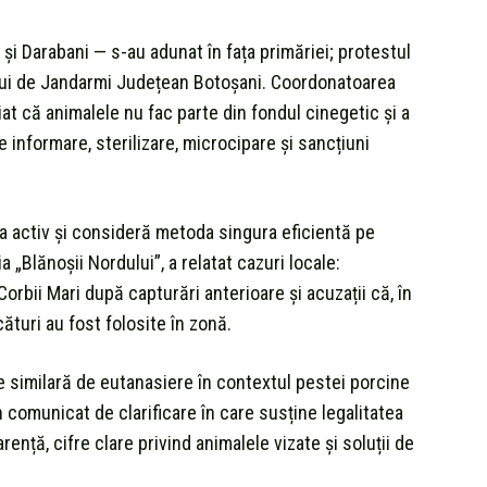
i și Darabani — s-au adunat în fața primăriei; protestul
lui de Jandarmi Județean Botoșani. Coordonatoarea
iat că animalele nu fac parte din fondul cinegetic și a
informare, sterilizare, microcipare și sancțiuni
 la activ și consideră metoda singura eficientă pe
„Blănoșii Nordului”, a relatat cazuri locale:
orbii Mari după capturări anterioare și acuzații că, în
ături au fost folosite în zonă.
e similară de eutanasiere în contextul pestei porcine
 comunicat de clarificare în care susține legalitatea
rență, cifre clare privind animalele vizate și soluții de