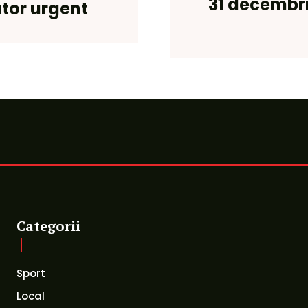
31 decembri
jutor urgent
Categorii
Sport
Local