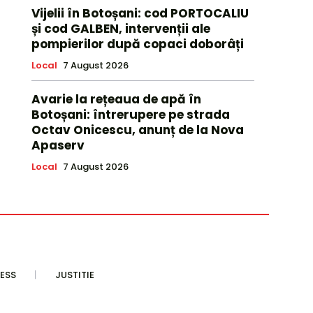
Vijelii în Botoșani: cod PORTOCALIU
și cod GALBEN, intervenții ale
pompierilor după copaci doborâți
Local
7 August 2026
Avarie la rețeaua de apă în
Botoșani: întrerupere pe strada
Octav Onicescu, anunț de la Nova
Apaserv
Local
7 August 2026
ESS
JUSTITIE