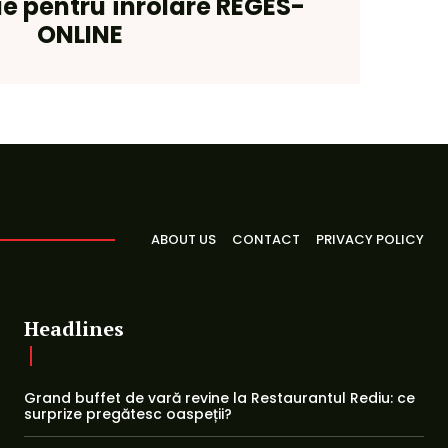
e pentru înrolare REGES-
ONLINE
ABOUT US
CONTACT
PRIVACY POLICY
Headlines
Grand buffet de vară revine la Restaurantul Rediu: ce
surprize pregătesc oaspeții?