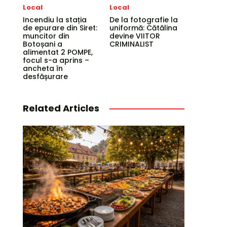
Local
Local
Incendiu la stația
De la fotografie la
de epurare din Siret:
uniformă: Cătălina
muncitor din
devine VIITOR
Botoșani a
CRIMINALIST
alimentat 2 POMPE,
focul s-a aprins –
ancheta în
desfășurare
Related Articles