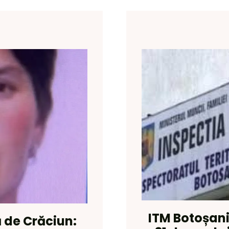
ITM Botoșani
 de Crăciun: