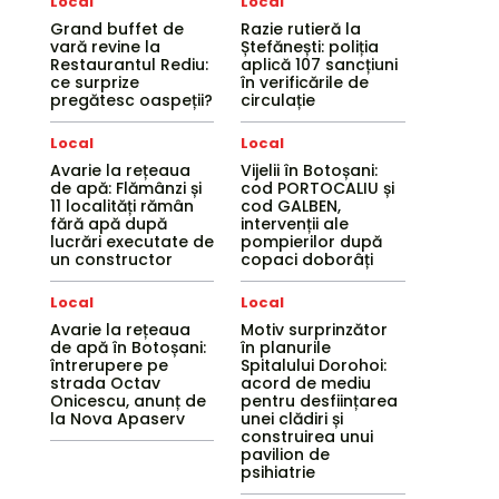
Local
Local
Grand buffet de
Razie rutieră la
vară revine la
Ștefănești: poliția
Restaurantul Rediu:
aplică 107 sancțiuni
ce surprize
în verificările de
pregătesc oaspeții?
circulație
Local
Local
Avarie la rețeaua
Vijelii în Botoșani:
de apă: Flămânzi și
cod PORTOCALIU și
11 localități rămân
cod GALBEN,
fără apă după
intervenții ale
lucrări executate de
pompierilor după
un constructor
copaci doborâți
Local
Local
Avarie la rețeaua
Motiv surprinzător
de apă în Botoșani:
în planurile
întrerupere pe
Spitalului Dorohoi:
strada Octav
acord de mediu
Onicescu, anunț de
pentru desființarea
la Nova Apaserv
unei clădiri și
construirea unui
pavilion de
psihiatrie