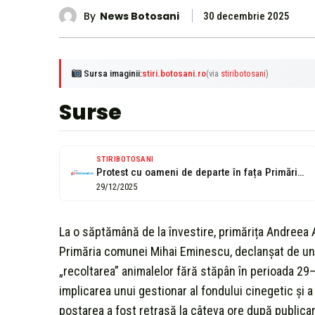
By
News Botosani
30 decembrie 2025
Sursa imaginii:
stiri.botosani.ro
(via
stiribotosani
)
Surse
STIRIBOTOSANI
Protest cu oameni de departe în fața Primăriei comunei Mihai Eminescu: „Este...
29/12/2025
La o săptămână de la învestire, primărița Andreea 
Primăria comunei Mihai Eminescu, declanșat de un a
„recoltarea” animalelor fără stăpân în perioada 2
implicarea unui gestionar al fondului cinegetic și a
postarea a fost retrasă la câteva ore după publicar