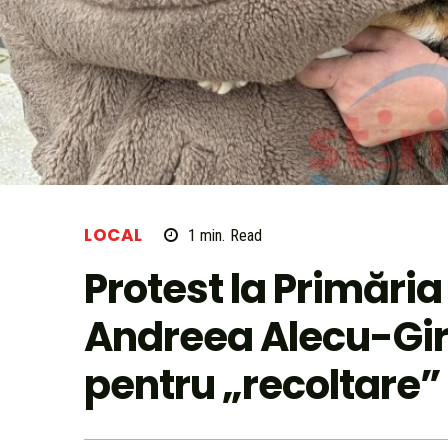
LOCAL
1
min.
Read
Protest la Primări
Andreea Alecu-Gi
pentru „recoltare”