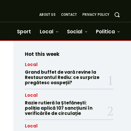
ABOUT US
CONTACT
PRIVACY POLICY
Sport
Local
Social
Politica
Hot this week
Local
Grand buffet de vară revine la
Restaurantul Rediu: ce surprize
pregătesc oaspeții?
Local
Razie rutieră la Ștefănești:
poliția aplică 107 sancțiuni în
verificările de circulație
Local