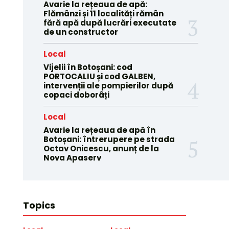
Avarie la rețeaua de apă:
Flămânzi și 11 localități rămân
fără apă după lucrări executate
de un constructor
Local
Vijelii în Botoșani: cod
PORTOCALIU și cod GALBEN,
intervenții ale pompierilor după
copaci doborâți
Local
Avarie la rețeaua de apă în
Botoșani: întrerupere pe strada
Octav Onicescu, anunț de la
Nova Apaserv
Topics