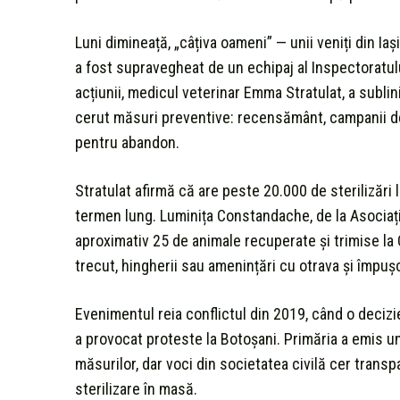
Luni dimineață, „câțiva oameni” — unii veniți din Iaș
a fost supravegheat de un echipaj al Inspectoratu
acțiunii, medicul veterinar Emma Stratulat, a sublin
cerut măsuri preventive: recensământ, campanii de 
pentru abandon.
Stratulat afirmă că are peste 20.000 de sterilizări
termen lung. Luminița Constandache, de la Asociația 
aproximativ 25 de animale recuperate și trimise la C
trecut, hingherii sau amenințări cu otrava și împușc
Evenimentul reia conflictul din 2019, când o decizi
a provocat proteste la Botoșani. Primăria a emis un
măsurilor, dar voci din societatea civilă cer transpa
sterilizare în masă.