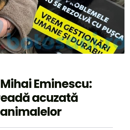
a Mihai Eminescu:
readă acuzată
 animalelor