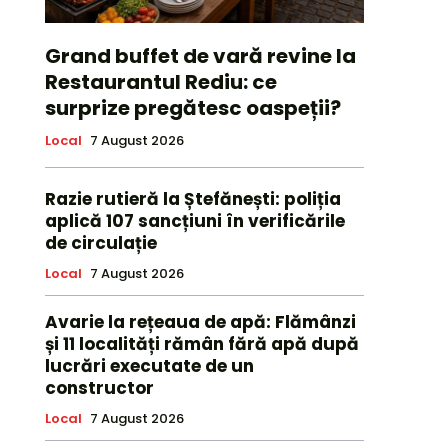
Grand buffet de vară revine la
Restaurantul Rediu: ce
surprize pregătesc oaspeții?
Local
7 August 2026
Razie rutieră la Ștefănești: poliția
aplică 107 sancțiuni în verificările
de circulație
Local
7 August 2026
Avarie la rețeaua de apă: Flămânzi
și 11 localități rămân fără apă după
lucrări executate de un
constructor
Local
7 August 2026