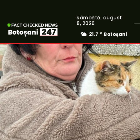
sâmbătă, august
8, 2026
21.7
Botoșani
C