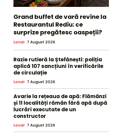
Grand buffet de vară revine la
Restaurantul Rediu: ce
surprize pregătesc oaspeții?
Local
7 August 2026
Razie rutieră la Ștefănești: poliția
aplică 107 sancțiuni în verificările
de circulație
Local
7 August 2026
Avarie la rețeaua de apă: Flămânzi
și 11 localități rămân fără apă după
lucrări executate de un
constructor
Local
7 August 2026