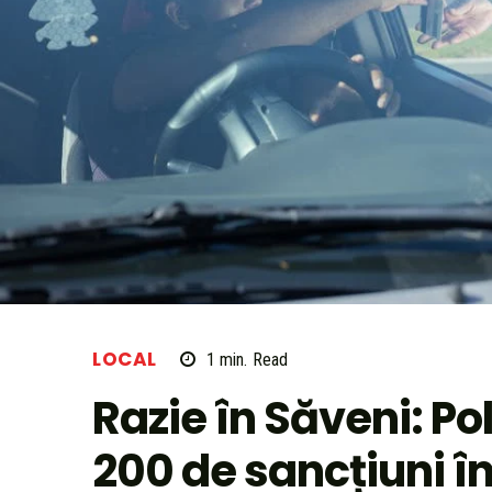
LOCAL
1
min.
Read
Razie în Săveni: Po
200 de sancțiuni în