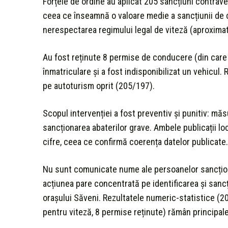
Forțele de ordine au aplicat 205 sancțiuni contraven
ceea ce înseamnă o valoare medie a sancțiunii de ci
nerespectarea regimului legal de viteză (aproximati
Au fost reținute 8 permise de conducere (din care 2
înmatriculare și a fost indisponibilizat un vehicul.
pe autoturism oprit (205/197).
Scopul intervenției a fost preventiv și punitiv: m
sancționarea abaterilor grave. Ambele publicații l
cifre, ceea ce confirmă coerența datelor publicate.
Nu sunt comunicate nume ale persoanelor sancționat
acțiunea pare concentrată pe identificarea și sancț
orașului Săveni. Rezultatele numeric-statistice (20
pentru viteză, 8 permise reținute) rămân principalel