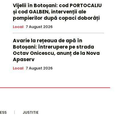
Vijelii în Botoșani: cod PORTOCALIU
și cod GALBEN, intervenții ale
pompierilor după copaci doborâți
Local
7 August 2026
Avarie la rețeaua de apă în
Botoșani: întrerupere pe strada
Octav Onicescu, anunț de la Nova
Apaserv
Local
7 August 2026
ESS
JUSTITIE