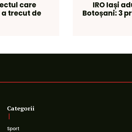
iectul care
IRO Iași a
 a trecut de
Botoșani: 3 p
Categorii
Sport