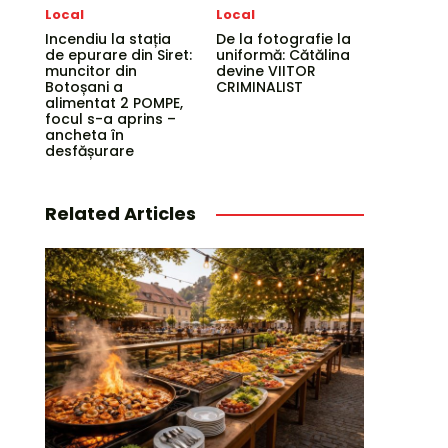
Local
Local
Incendiu la stația
De la fotografie la
de epurare din Siret:
uniformă: Cătălina
muncitor din
devine VIITOR
Botoșani a
CRIMINALIST
alimentat 2 POMPE,
focul s-a aprins –
ancheta în
desfășurare
Related Articles