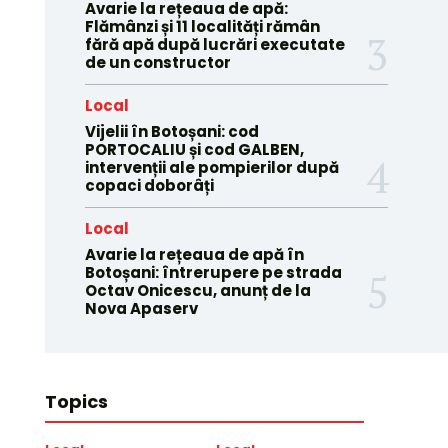
Avarie la rețeaua de apă:
Flămânzi și 11 localități rămân
fără apă după lucrări executate
de un constructor
Local
Vijelii în Botoșani: cod
PORTOCALIU și cod GALBEN,
intervenții ale pompierilor după
copaci doborâți
Local
Avarie la rețeaua de apă în
Botoșani: întrerupere pe strada
Octav Onicescu, anunț de la
Nova Apaserv
Topics