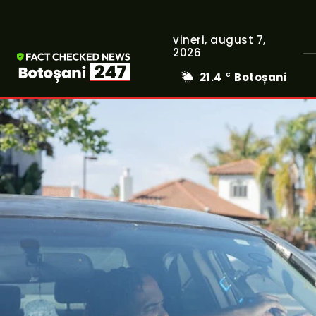
vineri, august 7,
2026
21.4
Botoșani
C