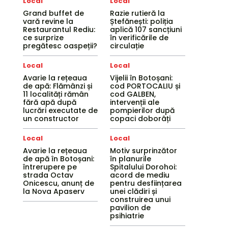
Local
Local
Grand buffet de
Razie rutieră la
vară revine la
Ștefănești: poliția
Restaurantul Rediu:
aplică 107 sancțiuni
ce surprize
în verificările de
pregătesc oaspeții?
circulație
Local
Local
Avarie la rețeaua
Vijelii în Botoșani:
de apă: Flămânzi și
cod PORTOCALIU și
11 localități rămân
cod GALBEN,
fără apă după
intervenții ale
lucrări executate de
pompierilor după
un constructor
copaci doborâți
Local
Local
Avarie la rețeaua
Motiv surprinzător
de apă în Botoșani:
în planurile
întrerupere pe
Spitalului Dorohoi:
strada Octav
acord de mediu
Onicescu, anunț de
pentru desființarea
la Nova Apaserv
unei clădiri și
construirea unui
pavilion de
psihiatrie