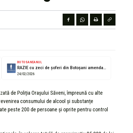
BOTOSANEANUL
RAZIE cu zeci de șoferi din Botoșani amendați din același motiv
24/02/2026
zată de Poliția Orașului Săveni, împreună cu alte
 prevenirea consumului de alcool și substanțe
imate peste 200 de persoane și oprite pentru control