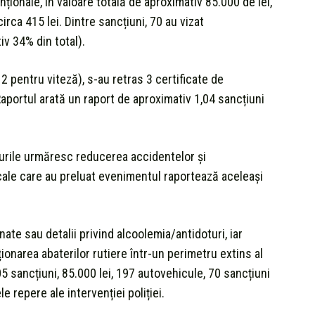
ționale, în valoare totală de aproximativ 85.000 de lei,
rca 415 lei. Dintre sancțiuni, 70 au vizat
v 34% din total).
 pentru viteză), s-au retras 3 certificate de
 Raportul arată un raport de aproximativ 1,04 sancțiuni
ăsurile urmăresc reducerea accidentelor și
ocale care au preluat evenimentul raportează aceleași
e sau detalii privind alcoolemia/antidoturi, iar
ionarea abaterilor rutiere într-un perimetru extins al
5 sancțiuni, 85.000 lei, 197 autovehicule, 70 sancțiuni
e repere ale intervenției poliției.