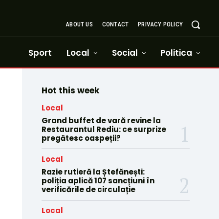
ABOUT US
CONTACT
PRIVACY POLICY
Sport
Local
Social
Politica
Hot this week
Local
Grand buffet de vară revine la
Restaurantul Rediu: ce surprize
pregătesc oaspeții?
Local
Razie rutieră la Ștefănești:
poliția aplică 107 sancțiuni în
verificările de circulație
Local