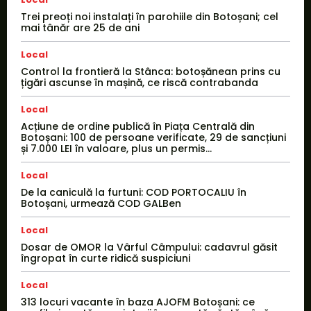
Trei preoți noi instalați în parohiile din Botoșani; cel
mai tânăr are 25 de ani
Local
Control la frontieră la Stânca: botoșănean prins cu
țigări ascunse în mașină, ce riscă contrabanda
Local
Acțiune de ordine publică în Piața Centrală din
Botoșani: 100 de persoane verificate, 29 de sancțiuni
și 7.000 LEI în valoare, plus un permis...
Local
De la caniculă la furtuni: COD PORTOCALIU în
Botoșani, urmează COD GALBen
Local
Dosar de OMOR la Vârful Câmpului: cadavrul găsit
îngropat în curte ridică suspiciuni
Local
313 locuri vacante în baza AJOFM Botoșani: ce