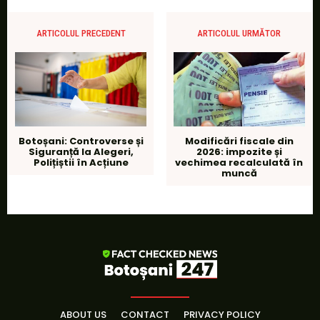
ARTICOLUL PRECEDENT
ARTICOLUL URMĂTOR
Modificări fiscale din
Botoșani: Controverse și
2026: impozite și
Siguranță la Alegeri,
vechimea recalculată în
Polițiștii în Acțiune
muncă
ABOUT US
CONTACT
PRIVACY POLICY