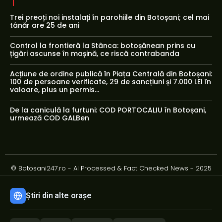
Trei preoți noi instalați în parohiile din Botoșani; cel mai
tânăr are 25 de ani
Control la frontieră la Stânca: botoșănean prins cu
țigări ascunse în mașină, ce riscă contrabanda
Acțiune de ordine publică în Piața Centrală din Botoșani:
100 de persoane verificate, 29 de sancțiuni și 7.000 LEI în
valoare, plus un permis...
De la caniculă la furtuni: COD PORTOCALIU în Botoșani,
urmează COD GALBen
© Botosani247.ro - AI Processed & Fact Checked News - 2025
Știri din alte orașe