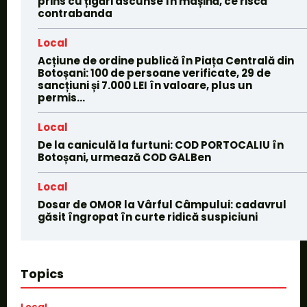
prins cu țigări ascunse în mașină, ce riscă
contrabanda
Local
Acțiune de ordine publică în Piața Centrală din
Botoșani: 100 de persoane verificate, 29 de
sancțiuni și 7.000 LEI în valoare, plus un
permis...
Local
De la caniculă la furtuni: COD PORTOCALIU în
Botoșani, urmează COD GALBen
Local
Dosar de OMOR la Vârful Câmpului: cadavrul
găsit îngropat în curte ridică suspiciuni
Topics
Local