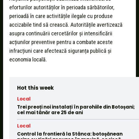
eforturilor autorităților în perioada sărbătorilor,
perioadă în care activitățile ilegale cu produse
accizabile tind să crească. Autoritățile avertizează
asupra continuării cercetărilor și intensificării
acțiunilor preventive pentru a combate aceste
infracțiuni care afectează siguranța publică și
economia locală.
Hot this week
Local
Trei preoți noi instalați în parohiile din Botoșani;
cel mai tânăr are 25 de ani
Local
Control la frontieră la Stânca: botoșănean