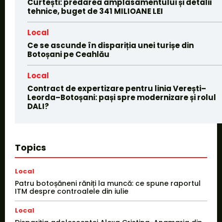
Curtești: predarea amplasamentului și detalii
tehnice, buget de 341 MILIOANE LEI
Local
Ce se ascunde în dispariția unei turișe din
Botoșani pe Ceahlău
Local
Contract de expertizare pentru linia Verești–
Leorda–Botoșani: pași spre modernizare și rolul
DALI?
Topics
Local
Patru botoșăneni răniți la muncă: ce spune raportul
ITM despre controalele din iulie
Local