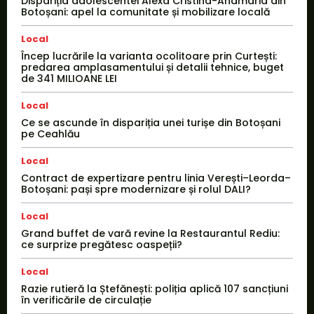
Dispariția adolescentei Alexa Cristina-Anamaria din
Botoșani: apel la comunitate și mobilizare locală
Local
Încep lucrările la varianta ocolitoare prin Curtești:
predarea amplasamentului și detalii tehnice, buget
de 341 MILIOANE LEI
Local
Ce se ascunde în dispariția unei turișe din Botoșani
pe Ceahlău
Local
Contract de expertizare pentru linia Verești–Leorda–
Botoșani: pași spre modernizare și rolul DALI?
Local
Grand buffet de vară revine la Restaurantul Rediu:
ce surprize pregătesc oaspeții?
Local
Razie rutieră la Ștefănești: poliția aplică 107 sancțiuni
în verificările de circulație