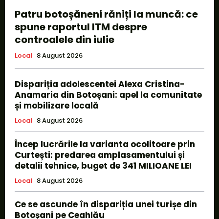
Patru botoșăneni răniți la muncă: ce
spune raportul ITM despre
controalele din iulie
Local
8 August 2026
Dispariția adolescentei Alexa Cristina-
Anamaria din Botoșani: apel la comunitate
și mobilizare locală
Local
8 August 2026
Încep lucrările la varianta ocolitoare prin
Curtești: predarea amplasamentului și
detalii tehnice, buget de 341 MILIOANE LEI
Local
8 August 2026
Ce se ascunde în dispariția unei turișe din
Botoșani pe Ceahlău