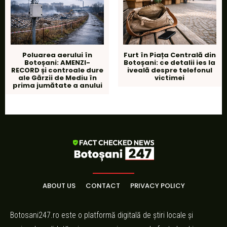
Poluarea aerului în
Furt în Piața Centrală din
Botoșani: AMENZI-
Botoșani: ce detalii ies la
RECORD și controale dure
iveală despre telefonul
ale Gărzii de Mediu în
victimei
prima jumătate a anului
ABOUT US
CONTACT
PRIVACY POLICY
Botosani247.ro este o platformă digitală de știri locale și