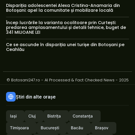
Dispariția adolescentei Alexa Cristina-Anamaria din
Botoșani: apel la comunitate și mobilizare locală
Încep lucrările la varianta ocolitoare prin Curtești:
predarea amplasamentului și detalii tehnice, buget de
341 MILIOANE LEI
Ce se ascunde în dispariția unei turișe din Botoșani pe
Ceahlău
© Botosani247.ro - AI Processed & Fact Checked News - 2025
Știri din alte orașe
Iași
Cluj
Bistrița
Constanța
Timișoara
București
Bacău
Brașov