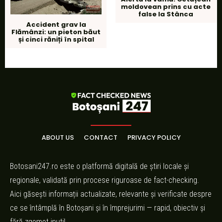
moldovean prins cu acte
false la Stânca
Accident grav la
Flămânzi: un pieton băut
și cinci răniți în spital
ABOUT US
CONTACT
PRIVACY POLICY
Botosani247.ro este o platformă digitală de știri locale și
regionale, validată prin procese riguroase de fact-checking.
Aici găsești informații actualizate, relevante și verificate despre
ce se întâmplă în Botoșani și în împrejurimi — rapid, obiectiv și
fără zgomot inutil.