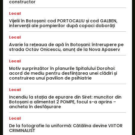
constructor
Local
Vijelii în Botoșani: cod PORTOCALIU și cod GALBEN,
intervenții ale pompierilor după copaci doborâți
Local
Avarie la rețeaua de apă în Botoșani: întrerupere pe
strada Octav Onicescu, anunț de la Nova Apaserv
Local
Motiv surprinzător în planurile Spitalului Dorohoi:
acord de mediu pentru desființarea unei clădiri și
construirea unui pavilion de psihiatrie
Local
Incendiu la stația de epurare din Siret: muncitor din
Botoșani a alimentat 2 POMPE, focul s-a aprins –
ancheta în desfășurare
Local
De la fotografie la uniformă: Cătălina devine VIITOR
CRIMINALIST