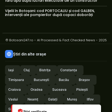
fără apă după lucrări executate de un constructor
Vijelii în Botoșani: cod PORTOCALIU și cod GALBEN,
intervenții ale pompierilor după copaci doborâți
© Botosani247.ro - AI Processed & Fact Checked News - 2025
Știri din alte orașe
Iași
Cluj
Bistrița
Constanța
Timișoara
București
Bacău
Brașov
Craiova
Oradea
Suceava
Ploiești
Vaslui
Neamț
Galați
Mureș
Ilfov
Sibiu
Arad
Alba
Tulcea
Olt
Știri verificate