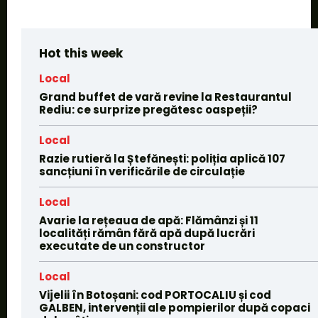
Hot this week
Local
Grand buffet de vară revine la Restaurantul
Rediu: ce surprize pregătesc oaspeții?
Local
Razie rutieră la Ștefănești: poliția aplică 107
sancțiuni în verificările de circulație
Local
Avarie la rețeaua de apă: Flămânzi și 11
localități rămân fără apă după lucrări
executate de un constructor
Local
Vijelii în Botoșani: cod PORTOCALIU și cod
GALBEN, intervenții ale pompierilor după copaci