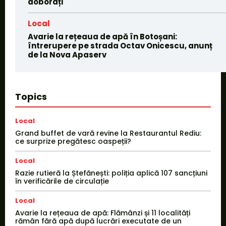
doborâți
Local
Avarie la rețeaua de apă în Botoșani:
întrerupere pe strada Octav Onicescu, anunț
de la Nova Apaserv
Topics
Local
Grand buffet de vară revine la Restaurantul Rediu:
ce surprize pregătesc oaspeții?
Local
Razie rutieră la Ștefănești: poliția aplică 107 sancțiuni
în verificările de circulație
Local
Avarie la rețeaua de apă: Flămânzi și 11 localități
rămân fără apă după lucrări executate de un