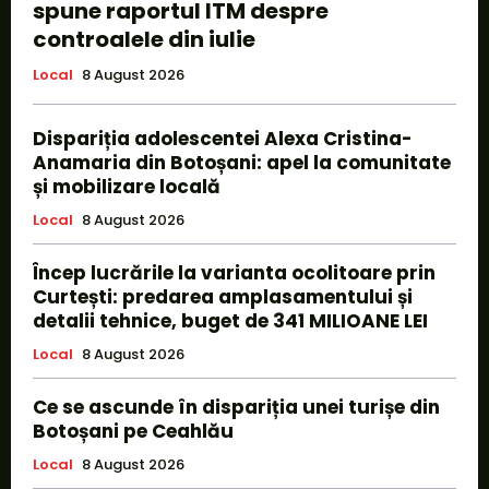
spune raportul ITM despre
controalele din iulie
Local
8 August 2026
Dispariția adolescentei Alexa Cristina-
Anamaria din Botoșani: apel la comunitate
și mobilizare locală
Local
8 August 2026
Încep lucrările la varianta ocolitoare prin
Curtești: predarea amplasamentului și
detalii tehnice, buget de 341 MILIOANE LEI
Local
8 August 2026
Ce se ascunde în dispariția unei turișe din
Botoșani pe Ceahlău
Local
8 August 2026