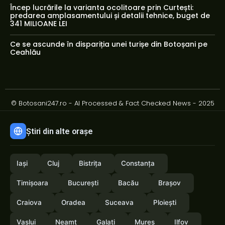
Încep lucrările la varianta ocolitoare prin Curtești:
predarea amplasamentului și detalii tehnice, buget de
341 MILIOANE LEI
Ce se ascunde în dispariția unei turișe din Botoșani pe
Ceahlău
© Botosani247.ro - AI Processed & Fact Checked News - 2025
Știri din alte orașe
Iași
Cluj
Bistrița
Constanța
Timișoara
București
Bacău
Brașov
Craiova
Oradea
Suceava
Ploiești
Vaslui
Neamț
Galați
Mureș
Ilfov