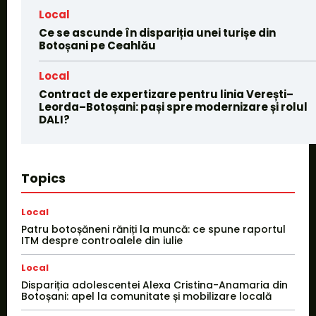
Local
Ce se ascunde în dispariția unei turișe din
Botoșani pe Ceahlău
Local
Contract de expertizare pentru linia Verești–
Leorda–Botoșani: pași spre modernizare și rolul
DALI?
Topics
Local
Patru botoșăneni răniți la muncă: ce spune raportul
ITM despre controalele din iulie
Local
Dispariția adolescentei Alexa Cristina-Anamaria din
Botoșani: apel la comunitate și mobilizare locală