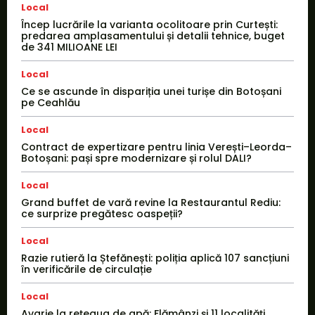
Local
Încep lucrările la varianta ocolitoare prin Curtești:
predarea amplasamentului și detalii tehnice, buget
de 341 MILIOANE LEI
Local
Ce se ascunde în dispariția unei turișe din Botoșani
pe Ceahlău
Local
Contract de expertizare pentru linia Verești–Leorda–
Botoșani: pași spre modernizare și rolul DALI?
Local
Grand buffet de vară revine la Restaurantul Rediu:
ce surprize pregătesc oaspeții?
Local
Razie rutieră la Ștefănești: poliția aplică 107 sancțiuni
în verificările de circulație
Local
Avarie la rețeaua de apă: Flămânzi și 11 localități