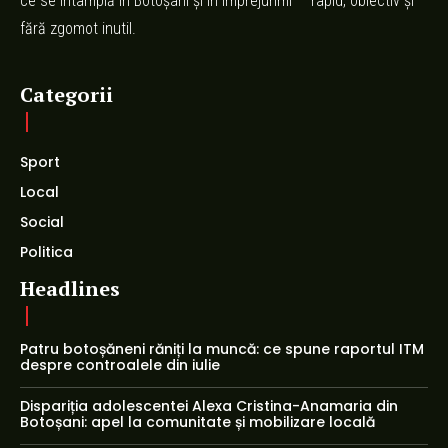
ce se întâmplă în Botoșani și în împrejurimi — rapid, obiectiv și
fără zgomot inutil.
Categorii
Sport
Local
Social
Politica
Headlines
Patru botoșăneni răniți la muncă: ce spune raportul ITM
despre controalele din iulie
Dispariția adolescentei Alexa Cristina-Anamaria din
Botoșani: apel la comunitate și mobilizare locală