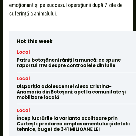
emoționant și pe succesul operațiunii după 7 zile de
suferință a animalului.
Hot this week
Local
Patru botoșăneni răniți la muncă: ce spune
raportul ITM despre controalele din iulie
Local
Dispariția adolescentei Alexa Cristina-
Anamaria din Botoșani: apel la comunitate și
mobilizare locală
Local
Încep lucrările la varianta ocolitoare prin
Curtești: predarea amplasamentului și detalii
tehnice, buget de 341 MILIOANE LEI