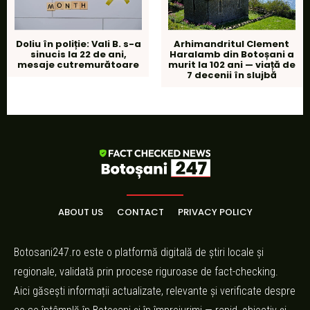
Doliu în poliție: Vali B. s-a
Arhimandritul Clement
sinucis la 22 de ani,
Haralamb din Botoșani a
mesaje cutremurătoare
murit la 102 ani — viață de
7 decenii în slujbă
ABOUT US
CONTACT
PRIVACY POLICY
Botosani247.ro este o platformă digitală de știri locale și
regionale, validată prin procese riguroase de fact-checking.
Aici găsești informații actualizate, relevante și verificate despre