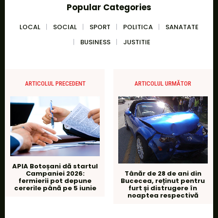
Popular Categories
LOCAL
SOCIAL
SPORT
POLITICA
SANATATE
BUSINESS
JUSTITIE
ARTICOLUL PRECEDENT
ARTICOLUL URMĂTOR
APIA Botoșani dă startul
Campaniei 2026:
Tânăr de 28 de ani din
fermierii pot depune
Bucecea, reținut pentru
cererile până pe 5 iunie
furt și distrugere în
noaptea respectivă