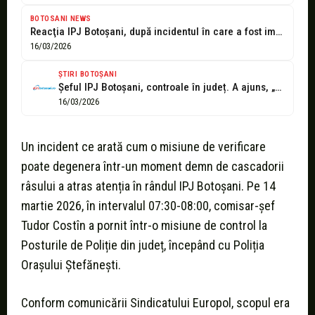
BOTOSANI NEWS
Reacţia IPJ Botoşani, după incidentul în care a fost implicat comisarul şef...
16/03/2026
ȘTIRI BOTOȘANI
Șeful IPJ Botoșani, controale în județ. A ajuns, „din greșeală”, să verifice...
16/03/2026
Un incident ce arată cum o misiune de verificare
poate degenera într-un moment demn de cascadorii
râsului a atras atenția în rândul IPJ Botoșani. Pe 14
martie 2026, în intervalul 07:30-08:00, comisar-șef
Tudor Costîn a pornit într-o misiune de control la
Posturile de Poliție din județ, începând cu Poliția
Orașului Ștefănești.
Conform comunicării Sindicatului Europol, scopul era