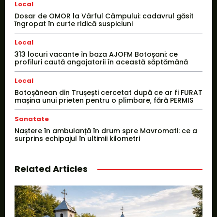
Local
Dosar de OMOR la Vârful Câmpului: cadavrul găsit
îngropat în curte ridică suspiciuni
Local
313 locuri vacante în baza AJOFM Botoșani: ce
profiluri caută angajatorii în această săptămână
Local
Botoșănean din Trușești cercetat după ce ar fi FURAT
mașina unui prieten pentru o plimbare, fără PERMIS
Sanatate
Naștere în ambulanță în drum spre Mavromati: ce a
surprins echipajul în ultimii kilometri
Related Articles