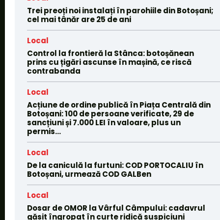
Trei preoți noi instalați în parohiile din Botoșani;
cel mai tânăr are 25 de ani
Local
Control la frontieră la Stânca: botoșănean
prins cu țigări ascunse în mașină, ce riscă
contrabanda
Local
Acțiune de ordine publică în Piața Centrală din
Botoșani: 100 de persoane verificate, 29 de
sancțiuni și 7.000 LEI în valoare, plus un
permis...
Local
De la caniculă la furtuni: COD PORTOCALIU în
Botoșani, urmează COD GALBen
Local
Dosar de OMOR la Vârful Câmpului: cadavrul
găsit îngropat în curte ridică suspiciuni