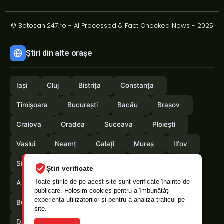
© Botosani247.ro - AI Processed & Fact Checked News - 2025
Știri din alte orașe
Iași
Cluj
Bistrița
Constanța
Timișoara
București
Bacău
Brașov
Craiova
Oradea
Suceava
Ploiești
Vaslui
Neamț
Galați
Mureș
Ilfov
Sibiu
Arad
Alba
Tulcea
Olt
Știri verificate
Toate știrile de pe acest site sunt verificate înainte de
Arges
Maramures
Vrancea
Satumare
publicare. Folosim cookies pentru a îmbunătăți
experiența utilizatorilor și pentru a analiza traficul pe
Buzau
Braila
Calarasi
Caras-Severin
site.
Dambovita
Giurgiu
Gorj
Hunedoara