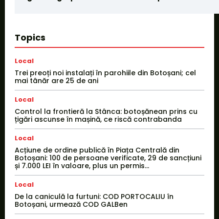
Topics
Local
Trei preoți noi instalați în parohiile din Botoșani; cel
mai tânăr are 25 de ani
Local
Control la frontieră la Stânca: botoșănean prins cu
țigări ascunse în mașină, ce riscă contrabanda
Local
Acțiune de ordine publică în Piața Centrală din
Botoșani: 100 de persoane verificate, 29 de sancțiuni
și 7.000 LEI în valoare, plus un permis...
Local
De la caniculă la furtuni: COD PORTOCALIU în
Botoșani, urmează COD GALBen