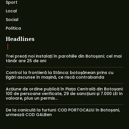
Sport
Local
Social
Politica
Headlines
Trei preoți noi instalați în parohiile din Botoșani; cel mai
tânăr are 25 de ani
Control la frontieră la Stânca: botoșănean prins cu
țigări ascunse în mașină, ce riscă contrabanda
Acțiune de ordine publică în Piața Centrală din Botoșani:
100 de persoane verificate, 29 de sancțiuni și 7.000 LEI în
valoare, plus un permis...
De la caniculă la furtuni: COD PORTOCALIU în Botoșani,
urmează COD GALBen