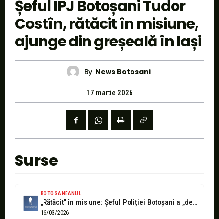
Șeful IPJ Botoșani Tudor
Costîn, rătăcit în misiune,
ajunge din greșeală în Iași
By
News Botosani
17 martie 2026
Surse
BOTOSANEANUL
„Rătăcit” în misiune: Șeful Poliției Botoșani a „descins” din greșeală într-o secție...
16/03/2026