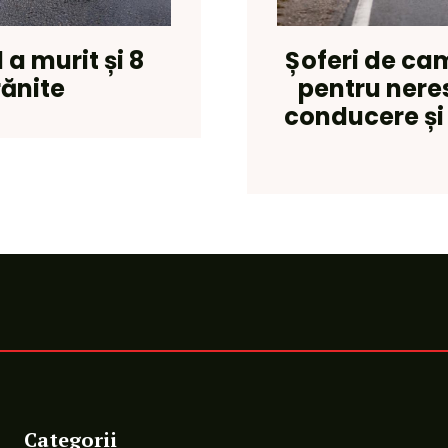
 a murit și 8
Șoferi de ca
rănite
pentru nere
conducere și
Categorii