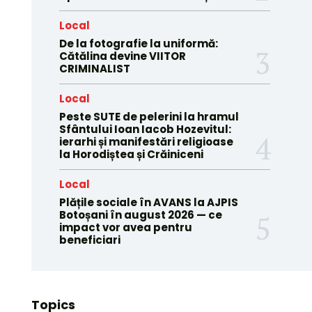
Local
De la fotografie la uniformă:
Cătălina devine VIITOR
CRIMINALIST
Local
Peste SUTE de pelerini la hramul
Sfântului Ioan Iacob Hozevitul:
ierarhi și manifestări religioase
la Horodiștea și Crăiniceni
Local
Plățile sociale în AVANS la AJPIS
Botoșani în august 2026 — ce
impact vor avea pentru
beneficiari
Topics