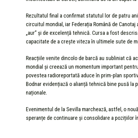
Rezultatul final a confirmat statutul lor de patru an
circuitul mondial, iar Federația Română de Canotaj 
„aur” și de excelență tehnică. Cursa a fost descris
capacitate de a crește viteza în ultimele sute de m
Reacțiile venite dincolo de barcă au subliniat că a
mondial și creează un momentum important pentru 
povestea radioreportată aduce în prim-plan sporti
Bodnar evidențiază o alianță tehnică bine pusă la p
naționale.
Evenimentul de la Sevilla marchează, astfel, o nou
speranțe de continuare și consolidare a pozițiilor în