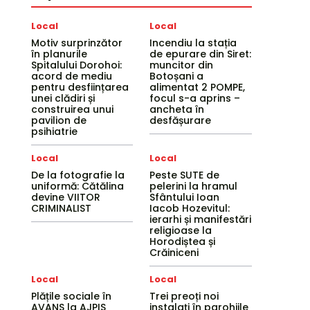
Local
Local
Motiv surprinzător
Incendiu la stația
în planurile
de epurare din Siret:
Spitalului Dorohoi:
muncitor din
acord de mediu
Botoșani a
pentru desființarea
alimentat 2 POMPE,
unei clădiri și
focul s-a aprins –
construirea unui
ancheta în
pavilion de
desfășurare
psihiatrie
Local
Local
De la fotografie la
Peste SUTE de
uniformă: Cătălina
pelerini la hramul
devine VIITOR
Sfântului Ioan
CRIMINALIST
Iacob Hozevitul:
ierarhi și manifestări
religioase la
Horodiștea și
Crăiniceni
Local
Local
Plățile sociale în
Trei preoți noi
AVANS la AJPIS
instalați în parohiile