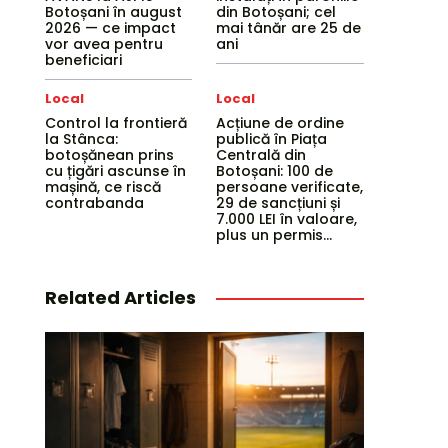
Botoșani în august
din Botoșani; cel
2026 — ce impact
mai tânăr are 25 de
vor avea pentru
ani
beneficiari
Local
Local
Control la frontieră
Acțiune de ordine
la Stânca:
publică în Piața
botoșănean prins
Centrală din
cu țigări ascunse în
Botoșani: 100 de
mașină, ce riscă
persoane verificate,
contrabanda
29 de sancțiuni și
7.000 LEI în valoare,
plus un permis...
Related Articles