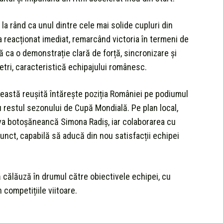
i la rând ca unul dintre cele mai solide cupluri din
a reacționat imediat, remarcând victoria în termeni de
ă ca o demonstrație clară de forță, sincronizare și
etri, caracteristică echipajului românesc.
ceastă reușită întărește poziția României pe podiumul
restul sezonului de Cupă Mondială. Pe plan local,
va botoșăneancă Simona Radiș, iar colaborarea cu
unct, capabilă să aducă din nou satisfacții echipei
ă călăuză în drumul către obiectivele echipei, cu
 competițiile viitoare.