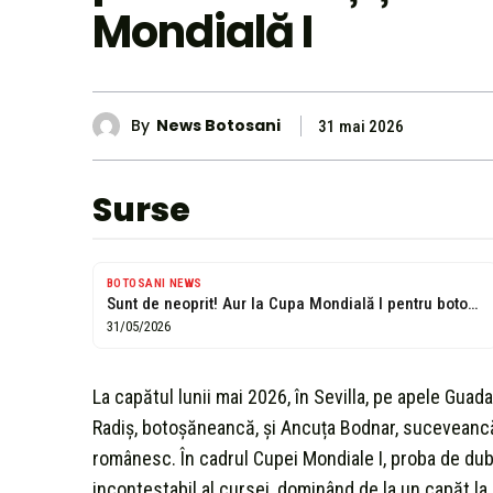
Mondială I
By
News Botosani
31 mai 2026
Surse
BOTOSANI NEWS
Sunt de neoprit! Aur la Cupa Mondială I pentru botoșăneanca Simona Radiș...
31/05/2026
La capătul lunii mai 2026, în Sevilla, pe apele Gua
Radiș, botoșăneancă, și Ancuța Bodnar, suceveancă, 
românesc. În cadrul Cupei Mondiale I, proba de dubl
incontestabil al cursei, dominând de la un capăt la 