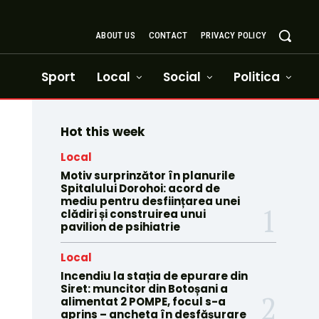
ABOUT US
CONTACT
PRIVACY POLICY
Sport
Local
Social
Politica
Hot this week
Local
Motiv surprinzător în planurile
Spitalului Dorohoi: acord de
mediu pentru desființarea unei
clădiri și construirea unui
pavilion de psihiatrie
Local
Incendiu la stația de epurare din
Siret: muncitor din Botoșani a
alimentat 2 POMPE, focul s-a
aprins – ancheta în desfășurare