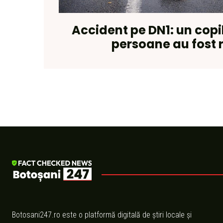
Accident pe DN1: un copil
persoane au fost 
Botosani247.ro este o platformă digitală de știri locale și