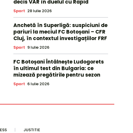
decis VAR în duelul cu Rapid
Sport
28 Iulie 2026
Anchetă în Superligă: suspiciuni de
pariuri la meciul FC Botoșani – CFR
Cluj, în contextul investigațiilor FRF
Sport
9 Iulie 2026
FC Botoșani Întâlnește Ludogorets
în ultimul test din Bulgaria: ce
mizează pregătirile pentru sezon
Sport
6 Iulie 2026
ESS
JUSTITIE