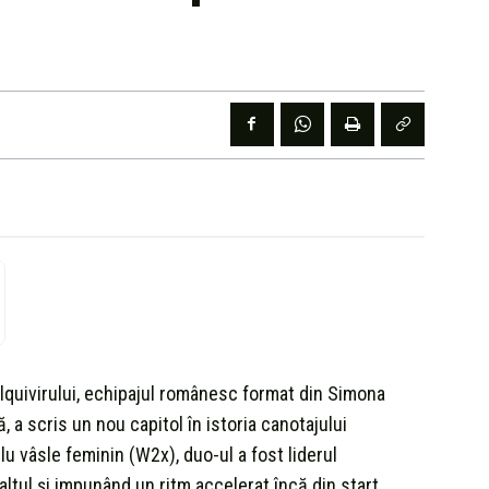
dalquivirului, echipajul românesc format din Simona
a scris un nou capitol în istoria canotajului
u vâsle feminin (W2x), duo-ul a fost liderul
altul și impunând un ritm accelerat încă din start.