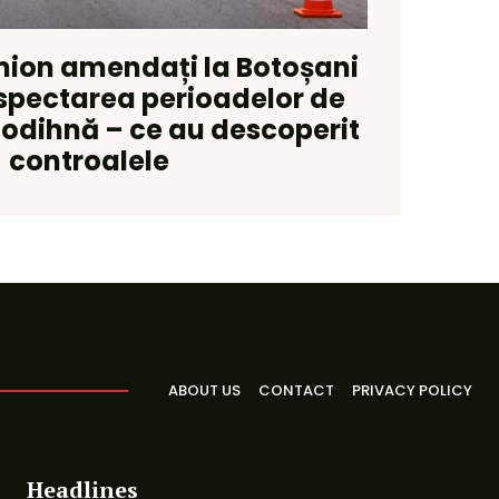
mion amendați la Botoșani
spectarea perioadelor de
 odihnă – ce au descoperit
controalele
ABOUT US
CONTACT
PRIVACY POLICY
Headlines