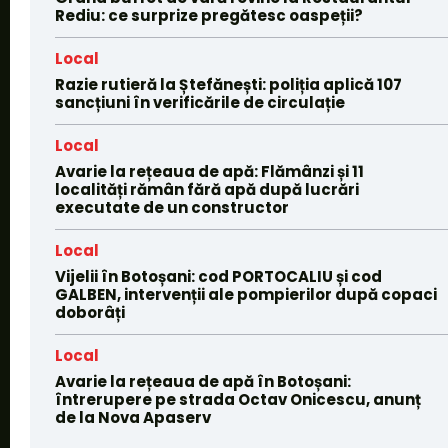
Rediu: ce surprize pregătesc oaspeții?
Local
Razie rutieră la Ștefănești: poliția aplică 107
sancțiuni în verificările de circulație
Local
Avarie la rețeaua de apă: Flămânzi și 11
localități rămân fără apă după lucrări
executate de un constructor
Local
Vijelii în Botoșani: cod PORTOCALIU și cod
GALBEN, intervenții ale pompierilor după copaci
doborâți
Local
Avarie la rețeaua de apă în Botoșani:
întrerupere pe strada Octav Onicescu, anunț
de la Nova Apaserv