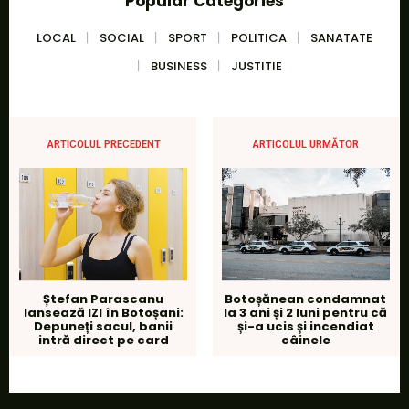
Popular Categories
LOCAL
SOCIAL
SPORT
POLITICA
SANATATE
BUSINESS
JUSTITIE
ARTICOLUL PRECEDENT
ARTICOLUL URMĂTOR
Ștefan Parascanu
Botoșănean condamnat
lansează IZI în Botoșani:
la 3 ani și 2 luni pentru că
Depuneți sacul, banii
și-a ucis și incendiat
intră direct pe card
câinele