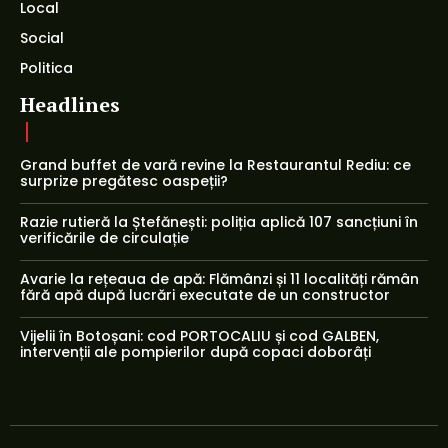
Local
Social
Politica
Headlines
Grand buffet de vară revine la Restaurantul Rediu: ce
surprize pregătesc oaspeții?
Razie rutieră la Ștefănești: poliția aplică 107 sancțiuni în
verificările de circulație
Avarie la rețeaua de apă: Flămânzi și 11 localități rămân
fără apă după lucrări executate de un constructor
Vijelii în Botoșani: cod PORTOCALIU și cod GALBEN,
intervenții ale pompierilor după copaci doborâți