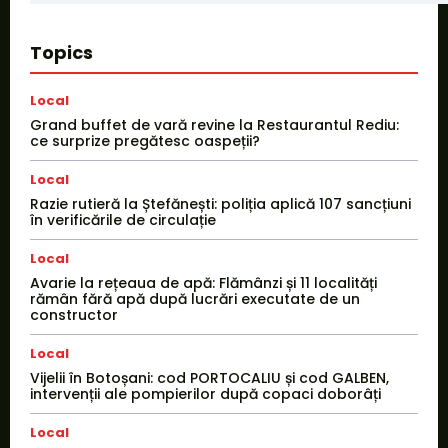
Topics
Local
Grand buffet de vară revine la Restaurantul Rediu:
ce surprize pregătesc oaspeții?
Local
Razie rutieră la Ștefănești: poliția aplică 107 sancțiuni
în verificările de circulație
Local
Avarie la rețeaua de apă: Flămânzi și 11 localități
rămân fără apă după lucrări executate de un
constructor
Local
Vijelii în Botoșani: cod PORTOCALIU și cod GALBEN,
intervenții ale pompierilor după copaci doborâți
Local