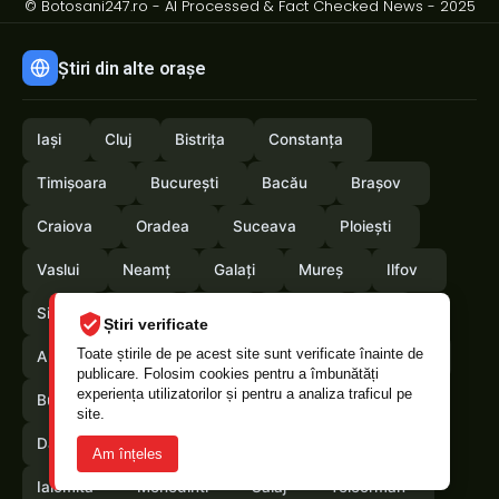
© Botosani247.ro - AI Processed & Fact Checked News - 2025
Știri din alte orașe
Iași
Cluj
Bistrița
Constanța
Timișoara
București
Bacău
Brașov
Craiova
Oradea
Suceava
Ploiești
Vaslui
Neamț
Galați
Mureș
Ilfov
Sibiu
Arad
Alba
Tulcea
Olt
Știri verificate
Toate știrile de pe acest site sunt verificate înainte de
Arges
Maramures
Vrancea
Satumare
publicare. Folosim cookies pentru a îmbunătăți
experiența utilizatorilor și pentru a analiza traficul pe
Buzau
Braila
Calarasi
Caras-Severin
site.
Dambovita
Giurgiu
Gorj
Hunedoara
Am înțeles
Ialomita
Mehedinti
Salaj
Teleorman