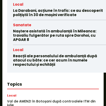
Local
La Darabani, acțiune în trafic: ce au descoperit
polițiștii în 30 de mașini verificate
Sanatate
Naștere asistată în ambulanță în Mileanca:
travaliu fulgerător pe ruta spre Dorohoi, cu
APGAR 8
Local
Reacții ale personalului de ambulanță după
atacul cu bâte: ce cer acum în numele
respectului și echității
Topics
Local
Val de AMENZI în Botoșani după controalele ITM din
iulie