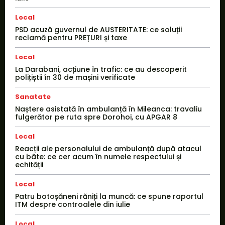
Local
PSD acuză guvernul de AUSTERITATE: ce soluții
reclamă pentru PREȚURI și taxe
Local
La Darabani, acțiune în trafic: ce au descoperit
polițiștii în 30 de mașini verificate
Sanatate
Naștere asistată în ambulanță în Mileanca: travaliu
fulgerător pe ruta spre Dorohoi, cu APGAR 8
Local
Reacții ale personalului de ambulanță după atacul
cu bâte: ce cer acum în numele respectului și
echității
Local
Patru botoșăneni răniți la muncă: ce spune raportul
ITM despre controalele din iulie
Local