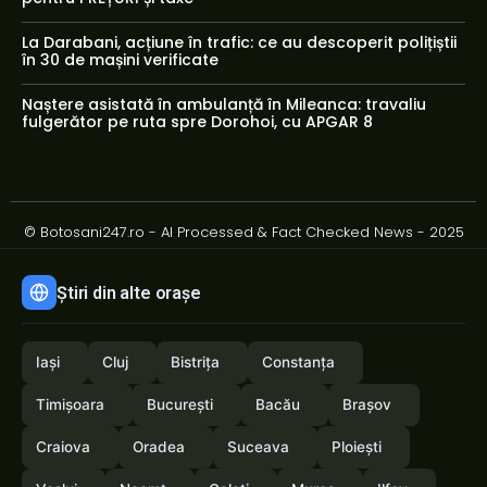
La Darabani, acțiune în trafic: ce au descoperit polițiștii
în 30 de mașini verificate
Naștere asistată în ambulanță în Mileanca: travaliu
fulgerător pe ruta spre Dorohoi, cu APGAR 8
© Botosani247.ro - AI Processed & Fact Checked News - 2025
Știri din alte orașe
Iași
Cluj
Bistrița
Constanța
Timișoara
București
Bacău
Brașov
Craiova
Oradea
Suceava
Ploiești