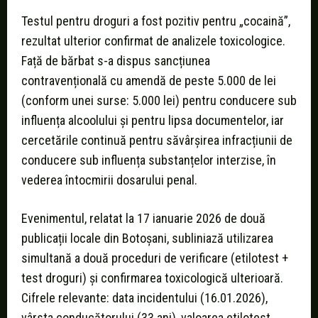
Testul pentru droguri a fost pozitiv pentru „cocaină”,
rezultat ulterior confirmat de analizele toxicologice.
Față de bărbat s-a dispus sancțiunea
contravențională cu amendă de peste 5.000 de lei
(conform unei surse: 5.000 lei) pentru conducere sub
influența alcoolului și pentru lipsa documentelor, iar
cercetările continuă pentru săvârșirea infracțiunii de
conducere sub influența substanțelor interzise, în
vederea întocmirii dosarului penal.
Evenimentul, relatat la 17 ianuarie 2026 de două
publicații locale din Botoșani, subliniază utilizarea
simultană a două proceduri de verificare (etilotest +
test droguri) și confirmarea toxicologică ulterioară.
Cifrele relevante: data incidentului (16.01.2026),
vârsta conducătorului (33 ani), valoarea etilotest