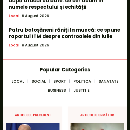
după atacul cu bâte: ce cer acum în
numele respectului și echității
Local
9 August 2026
Patru botoșăneni răniți la muncă: ce spune
raportul ITM despre controalele din iulie
Local
8 August 2026
Popular Categories
LOCAL
SOCIAL
SPORT
POLITICA
SANATATE
BUSINESS
JUSTITIE
ARTICOLUL PRECEDENT
ARTICOLUL URMĂTOR