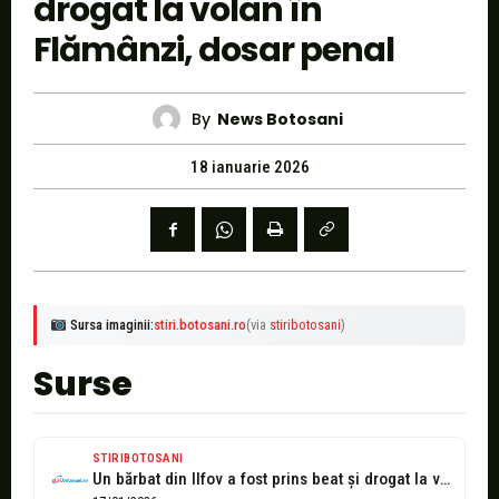
drogat la volan în
Flămânzi, dosar penal
By
News Botosani
18 ianuarie 2026
Sursa imaginii:
stiri.botosani.ro
(via
stiribotosani
)
Surse
STIRIBOTOSANI
Un bărbat din Ilfov a fost prins beat și drogat la volan...