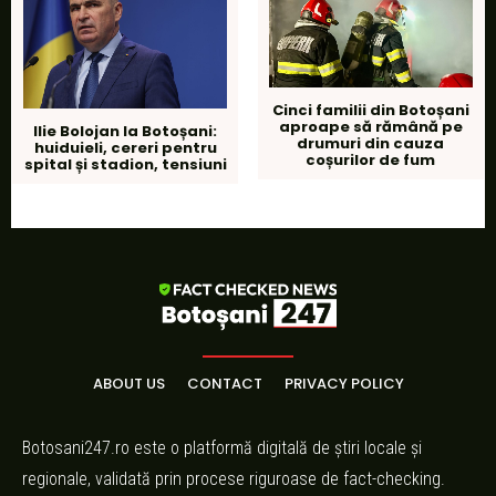
Cinci familii din Botoșani
aproape să rămână pe
Ilie Bolojan la Botoșani:
drumuri din cauza
huiduieli, cereri pentru
coșurilor de fum
spital și stadion, tensiuni
ABOUT US
CONTACT
PRIVACY POLICY
Botosani247.ro este o platformă digitală de știri locale și
regionale, validată prin procese riguroase de fact-checking.